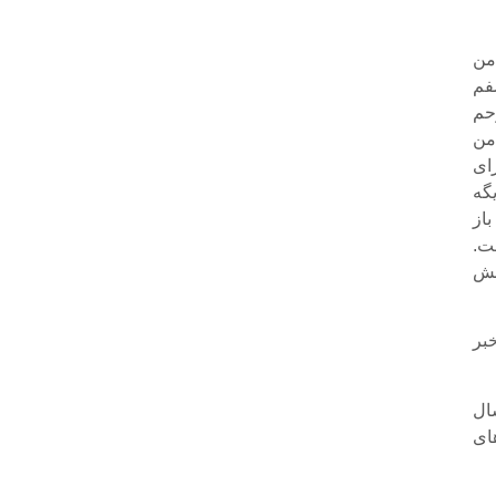
من
فم
حم
 من
ای
گه
از
ت.
شش
بر
ال
ای