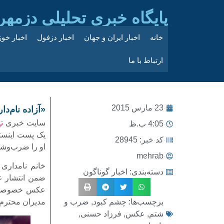
پایگاه خبری تحلیلی دزمهر
خانه
اخبار ایران و جهان
اخبار دزفول
اخبار خو
ارتباط با ما
23 مارس 2015
«آزاده نام‌د
سایت خبری
ت
4:05 ب.ظ
یک پست اینست
کد خبر: 28945
او را ضرب‌وشت
mehrab
خانم نامداری
دسته‌بندی:
اخبار گوناگون
ضمن انتشار ع
عکس خصوصی رو
برچسب‌ها:
چشم کبود
,
ضرب و
مدیران محترم 
شتم
,
عکس
,
فرزاد حسنی
,