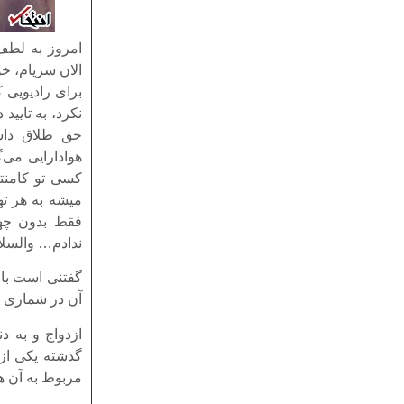
امروز به لطف
الان سرپام، خ
برای رادیویی
نکرد، به تایی
حق طلاق داشت
هوادارایی می‌
کسی تو کامنتا
میشه به هر ته
فقط بدون چه
ندادم… والسلا
گفتنی است با 
آن در شماری ا
ازدواج و به د
گذشته یکی از 
مربوط به آن هر