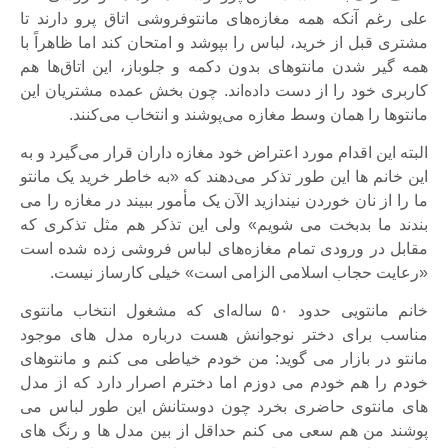
علی رغم آنکه همه مغازه‌های مانتوفروشی اتاق پرو دارند تا
مشتری قبل از خرید، لباس را بپوشد و امتحان کند اما ظاهراً با
همه گیر شدن مانتوهای بدون دکمه و جلوباز، این اتاق‌ها هم
کاربری خود را از دست داده‌اند. چون بخش عمده مشتریان این
مانتوها را همان وسط مغازه می‌پوشند و انتخاب می‌کنند.
البته این اقدام مورد اعتراض خود مغازه داران قرار می‌گیرد و به
این خانم ها این طور تذکر می‌دهند که «به خاطر خرید یک مانتو
ما را از نان خوردن نیندازید الآن یک مأمور ببیند در مغازه را می
بندند ما بدبخت می شویم» ولی این تذکر هم مثل تذکری که
مقابل در ورودی تمام مغازه‌های لباس فروشی زده شده است
«رعایت حجاب اسلامی الزامی است» خیلی کارساز نیست.
خانم مانتویی حدود ۵۰ ساله‌ای که مشغول انتخاب مانتوی
مناسب برای دختر نوجوانش هست درباره مدل های موجود
مانتو در بازار می گوید: من خودم خیاطی می کنم و مانتوهای
خودم را هم خودم می دوزم اما دخترم اصرار دارد که از مدل
های مانتوی حاضری بخرد چون دوستانش این طور لباس می
پوشند من هم سعی می کنم حداقل از بین مدل ها و رنگ های