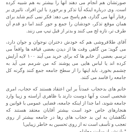
صورتشان هم انجام می دهند آنها را بیشتر به هم شبیه کرده
است. وی درباره اینکه آیا تذکر و برخورد با این افراد، تاثیری بر
رفتار آنها می گذارد، هم پاسخ می دهد: فکر نمی کنم شاید برای
همان موقع تذکر، خودشان را جمع و جور کنند اما دو قدم آن
طرف تر، تازه لج می کنند و بدتر از قبل تیپ می زنند.
آقای طلافروشی هم که خودش دختران نوجوان و جوان دارد،
می گوید: من گاهی وقت ها از دیدن بعضی قیافه ها واقعاً می
ترسم. بعضی از خانم ها که برای خرید می آیند ۱۰۰ لایه آرایش
کرده اند یا لباس هایی می پوشند که من شرمم می آید به
چشمم بخورد. باید اینها را از سطح جامعه جمع کنند وگرنه کل
جامعه را فاسد می کنند.
خانم های بدحجاب عمدتاً بر این اعتقاد هستند که حجاب، امری
شخصی است و آنها دوست دارند با ظاهری آراسته و زیبا وارد
جامعه شوند، اما جدا از اینکه جامعه، فضایی عمومی با قوانین و
هنجارهای خاص خود است بیشتر آقایان معتقد هستند که
نگاهشان به این بد حجاب های رها در جامعه بیشتر از روی
تعجب و تأسف است نه از روی تحسین به خاطر زیبایی!
* بازنشر از سایت معادله