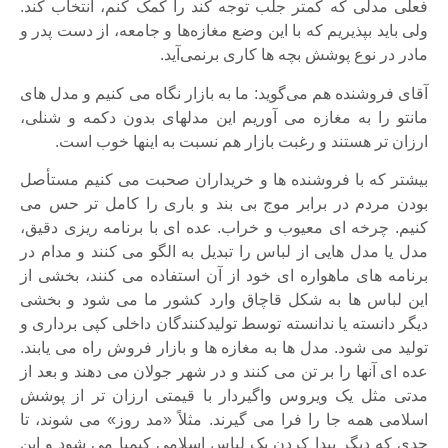
فعلی مدلی که کمتر جلب توجه کند را کمک کنم، انتخاب کند.
ولی باید بپذیریم که با این وضع مغازه‌ها و جامعه، از دست پدر و
مادر در نوع پوشش بچه ها کاری برنمی‌آید.
آقای فروشنده هم می‌گوید: ما به بازار نگاه می کنیم و مدل های
مانتو را به مغازه می آوریم این مدلهای بدون دکمه و شنلی،
ارزان تر هستند و رغبت بازار هم نسبت به اینها خوب است.
بیشتر که با فروشنده ها و خریداران صحبت می کنیم مستأصل
بودن مردم در برابر موج بی بند و باری را کامل تر حس می
کنیم. چرخه ای معیوب و خراب. عده ای با برنامه ریزی دقیق،
مدل یا مدل هایی از لباس را تبدیل به الگو می کنند و مدام در
برنامه های ماهواره ای خود از آن استفاده می کنند، بخشی از
این لباس ها به شکل قاچاق وارد کشور ما می شود و بخشی
دیگر دانسته یا ندانسته توسط تولیدکنندگان داخلی کپی برداری و
تولید می شود. مدل ها به مغازه ها و بازار فروش راه می یابند.
عده ای آنها را بر تن می کنند و در شهر جولان می دهند و بعد از
مدتی مثل یک ویروس واگیردار با قیمتی ارزان تر از پوشش
اسلامی همه جا را فرا می گیرند. مثلاً «مد روز» می شوند، تا
حدی که دیگر پیدا کردن یک لباس اسلامی کیمیا می شود و این