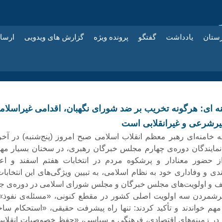
زستان
یادداشت
گفتگو
پرونده ویژه
گزارش های ویدویی
ارسا
نه ای: هرگونه تخریب بر ضد شورای نگهبان، اقدامی غیراسلام
غیرشرعی و غیرانقلابی است
 خامنه‌ای رهبر معظم انقلاب اسلامی صبح امروز (پنج‌شنبه) در آخر
نمایندگان دوره‌ی چهارم مجلس خبرگان رهبری، در سخنان بسیار مه
 حضور معنادار و پرشکوه مردم در انتخابات هفتم اسفند و اعل
ندی و وفاداری خود به نظام اسلامی، به تبیین ویژگی‌های این انتخابا
ف و اولویت‌های مجلس خبرگان و مجلس شورای اسلامی در دوره‌ی جد
 برشمردن سه اولویت اصلی کشور در مقطع کنونی، «مسئله‌ی نفوذ» 
هم خواندند و تأکید کردند: تنها راه پیشرفت حقیقی، «استحکام سا
در زمینه‌های اقتصادی، فرهنگی و سیاسی، «حفظ خصوصیات انقلابی