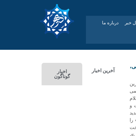
ل خبر
درباره ما
ی،
آخرین اخبار
اخبار
گوناگون
ین
می
ام
ت و
ید
را
خت
»،