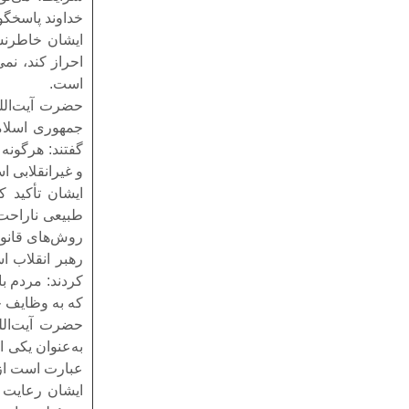
خداوند پاسخگو
ایشان خاطرنشا
احراز کند، نمی
است.
حضرت آیت‌الله
جمهوری اسلام
گفتند: هرگونه
و غیرانقلابی ا
ایشان تأکید ک
طبیعی ناراحت ش
روش‌های قانون
رهبر انقلاب اس
کردند: مردم ب
که به وظایف خ
حضرت آیت‌الله
به‌عنوان یکی 
عبارت است از: 
ایشان رعایت ا