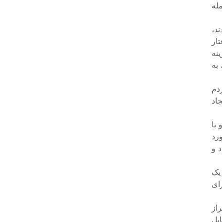
مله
ند،
تار
هزینه
 به
ردم
اد
با
رد
 و
روز یک
ای
از
بل