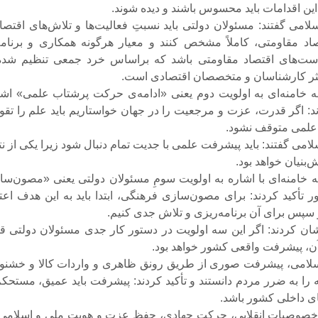
ین اقدامات باید محسوس باشند و دیده شوند.
سلامی گفتند: مسئولان دولتی باید نسبتِ فعالیت‌ها و تلاش‌های اقتصا
صاد مقاومتی، کاملاً مشخص کنند و معیار هرگونه همکاری و برنامه
ست‌های اقتصاد مقاومتی باشد که براساس خرد جمعی تنظیم شده
کثر کارشناسان و متخصصان اقتصادی است.
 خامنه‌ای به اولویت دوم یعنی «ادامه‌ی حرکت پرشتاب علمی» اشا
ند: اگر قدرت، عزت و مرجعیت را در جهان خواستاریم باید علم را تقو
علمی متوقف نشود.
لامی گفتند: باید پیشرفت علمی با جدیت تمام دنبال شود زیرا یکی از نت
‌بنیان خواهد بود.
 خامنه‌ای با اشاره به اولویت سومِ مسئولان دولتی یعنی «مصون‌سا
تأکید کردند: برای مصون‌سازی فرهنگی، ابتدا باید به این هدف اعتق
 سپس برای آن برنامه‌ریزی و تلاش جدی کنیم.
ن کردند: اگر این سه اولویت در دستور کار جدی مسئولان دولتی قر
 آن، پیشرفت واقعی کشور خواهد بود.
اسلامی، پیشرفت صوری از طریق رونق ظاهری و واردات کالا و خشنو
ا به ضرر مردم دانستند و تأکید کردند: پیشرفت باید عمیق، مستحکم
های داخلی کشور باشد.
صوصیات انقلابی، حرکت جهادی، حفظ عزت و هویت ملی و اسلامی،