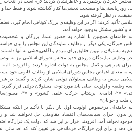
جلس خبرگان برشمردند و خاطرنشان کردند: لازم است در انتخاب ره
، رودربایستی‌ها و مصلحت‌اندیشی‌ها کنار گذاشته شوند و فقط خدا و ن
قیقت، در نظر گرفته شود.
لامی تأکید کردند: اگر در این وظیفه‌ی بزرگ کوتاهی انجام گیرد، قطعاً
 و کشور مشکل به‌وجود خواهد آمد.
ه خامنه‌ای همچنین با اشاره به حضور علما، بزرگان و شخصیت‌ه
س خبرگان، یکی دیگر از وظایف نمایندگان این مجلس را بیان خواست‌
به مسئولان و تبیین حقایق برای مردم و آگاهی‌بخشی به آنها دانستند.
 وظایف نمایندگان دوره‌ی جدید مجلس شورای اسلامی نیز به توصیه
ای همراهی و کمک مجلس به دولت اشاره کردند و افزودند: البته ا
، به معنای اغماض مجلس شورای اسلامی از وظایف قانونی خود نیست
سلامی سپس به وظایف مسئولان دولتی اشاره کردند و گفتند: در شرا
اقتصاد مقاومتی» «۲- ادامه‌ی پرشتاب حرکت علمی کشور» و
 ملت و جوانان».
 خامنه‌ای درخصوص اولویت اول بار دیگر با تأکید بر اینکه مشکل
 بدون اجرای سیاست‌های اقتصاد مقاومتی حل نخواهند شد و ر
‌وجود نخواهد آمد، افزودند: قرار بر این شد که دولت یک قرارگاه اقت
 دهد و برای این قرارگاه، فرماندهی نیز تعیین کند که اقداماتی انج