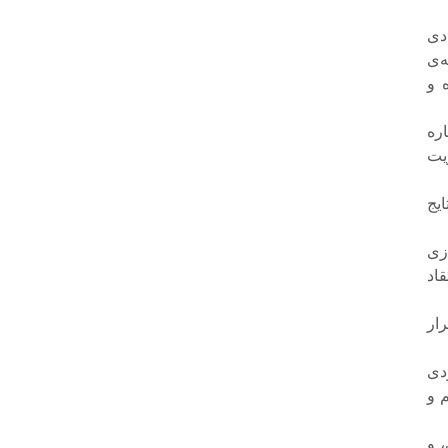
دی
‌ی
 و
ره
یت
ایج
زی
اد
ار
دی
 و
 و