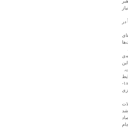
بر
یاز
 در
ای
ها
‌ی
ین
.
یط
کنونی کشور، سه وظیفه و اولویت اصلی باید مورد توجه مسئولان دولتی قرار گیرد: «۱-
 «۳- مصون‌سازی
ات
شد
صاد
ام