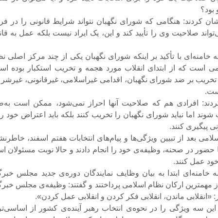
 بود؟
ن کردند: هنگامی که شورای نگهبان نتواند شرایط قانونی را در فر
‌تواند صلاحیت وی را تأیید کند و این، یک ایراد نیست بلکه عمل به قا
 خامنه‌ای با تأکید بر اینکه شورای نگهبان یکی از چند مرکز اصلی نظ
ی است که از ابتدای انقلاب مورد هجمه و تخریب استکبار بوده اس
 تخریب بر ضد شورای نگهبان، اقدامی غیراسلامی، غیرقانونی، غیرشر
ست.
ردند: افرادی هم که صلاحیت آنها احراز نمی‌شود، ممکن است به‌ط
وند اما نباید شورای نگهبان را تخریب کنند بلکه باید اعتراض خود را
ی پیگیری کنند.
لامی بعد از تبیین ویژگی‌ها و پیام‌های انتخابات هفتم اسفند، خاطرن
ا حضور در صحنه، وظیفه‌ی خود را انجام دادند و حالا نوبت مسئولان ا
ود عمل کنند.
 خامنه‌ای ابتدا به بیان وظایف نمایندگان دوره‌ی جدید مجلس خبرگ
از مهمترین ارکان نظام اسلامی پرداختند و گفتند: وظیفه‌ی مجلس خبرگ
«انقلابی ماندن، انقلابی فکر کردن و انقلابی عمل کردن».
ین سه ویژگی را در نحوه‌ی انتخاب رهبر آینده‌ی کشور از اساسی‌تر