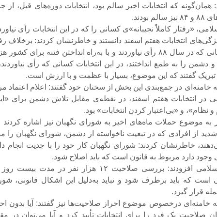
 همان‌گونه که انتخابات اخیر سالم بود، انتخابات دوره‌های قبل، از ج
م بودند.
لامی، «رفتار کاملاً نجیبانه‌»ی کسانی را که در این انتخابات رأی نیاورد
یژگی‌های انتخابات هفتم اسفند دانستند و خاطرنشان کردند: برخلاف رف
نانجیبانه‌ی کسانی که در سال ۸۸ رأی نیاوردند و با به‌راه انداختن فتنه برای کشور 
 و دشمن را به طمع انداختند، در این انتخابات کسانی که رأی نیاوردند،
ت تبریک گفتند که این موضوع، بسیار با عظمت و با ارزش است.
 خامنه‌ای در جمع‌بندی این بخش از سخنان خود گفتند: اعلام اعتماد م
ی در انتخابات هفتم اسفند، در نقطه‌ی مقابل تلاش دشمن برای «ایج
نظام»، و «بی‌اعتبار کردن انتخابات» بود.
ر به موضوع حملات ماه‌های اخیر به شورای نگهبان نیز اشاره کردند و 
 شدید از افرادی که در تبعیت ناخواسته از دشمن، شورای نگهبان را مو
دهند، خاطرنشان کردند: شورای نگهبان کار خود را با جدیت انجام داد
 وجود دارد مربوط به قانون است که باید اصلاح شود.
رهبر انقلاب اسلامی افزودند: بررسی صلاحیت ۱۲ هزار نفر در مدت بیست 
 است که باید برطرف شود و نباید به‌دلیل این اشکال قانونی، شور
له قرار گیرد.
 خامنه‌ای درخصوص موضوع احراز صلاحیت‌ها نیز گفتند: آیا بدون احر
ن صلاحیت یک فرد را برای انتخابات تأیید کرد و آیا می‌توان در مقا