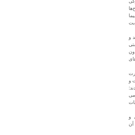
گی
‌ها
ما
بت
 و
تی
ون
صبح تا نیمه‌های
رت
 و
د:
می
بات
 و
د و آن