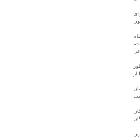
دی
نون
ام
ت،
عی
ور
 از
شان
ست
ان
ان
ین