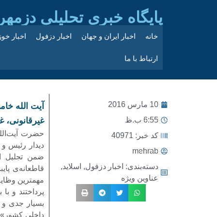
پایگاه خبری تحلیلی دزمهر
خانه
اخبار ایران و جهان
اخبار دزفول
اخبار خو
ارتباط با ما
10 مارس 2016
آیت الله خام
6:55 ب.ظ
غیرقانونی، 
حضرت آیت‌الله
کد خبر: 40971
دیدار رئیس و 
mehrab
ضمن تجلیل از
دسته‌بندی:
اخبار دزفول
,
اسلاید
,
قاطعانه‌ی پایب
عناوین ویژه
مهمترین وظای
پرداختند و با
بسیار جدی و م
داخلی کشور» 