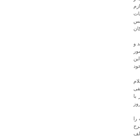
زم
ات
نس
ان
 و
ور
ین
ود
لام
فی
با
وز
را
رح
لف