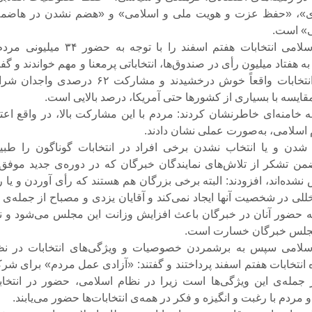
»، «حفظ عزت و هویت ملی و اسلامی» و «هضم نشدن در هاضمه
» است.
رهبر انقلاب اسلامی انتخابات هفتم اسفند را با توجه به حضور ۳۴ م
به هفتاد میلیون رأی در صندوق‌ها، انتخاباتی پرمعنا و مهم خواندند و گفت
مردم در این انتخابات واقعاً خوش درخشیدند و مشارکت ۶۲ درصدی واج
قایسه با بسیاری از کشورها حتی آمریکا، درصد بالایی است.
 خامنه‌ای خاطرنشان کردند: مردم با این مشارکت بالا، در واقع اعتم
م اسلامی، به‌صورت عملی نشان دادند.
 شدن و یا انتخاب نشدن برخی افراد در انتخابات گوناگون را طبی
ن تشکر از تلاش‌های نمایندگان خبرگان که در دوره‌ی جدید موفق 
نشده‌اند، افزودند: البته برخی بزرگان هم هستند که رأی آوردن و یا 
للی در شخصیت آنها ایجاد نمی‌کند و آقایان یزدی و مصباح از جمله‌ی 
ه حضور آنان در خبرگان باعث افزایش وزانت این مجلس می‌شود و نب
ی مجلس خبرگان خسارت است.
اسلامی سپس به برشمردن خصوصیات و ویژگی‌های انتخابات در نظ
ه انتخابات هفتم اسفند پرداختند و گفتند: «آزادی عمل مردم» برای شر
ز جمله‌ی این ویژگی‌ها است زیرا در نظام اسلامی، حضور در انتخاب
مردم با رغبت و انگیزه و فکر در همه‌ی انتخابات‌ها حضور می‌یابند.