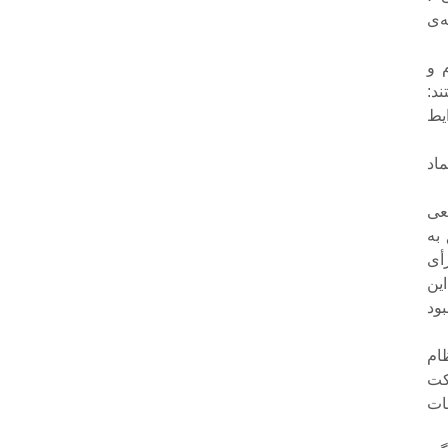
‌ی
یلیونی مردم و
ند:
دان شرایط
اد
عی
به
رأی
این
ود
ام
کت
ات