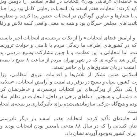
 خامنه‌ای، «رقابتی بودن» انتخابات در نظام اسلامی را دومین ویژ
ید کردند: انتخابات هفتم اسفند یک انتخابات رقابتی کامل بود زیرا جناح
 با شعارها و عناوین گوناگون در انتخابات حضور پیدا کردند و صداوسی
 کاندیداهای مجلس خبرگان بود و همه به معنی واقعی کلمه تلاش و رقا
و آرامش فضای انتخابات» را از نکات برجسته‌ی انتخابات اخیر دانستند
‌که در کشورهای اطراف ما زندگی مردم با ناامنی و حوادث تروریس
، اما انتخاباتی با این عظمت و با چنین مشارکت وسیع مردمی، بد
حادثه‌ای تلخ برگزار شد به‌گونه‌ای که در شهر تهران مردم از ساعت ۸ 
منیت در پای صندوق‌های رأی حاضر شدند.
اسلامی ضمن تشکر از تلاش‌ها و اقدامات نیروی انتظامی، وزا
ت کشور، سپاه و بسیج در برقراری امنیت و آرامش انتخابات، «سلامت
ا یکی دیگر از ویژگی‌های این انتخابات برشمردند و خاطرنشان کردن
ت دشمنان و همچنین ادعاهای برخی در داخل، انتخابات در نظام اسلا
ده و هیچ‌گاه حرکتی سازماندهی‌شده برای تأثیرگذاری بر نتیجه‌ی انتخا
ست.
 خامنه‌ای تأکید کردند: انتخابات هفتم اسفند بار دیگر نادرستی
بی‌اعتباری سخنان کسانی را که در سال ۸۸ مدعی نامعتبر بودن انتخابات بودن
برای کشور به‌وجود آوردند نشان داد.