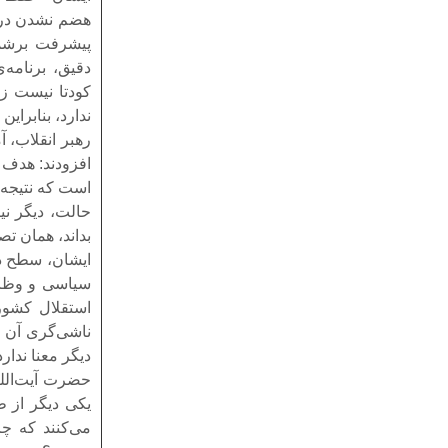
هضم نشدن در 
پیشرفت برشمر
دقیق، برنامه‌
کودتا نیست زی
ندارد، بنابراین
رهبر انقلاب، 
افزودند: هدف 
است که نتیجه‌
حالت، دیگر ن
بداند، همان ت
ایشان، سطح دی
سیاسی و وظای
استقلال کشور
ناشی‌گری آن ر
دیگر معنا ندارد
حضرت آیت‌الله
یکی دیگر از ط
می‌کنند که چ