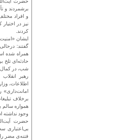
حضرت آیت‌الله
برشمردند و تأک
و افراد مختلف
نیز در اختیار
کردند.
ایشان «امنیت 
گفتند: درحالی
همراه شده است
شب، در کمال ا
رهبر انقلاب 
اطلاعات، وزار
امانت‌داری» ر
برخلاف تبلیغا
همواره سالم بو
وجود نداشته ا
حضرت آیت‌الله
فتنه‌ی مضر را 