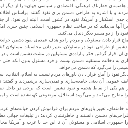
هاضمه‌ی خطرناک فرهنگی، اقتصادی و سیاسی جهان» را از دیگر لوا
دند و با اشاره به طراحی دشمن برای نفوذ گفتند: براساس اطلاع
ی جدی استکبار و آمریکا، نفوذ در کشور است، البته این نفوذ، از ج
را آنها می‌دانند که در ساخت نظام جمهوری اسلامی چنین چیزی امک
 نفوذ را از دو مسیر دیگر دنبال می‌کنند.
آماج قرار دادن مسئولان و مردم را دو هدف عمده‌ی نفوذ دشمن خواندند
دشمن از طراحی نفوذ در مسئولان، تغییر دادن محاسبات مسئولان کش
ی آن، قرار گرفتن فکر و اراده‌ی مسئولین در مشت دشمن است و در ا
یازی به دخالت مستقیم دشمن نیست و فرد مسئول بدون آنکه حتی خ
صمیمی را می‌گیرد که دشمن می‌خواهد.
گر نفوذ را آماج قرار دادن باورهای مردم نسبت به اسلام، انقلاب، اس
ف عمومی آن یعنی جامعه‌سازی و تمدن‌سازی برشمردند و گفتند: ن
 هم یکی از نقاط هجمه و نفوذ دشمن است که برخی در داخل نیز 
ا مطرح می‌کنند و می‌گویند استقلال، موضوعی کهنه‌شده است و امر
.
 خامنه‌ای، تغییر باورهای مردم برای فراموش کردن خیانت‌های غرب 
راحی‌های دشمن دانستند و خاطرنشان کردند: در تبلیغات جهانی مط
را جمهوری اسلامی و مسئولان آن تا این حد با غرب و آمریکا مخا