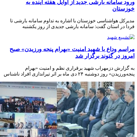
 سامانه بارشی جدید از اوایل هفته آینده به
ستان
کل هواشناسی خوزستان با اشاره به تداوم سامانه بارشی تا
 در استان گفت: سامانه بارشی جدیدی از روز یکشنبه
م وداع با شهید امنیت «بهرام پنجه ورزیدن» صبح
ز در گتوند برگزار شد
زارش دزمهراب شهید برقراری نظم و امنیت «بهرام
» روز دوشنبه ۲۴ دی ماه بر اثر تیراندازی افراد ناشناس