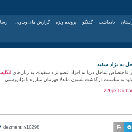
زستان
یادداشت
گفتگو
پرونده ویژه
گزارش های ویدویی
ارسا
 به نژاد سفید
بر «اختصاص ساحل دریا به افراد عضو نژاد سفید»، به زبان‌های
انگلی
لو- به مناسبت درگذشت نلسون ماندلا قهرمان مبارزه با نژادپرستی
dezmehr.ir/10298