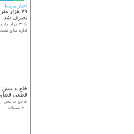
اخبار مرتبط
۷۹ هزار م
تصرف شد
♨️۷۹ هزار 
اداره منابع طبیع
قطعی قضایی
🔹عملیات