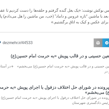
یس بوکش نوشت: «یک بغل گنده گرفتم و حلقه‌ها را دست کردیم تا عقد 
عد با ماشین “تازه عروس و داماد” (خب، من ماشین را هل می‌دادم) پای
 برای عکس و کیک به اتاق برگشتیم.»
dezmehr.ir/44533
ربعین حسینی و در قالب پویش «به حرمت امام حسین(ع)
بعین حسینی و در قالب پویش «به حرمت امام حسین(ع) می‌بخشم» 🔹در آستان
در
ازش ۳۲۷ پرونده در شورای حل اختلاف دزفول با اجرای پویش «به حرم
) می‌بخشم»
سازش ۳۲۷ پرونده در شورای حل اختلاف دزفول با اجرای پویش «به حرمت امام حسین(ع)
ئیس دادگستری شهرستان