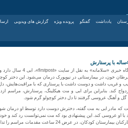
زستان
یادداشت
گفتگو
پرونده ویژه
گزارش های ویدویی
ارسا
به گزارش پایگاه خبری «سلامانه» به نقل از سایت «firstpost»، ابی
 سرطان خون، در بیمارستانی در نیویورک درمان می‌شود. این دختر کوچو
ب و غریب داشت و دوست داشت با پرستاری که با مراقبت‌هایش، دل 
ازدواج کند. بنابراین برای ابی و مت هیکلینگ، پرستارش، مراسم ازدو
، گل و آهنگ عروسی گرفتند تا دل دختر کوچولو گرم شود.
ست که مادر ابی به مت گفته، دخترش دوست دارد توسط او درمان شود
با او عروسی کند. این پیشنهادی بود که مت نمی‌توانست رد کند و خو
به کمک بقیه کارکنان بیمارستان کودکان، در عرض 24 ساعت مقدمات مراسم ر