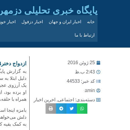
پایگاه خبری تحلیلی دزمهر
خانه
اخبار ایران و جهان
اخبار دزفول
اخبار خو
ارتباط با ما
25 ژوئن 2016
ازدواج دختر4ساله با پرستارش
2:43 ب.ظ
دلیل ابتلا به
کد خبر: 44533
یک آرزوی عجی
amin
او برده بود، 
همراه با حلقه
دسته‌بندی:
اجتماعی
,
اخرین اخبار
بامزه اینجا ا
دلش می‌خواهد 