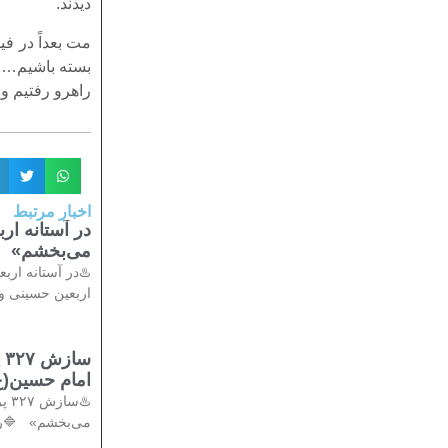
دیدند.
مت بعداً در ف
بسته باشیم… ب
راهرو رفتیم و
اخبار مرتبط
در آستانه ا
می‌بخشم»
♨️در آستانه ار
اربعین حسینی و 
س
امام حسین(ع
♨️
می‌بخشم» 🔷️ر