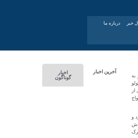
ل خبر
درباره ما
آخرین اخبار
اخبار
 4 سال دارد و به
گوناگون
لو
از
اج
 و
دش
ا تدارک