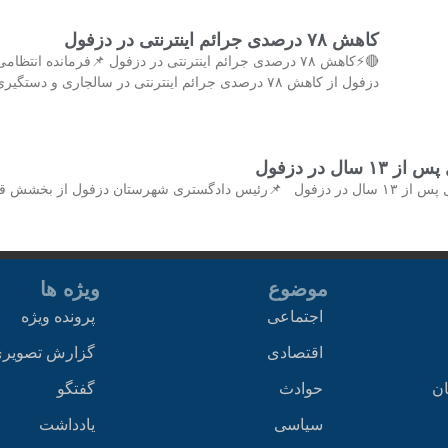
کاهش ۷۸ درصدی جرائم اینترنتی در دزفول
🔴⚡کاهش ۷۸ درصدی جرائم اینترنتی در دزفول 📌فرمانده انتظامی
دزفول از کاهش ۷۸ درصدی جرائم اینترنتی در سالجاری و دستگیری
سال در دزفول
🔴⚡بخشش قاتل پس از ۱۳ سال در دزفول 📌رئیس دادگستری شهرستان دزفول از بخشش ق
موضوع
ویژه ها
اجتماعی
پرونده ویژه
اقتصادی
گزارش تصویر
ان
حوادث
گفتگو
سیاسی
یادداشت