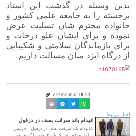
بدین وسیله در گذشت این استاد
برجسته را به جامعه علمی کشور و
خانواده محترم شان تسلیت عرض
نموده و برای ایشان علو درجات و
برای بازماندگان سلامتی و شکیبایی
از درگاه ایزد منان مسألت داریم.
dezmehr.ir/10654
اخبار مرتبط
انهدام باند سرقت بعنف در دزفول
♨️انهدام باند سرقت بعنف در دزفول 🔹پلیس
دزفول موفق شد یک باند ۳ نفره را که مسئول