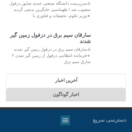
♨️سرپرست دانشگاه صنعتی جندی شاپور دزفول
منصوب شد / طهماسبی جایگزین بدیعی گردید
🔸وزیر علوم، تحقیقات و فناوری با
سارقان سیم برق در دزفول زمین گیر
شدند
♨️سارقان سیم برق در دزفول زمین گیر شدند
🔹فرمانده انتظامی دزفول از زمین گیر شدن ۲
سارق سیم برق
آخرین اخبار
اخبار گوناگون
دسترسی سریع