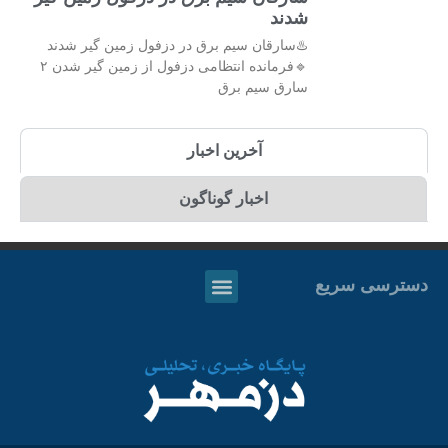
شدند
♨️سارقان سیم برق در دزفول زمین گیر شدند
🔹فرمانده انتظامی دزفول از زمین گیر شدن ۲
سارق سیم برق
آخرین اخبار
اخبار گوناگون
دسترسی سریع