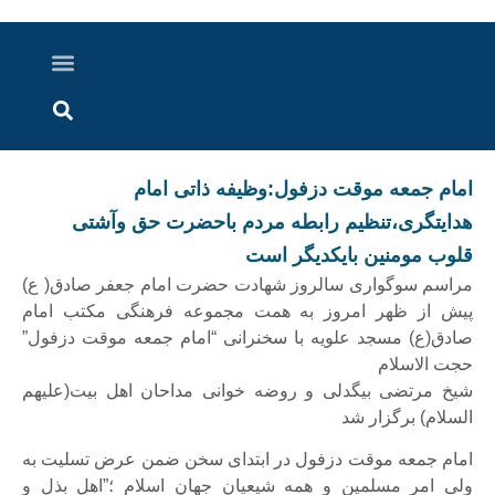
درباره ما
ارسال خبر
ارتباط با ما
پرونده ویژه
اخبار ایران و جهان
اخبار دزفول
گزارش های ویدویی
اخبار خوزستان
امام جمعه موقت دزفول:وظیفه ذاتی امام
هدایتگری،تنظیم رابطه مردم باحضرت حق وآشتی
قلوب مومنین بایکدیگر است
مراسم سوگواری سالروز شهادت حضرت امام جعفر صادق( ع)
پیش از ظهر امروز به همت مجموعه فرهنگی مکتب امام
صادق(ع) مسجد علویه با سخنرانی “امام جمعه موقت دزفول”
حجت الاسلام
شیخ مرتضی بیگدلی و روضه خوانی مداحان اهل بیت(علیهم
السلام) برگزار شد
امام جمعه موقت دزفول در ابتدای سخن ضمن عرض تسلیت به
ولی امر مسلمین و همه شیعیان جهان اسلام ؛”اهل بذل و