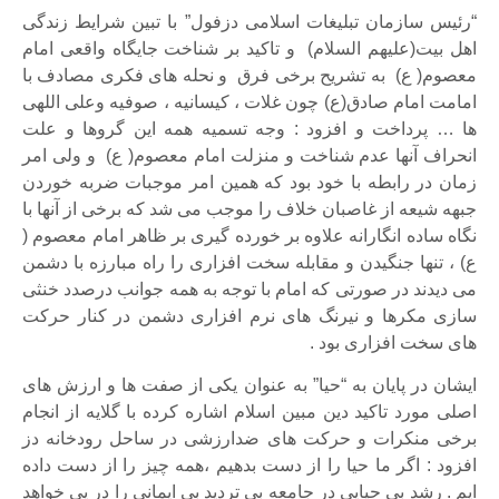
“رئیس سازمان تبلیغات اسلامی دزفول” با تبین شرایط زندگی
اهل بیت(علیهم السلام) و تاکید بر شناخت جایگاه واقعی امام
معصوم( ع) به تشریح برخی فرق و نحله های فکری مصادف با
امامت امام صادق(ع) چون غلات ، کیسانیه ، صوفیه وعلی اللهی
ها … پرداخت و افزود : وجه تسمیه همه این گروها و علت
انحراف آنها عدم شناخت و منزلت امام معصوم( ع) و ولی امر
زمان در رابطه با خود بود که همین امر موجبات ضربه خوردن
جبهه شیعه از غاصبان خلاف را موجب می شد که برخی از آنها با
نگاه ساده انگارانه علاوه بر خورده گیری بر ظاهر امام معصوم (
ع) ، تنها جنگیدن و مقابله سخت افزاری را راه مبارزه با دشمن
می دیدند در صورتی که امام با توجه به همه جوانب درصدد خنثی
سازی مکرها و نیرنگ های نرم افزاری دشمن در کنار حرکت
های سخت افزاری بود .
ایشان در پایان به “حیا” به عنوان یکی از صفت ها و ارزش های
اصلی مورد تاکید دین مبین اسلام اشاره کرده با گلایه از انجام
برخی منکرات و حرکت های ضدارزشی در ساحل رودخانه دز
افزود : اگر ما حیا را از دست بدهیم ،همه چیز را از دست داده
ایم . رشد بی حیایی در جامعه بی تردید بی ایمانی را در پی خواهد