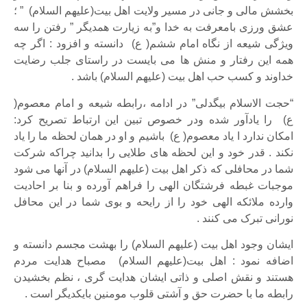
بخشش مالی و جانی در مسیر ولایت اهل بیت(علیهم السلام) ” ؛
عشق ورزی بامعرفت به خدا و”به زیارت همدیگر ” رفتن را سه
ویژگی شیعه از نگاه امام ششم( ع) دانسته و افزود : اگر چه
همه این رفتار و منش ها می بایست در راستای جلب رضایت
خداوند و کسب حب اهل بیت (علیهم السلام) باشد .
“حجت الاسلام بیگدلی” در ادامه ،رابطه شیعه و امام معصوم(
ع) را یادآور شده ودر خصوص تبین این ارتباط تصریح کرد:
امکان ندارد ا یاد معصوم( ع) باشیم و او در همان لحظه ما را یاد
نکند . قدر خود و این لحظه های طلایی را بدانید چراکه شرکت
شما در محافلی که ذکر اهل بیت (علیهم السلام) در آنها می شود
موجبات غبطه فرشتگان الهی را فراهم آورده و بنا بر احادیت
وارده ملائکه الهی خود را از رایحه و بوی شما در این محافل
نورانی تبرک می کنند .
ایشان وجود اهل بیت (علیهم السلام) را بهشت مجسم دانسته و
اضافه نمود : اهل بیت(علیهم السلام) مصباح هدایت مردم
هستند و نقش اصلی و ذاتی ایشان هدایت گری ، نظم بخشیدن
رابطه ما با حضرت حق و آشتی قلوب مومنین بایکدیگر است .