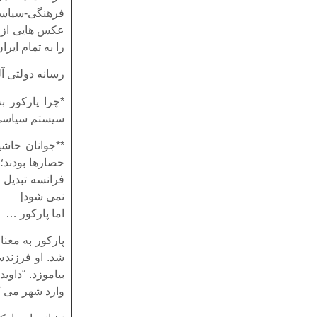
فرهنگی-سیاسی 
عکس هایی از د
را به تمام ایرا
رسانه دولتی آ
*چرا پارکور ب
سیستم سیاسی ا
**جوانان حاشی
حصارها بودند؛
فرانسه تبدیل 
نمی شود]
اما پارکور …
پارکور به معن
شد. او فرزندش 
بیاموزد. “داو
وارد شهر می ک