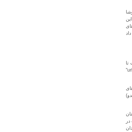
شا
د. هدف این
های
ر نام داد
۲به لندن رفت تا
زیر نظر یکی از حرفه ی ترین گروه‌های پارکور آموزش ببیند. سایت “urbanfreeflow.ir”
وره کلاس‌های
و)
تان
 در
ندان