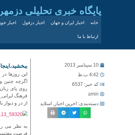
پایگاه خبری تحلیلی دزمهر
خانه
اخبار ایران و جهان
اخبار دزفول
اخبار خو
ارتباط با ما
10 سپتامبر 2013
ببخشید،اینج
این روزها در 
4:42 ب.ظ
اگرچه چنین و
کد خبر: 6537
روی پای زنان 
amin
فرهنگ ایرانی_
از در و دیوار 
دسته‌بندی:
اخرین اخبار
,
اسلاید
به نظر می رس
فرصت مغتنمی ب