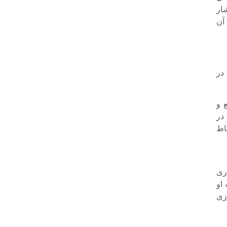
ار
آن
در
ع و
در
اط
اری
 او
وزی