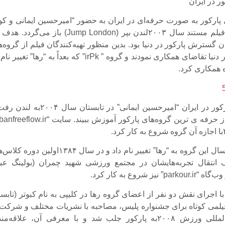
ور در ایران
ی پارکور به صورت حرفه‌ای در ایران به حضور “امیرحسین ایمانی و کو
فتحی‌نژاد” در فیلم مستند سال ۲۰۰۳لندن بپر (Jump London) باز می‌گرد
 گسترش پارکور در دنیا بود. بدین منظور تهیه‌کنندگان فیلم از گروه‌
فعال پارکور در دنیا تقاضای همکاری نمودند و گروه ” irPk” که بعداً به “رها” تغیی
ژه همکاری کرد.
با گسترش پارکور در ایران “امیرحسین ایمانی” در تابستان سال ۰۰۴
در پاییز همان سال این گروه به “رها” تغییر نام داد و در سال ۱۳۸۴اولین د
ف انتقال تجربه‌هایشان در مجتمع ورزشی شهید چمران (بولینگ عبد
نیز شروع به کار کرد.
با اجرای نقش دو نفر از اعضای گروه رها در کلیپی به نام کبوتر (تابس
ولید فیلمی کوتاه برای جشنواره پلیس، مصاحبه با نشریات مختلف و شرکت
نمایشگاه بین‌المللی ورزش ۲۰۰۸به پارکور جلب شد و با معرفی آن، علاقه‌م