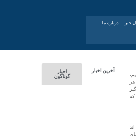
ل خبر
درباره ما
آخرین اخبار
اخبار
م،
گوناگون
هر
یر
که
ند
ای