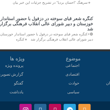
🔹سرهنگ “احسان بردیا” در تشریح جزئیات این خبر بیان
کنگره شعر قبای سوخته در دزفول با حضور استاندار
خوزستان و دبیر شورای عالی انقلاب فرهنگی برگزار
شد
⚡کنگره شعر قبای سوخته در دزفول با حضور استاندار خوزستان و
دبیر شورای عالی انقلاب فرهنگی برگزار شد 🔹کنگره
ویژه ها
موضوع
پرونده ویژه
اجتماعی
زارش تصویری
اقتصادی
گفتگو
حوادث
اخ
یادداشت
سیاسی