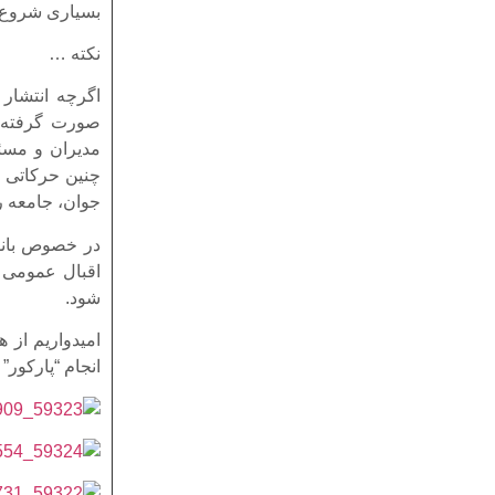
بسیاری شروع ب
نکته …
اگرچه انتشار
صورت گرفته و
مدیران و مسئ
چنین حرکاتی ج
جوان، جامعه را
در خصوص بانو
اقبال عمومی از
شود.
امیدواریم از 
انجام “پارکور”