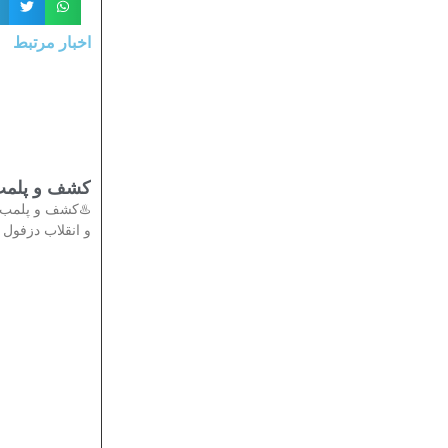
اخبار مرتبط
تی در دزفول
دادستان عمومی
انقلاب دزفول از