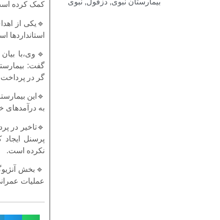
بیمارستان نبوی
,
دزفول
,
نبوی
کمک کرده اس
🔹یکی از اهدا
استانداردها ا
🔹وی،با بیان 
گفت: بیمارستا
گر در پرداخت
🔹این بیمارست
به درآمدهای 
🔹تاخیر در پر
پرسنل ایجاد ک
نکرده است.
عملیات عمرانی