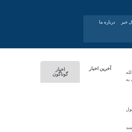
ل خبر
درباره ما
آخرین اخبار
اخبار
له
گوناگون
به
فول
ازمند