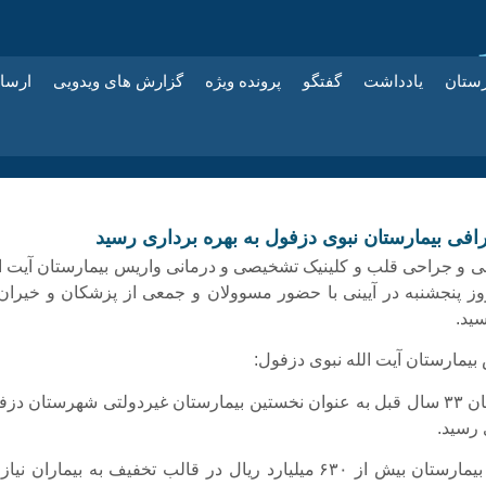
زستان
یادداشت
گفتگو
پرونده ویژه
گزارش های ویدویی
ارسا
فی بیمارستان نبوی دزفول به بهره برداری رسید
 و جراحی قلب و کلینیک تشخیصی و درمانی واریس بیمارستان آیت ال
ز پنجشنبه در آیینی با حضور مسوولان و جمعی از پزشکان و خیران 
سید.
بیمارستان آیت الله نبوی دزفول:
🔹این بیمارستان ۳۳ سال قبل به عنوان نخستین بیمارستان غیردولتی شهرستان دز
 رسید.
🔹تاکنون این بیمارستان بیش از ۶۳۰ میلیارد ریال در قالب تخفیف به بیماران نی