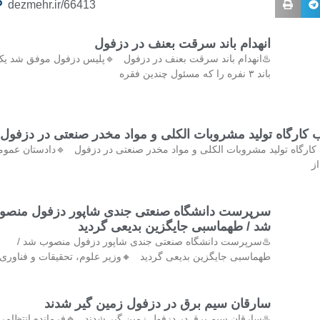
dezmehr.ir/66413
انهدام باند سرقت بعنف در دزفول
️انهدام باند سرقت بعنف در دزفول 🔹پلیس دزفول موفق شد یک
باند ۳ نفره را که مسئول چندین فقره
کشف و پلمب کارگاه تولید مشروبات الکلی و مواد مخدر صنع
کشف و پلمب کارگاه تولید مشروبات الکلی و مواد مخدر صنعتی در دزفول 
و 
رپرست دانشگاه صنعتی جندی شاپور دزفول منصوب
شد / طهماسبی جایگزین بدیعی گردید
♨️سرپرست دانشگاه صنعتی جندی شاپور دزفول منصوب شد /
ماسبی جایگزین بدیعی گردید 🔸وزیر علوم، تحقیقات و فناوری با
سارقان سیم برق در دزفول زمین گیر شدند
♨️سارقان سیم برق در دزفول زمین گیر شدند 🔹فرمانده انتظامی