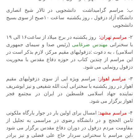
ب: مراسم گرامیداشت دانشجویی در تالار شیخ انصاری
دانشگاه آزاد دزفول ، روز یکشنبه ساعت ۱۰صبح از سوی بسیج
دانشجویی
۲-
مراسم تهران:
روز یکشنبه در برج میلاد از ساعت۱۶ الی ۱۹
با سخنرانی
مهندس ضرغامی
(رئیس صدا و سیمای جمهوری
اسلامی) ، به دعوت :دزفولیهای مقیم مرکز، لازم بذکر است در
این مراسم از چندین کتاب در حوزه دفاع مقدس با محوریت
دزفول رونمایی می شود.
۳-
مراسم اهواز:
مراسم ویژه ایی از سوی دزفولیهای مقیم
اهواز در روز یکشنبه با سخنرانی آیت الله شفیعی و نیز ابوشریف
نماینده جهاد اسلامی فلسطین در ایران در مجتمع فجر
اهواز برگزار می شود.
۴-
مراسم مشهد:
امسال برای اولین بار در جوار بارگاه ملکوتی
ثامن الحجج و در دانشگاه رضوی در مراسمی به تجلیل از
مقاومت مردم دزفول در دوران دفاع مقدس برگزار می شود
،این مراسم با سخنرانی سردار حاج علی فضلی و نیز برادر