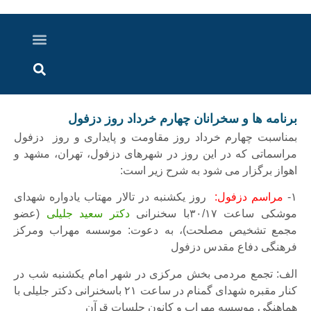
درباره ما
ارسال خبر
ارتباط با ما
پرونده ویژه
اخبار ایران و جهان
اخبار دزفول
گزارش های ویدویی
اخبار خوزستان
برنامه ها و سخرانان چهارم خرداد روز دزفول
بمناسبت چهارم خرداد روز مقاومت و پایداری و روز دزفول
مراسماتی که در این روز در شهرهای دزفول، تهران، مشهد و
اهواز برگزار می شود به شرح زیر است:
۱-
مراسم دزفول:
روز یکشنبه در تالار مهتاب یادواره شهدای
موشکی ساعت ۳۰/۱۷با سخنرانی
دکتر سعید جلیلی
(عضو
مجمع تشخیص مصلحت)، به دعوت: موسسه مهراب ومرکز
فرهنگی دفاع مقدس دزفول
الف: تجمع مردمی بخش مرکزی در شهر امام یکشنبه شب در
کنار مقبره شهدای گمنام در ساعت ۲۱ باسخنرانی دکتر جلیلی با
هماهنگی موسسه مهراب و کانون جلسات قرآن