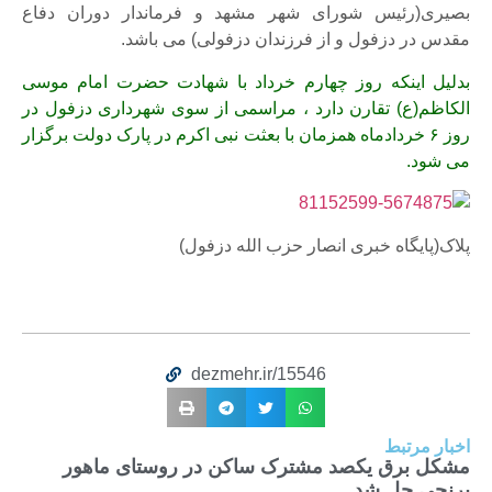
بصیری(رئیس شورای شهر مشهد و فرماندار دوران دفاع
مقدس در دزفول و از فرزندان دزفولی) می باشد.
بدلیل اینکه روز چهارم خرداد با شهادت حضرت امام موسی
الکاظم(ع) تقارن دارد ، مراسمی از سوی شهرداری دزفول در
روز ۶ خردادماه همزمان با بعثت نبی اکرم در پارک دولت برگزار
می شود.
پلاک(پایگاه خبری انصار حزب الله دزفول)
dezmehr.ir/15546
اخبار مرتبط
مشکل برق یکصد مشترک ساکن در روستای ماهور
برنجی حل شد