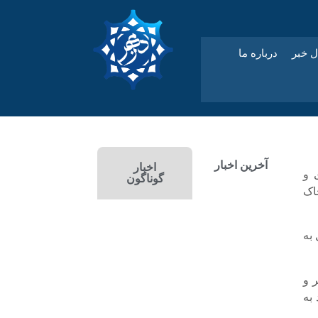
ل خبر
درباره ما
آخرین اخبار
اخبار
 و
گوناگون
اک
به
 و
به