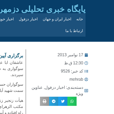
پایگاه خبری تحلیلی دزمهر
خانه
اخبار ایران و جهان
اخبار دزفول
اخبار خو
ارتباط با ما
17 نوامبر 2013
برگزاری آیین
عاشقان ابا عب
12:30 ق.ظ
سوگواری به ص
کد خبر: 9526
سپردند.
mehrab
سوگواران حسین
دسته‌بندی:
اخبار دزفول
,
عناوین
سمت شهید آباد
ویژه
هیأت زنجیر زن
مکتب الزهرای 
راه افتاده و آ