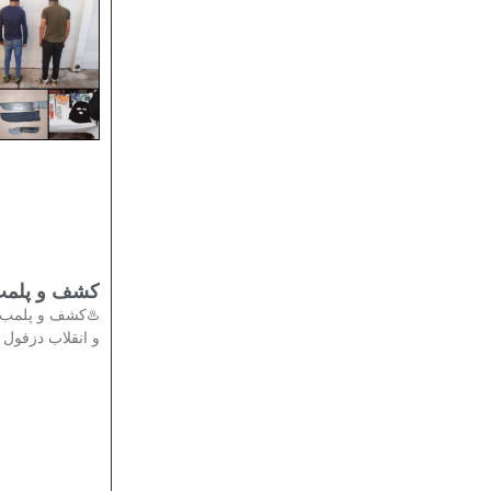
تی در دزفول
دادستان عمومی
انقلاب دزفول از