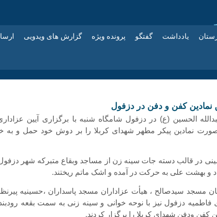
زستان
یادداشت
گفتگو
پرونده ویژه
گزارش های ویدویی
ارسا
 نمادین کفن و دفن در دزفول
دالله الحسین (ع) در دزفول شامگاه شنبه با برگزاری آیین عزاداری
ورت نمادین پیکر مطهر شهدای کربلا را بر دوش خود حمل و به خ
ی در قالب دسته جات سینه زن از مساجد وبقاع متبرکه شهر دزفول 
 و بهشت علی به حرکت در آمده و اشک ماتم ریختند.
ان مسجد سیدصالح ، هیأت عزاداران مسجد پاسداران ،حسینیه پیرنظر
فاطمیه دزفول نیز با نوحه خوانی و سینه زنی به سمت بقعه رودبند 
یین کفن ودفن شهدای کربلا را برگزار کردند.