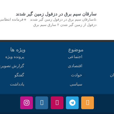
سارقان سیم برق در دزفول زمین گیر شدند
♨️سارقان سیم برق در دزفول زمین گیر شدند 🔹فرمانده انتظامی
دزفول از زمین گیر شدن ۲ سارق سیم برق
موضوع
ویژه ها
اجتماعی
پرونده ویژه
اقتصادی
گزارش تصویر
ان
حوادث
گفتگو
سیاسی
یادداشت