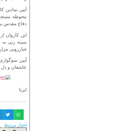
آیین نمادین ک
محوطه مسجد مو
دفاع مقدس بر
این کاروان از
سینه زنی به 
غبارروبی مزار
آیین سوگواری
عاشقان و دل 
ایرنا
اخبار مرتبط