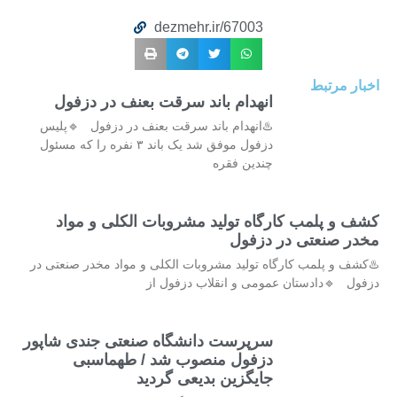
dezmehr.ir/67003
اخبار مرتبط
انهدام باند سرقت بعنف در دزفول
♨️انهدام باند سرقت بعنف در دزفول 🔹پلیس
دزفول موفق شد یک باند ۳ نفره را که مسئول
چندین فقره
کشف و پلمب کارگاه تولید مشروبات الکلی و مواد
مخدر صنعتی در دزفول
♨️کشف و پلمب کارگاه تولید مشروبات الکلی و مواد مخدر صنعتی در
دزفول 🔹دادستان عمومی و انقلاب دزفول از
سرپرست دانشگاه صنعتی جندی شاپور
دزفول منصوب شد / طهماسبی
جایگزین بدیعی گردید