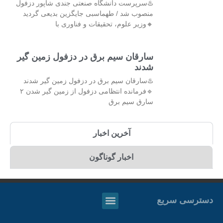
♨️سرپرست دانشگاه صنعتی جندی شاپور دزفول
منصوب شد / طهماسبی جایگزین بدیعی گردید
🔸وزیر علوم، تحقیقات و فناوری با
سارقان سیم برق در دزفول زمین گیر
شدند
♨️سارقان سیم برق در دزفول زمین گیر شدند
🔹فرمانده انتظامی دزفول از زمین گیر شدن ۲
سارق سیم برق
آخرین اخبار
اخبار گوناگون
دسترسی سریع