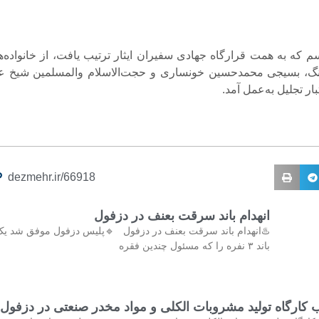
م که به همت قرارگاه جهادی سفیران ایثار ترتیب یافت، از خانواده‌ه
گ، بسیجی محمدحسین خونساری و حجت‌الاسلام والمسلمین شیخ ع
ر تجلیل به‌عمل آمد.
dezmehr.ir/66918
انهدام باند سرقت بعنف در دزفول
♨️انهدام باند سرقت بعنف در دزفول 🔹پلیس دزفول موفق شد ی
باند ۳ نفره را که مسئول چندین فقره
کارگاه تولید مشروبات الکلی و مواد مخدر صنعتی در دزفول