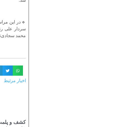
شد.
🔹در این مراس
سردار علی رن
محمد سجادی‌تبا
اخبار مرتبط
کشف و پلمب 