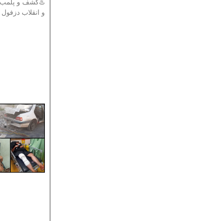
دادستان عمومی
انقلاب دزفول از