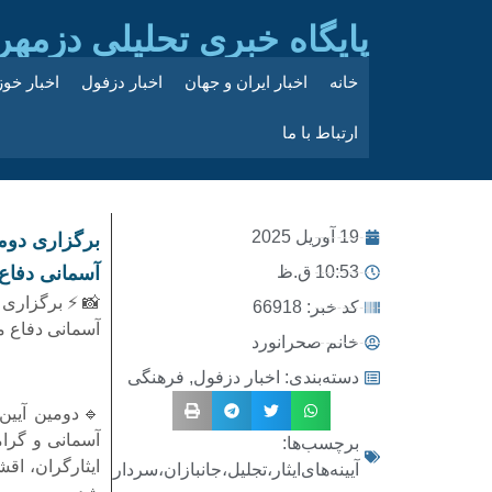
پایگاه خبری تحلیلی دزمهر
خانه
اخبار ایران و جهان
اخبار دزفول
اخبار خو
ارتباط با ما
19 آوریل 2025
برگزاری دومین
10:53 ق.ظ
آسمانی دفا
📸⚡برگزاری دو
کد خبر: 66918
آسمانی دفاع 
خانم صحرانورد
دسته‌بندی:
اخبار دزفول
,
فرهنگی
🔹دومین آیین 
آسمانی و گرام
برچسب‌ها:
ایثارگران، اق
آیینه‌های‌ایثار،تجلیل،جانبازان،سردار