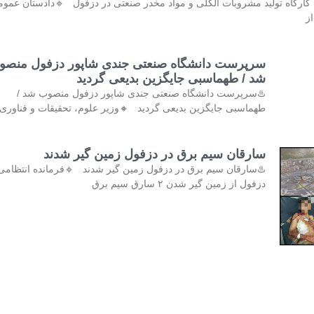
کشف و پلمب کارگاه تولید مشروبات الکلی و مواد مخدر صنعتی در دزفول 
و 
رپرست دانشگاه صنعتی جندی شاپور دزفول منصوب
شد / طهماسبی جایگزین بدیعی گردید
♨️سرپرست دانشگاه صنعتی جندی شاپور دزفول منصوب شد /
ماسبی جایگزین بدیعی گردید 🔸وزیر علوم، تحقیقات و فناوری با
سارقان سیم برق در دزفول زمین گیر شدند
♨️سارقان سیم برق در دزفول زمین گیر شدند 🔹فرمانده انتظامی
دزفول از زمین گیر شدن ۲ سارق سیم برق