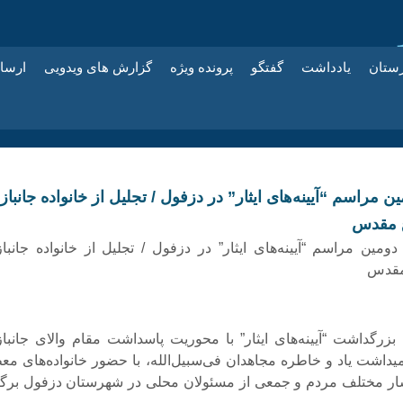
زستان
یادداشت
گفتگو
پرونده ویژه
گزارش های ویدویی
ارسا
 مراسم “آیینه‌های ایثار” در دزفول / تجلیل از خانواده جانباز
ع مقدس
مین مراسم “آیینه‌های ایثار” در دزفول / تجلیل از خانواده جانباز
مقدس
بزرگداشت “آیینه‌های ایثار” با محوریت پاسداشت مقام والای جانباز
یداشت یاد و خاطره مجاهدان فی‌سبیل‌الله، با حضور خانواده‌های مع
شار مختلف مردم و جمعی از مسئولان محلی در شهرستان دزفول برگز