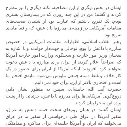
ایشان در بخش دیگری از این مصاحبه، نکته دیگری را نیز مطرح
کردند و گفتند: من در این چند روزی که در بیمارستان بستری
بودم، یک تفریح داشتم که عبارت بود از شنیدن صحبت‌های
مقامات آمریکایی در زمینه‌ی مبارزه! با داعش، که واقعاً مایه‌ی
تفریح بود.
رهبر انقلاب اسلامی، اظهارات مقامات آمریکایی در خصوص
مبارزه با داعش را پوچ، توخالی و جهت‌دار خواندند و با اشاره به
سخنان وزیر امور خارجه و سخنگوی وزارت امور خارجه آمریکا
که صراحتاً اعلام کردند از ایران برای مبارزه با داعش دعوت
نخواهند کرد، افزودند: اینکه آمریکا از ایران برای حضور در یک
کار خلاف و غلط دسته جمعی مایوس می‌شود، مایه‌ی افتخار ما
است و افتخاری بالاتر از این، برای خود نمی‌دانیم.
حضرت آیت الله خامنه‌ای، سپس به منظور نشان دادن
دروغ‌گویی آمریکایی‌ها برای مبارزه با داعش، جزئیاتی را از پشت
پرده این ماجرا بیان کردند.
ایشان گفتند: در همان روزهای سخت حمله داعش به عراق،
سفیر آمریکا در عراق طی درخواستی از سفیر ما در عراق
می‌خواهد که ایران و آمریکا جلسه‌ای برای مذاکره و هماهنگی