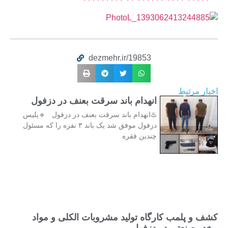
dezmehr.ir/19853
اخبار مرتبط
انهدام باند سرقت بعنف در دزفول
♨️انهدام باند سرقت بعنف در دزفول 🔹پلیس
دزفول موفق شد یک باند ۳ نفره را که مسئول
چندین فقره
کشف و پلمب کارگاه تولید مشروبات الکلی و مواد