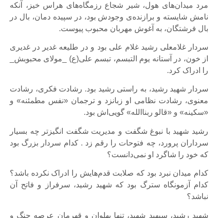
مرد میدان‌های هول، شیر شجاع رزمگاه‌های هراس خیز، آنکه
نامش شایسته و برازنده‌ی وجودش بود، در سپیده دمان، بال در
بال فرشتگان، به آغوش مهربان محبوب پیوست.
سردار غلامعلی رشید غلام علی بود و در طلیعه غدیر در غدیری
از خون، در آستانه یوم التبسم، تبسم علی(ع) _مولای محبوبش_
را ادراک کرد.
سردار شهید رشید، به راستی رشید بود. رشادت فکری، رشادت
معنوی، رشادت نظامی او زبانزد و ترجمان «نفس مطمئنه» و
«سکینه» و «قالو ربناالله» گویی‌اش بود.
رشید شهید با نبوغ شگفت و مدیریت شگفت انگیزتر چه بسیار
سرداران پرورد، چه فتوحات را رقم زد . کدام سردار بزرگ بود
که خود را شاگرد او نمی‌دانست؟
کدام میدان نبرد بود که صلابت قدم‌هایش را ادراک نکرده باشد؟
کدام آزمونگاه سترگ بود که شهید رشید، سرفراز و فاتح آن
نباشد؟
شهید رشید، سپهبد شهید، تنها پهلوان و قهرمان عرصه جنگ و