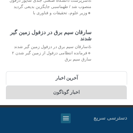
♨️سرپرست دانشگاه صنعتی جندی شاپور دزفول
منصوب شد / طهماسبی جایگزین بدیعی گردید
🔸وزیر علوم، تحقیقات و فناوری با
سارقان سیم برق در دزفول زمین گیر
شدند
♨️سارقان سیم برق در دزفول زمین گیر شدند
🔹فرمانده انتظامی دزفول از زمین گیر شدن ۲
سارق سیم برق
آخرین اخبار
اخبار گوناگون
دسترسی سریع