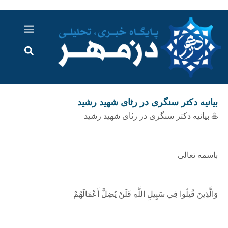
درباره ما
ارسال خبر
ارتباط با ما
پرونده ویژه
اخبار ایران و جهان
اخبار دزفول
گزارش های ویدویی
اخبار خوزستان
بیانیه دکتر سنگری در رثای شهید رشید
♨️ بیانیه دکتر سنگری در رثای شهید رشید
باسمه تعالی
وَالَّذِينَ قُتِلُوا فِي سَبِيلِ اللَّهِ فَلَنْ يُضِلَّ أَعْمَالَهُمْ