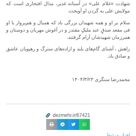
شهادت «غلام علی» در آستانه غدیر، مدال افتخاری است که
مولایش علی به گردن او آویخت.
سلام بر او و همه شهیدان بزرگی باد که همبال و هم‌پرواز با او
فی مقعد صدقٍ عند ملیکٍ مقتدر و در آغوش مهربان و دوستان و
همرزمان شهیدشان آرام گرفتند.
راهش ، آشنای گام‌های بلند و اراده‌های سترگ و رهپویان عاشق
و صادق باد.
محمدرضا سنگری ۱۴۰۴/۳/۲۳
dezmehr.ir/67421
اخبار مرتبط