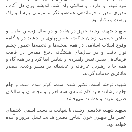
نبرد نبود. او عارف و سالکی راه آشنا، اندیشه وری دل آگاه ،
مدیری مدبر ، فرماندهی همه‌سو نگر و مومنی پارسا و پاک
زیست و پاکباز بود.
سپهبد شهید، رشید عزیز در هفتاد و دو سال زیستن طیب و
طاهر حسینی، زندان شکنجه عصر پهلوی را چشید در هنگامه
وقوع انقلاب اسلامی در همه صحنه‌ها و لحظه‌ها حضور چشم
نواز یافت و در سال‌های هشتگانه دفاع مقدس در قامت
فرماندهی بصیر، نقش راهبردی و بنیادین ایفا کرد و در همه گاه و
همه جا با رهپویی عارفانه و عاشقانه در مسیر ولایت، مصدر
ماناترین خدمات گردید.
شهید، نرفته است، تکثیر شده است. کوثر شده است و جام
جام« رشادت» به کام تشنه‌ی همه احرار و مجاهدان و سالکان
طریق عزت و عظمت می‌بخشد.
سپهبد شهید، غلامعلی رشید، با شهادت به دست اشقی الاشقیای
عصر ما_ صهیون خون آشام_ مصباح هدایت نسل امروز و آینده
خواهد بود.