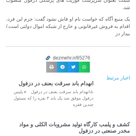
سمت بعنوان سرپرست فوریت های پزشکی دزفول منصوب
شد.
یک منبع آگاه که خواست نام او فاش نشود گفت: جرم این فرد،
اقدام به فروش غیرقانونی و خارج از شبکه اموال دولتی است./
بیدار دز
dezmehr.ir/65276
اخبار مرتبط
انهدام باند سرقت بعنف در دزفول
♨️انهدام باند سرقت بعنف در دزفول 🔹پلیس
دزفول موفق شد یک باند ۳ نفره را که مسئول
چندین فقره
کشف و پلمب کارگاه تولید مشروبات الکلی و مواد
مخدر صنعتی در دزفول