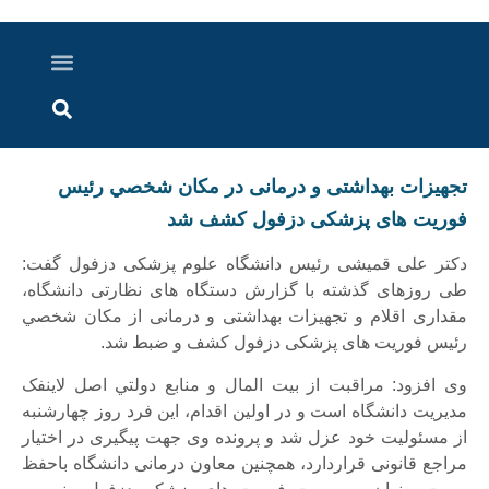
درباره ما
ارسال خبر
ارتباط با ما
پرونده ویژه
اخبار ایران و جهان
اخبار دزفول
گزارش های ویدویی
اخبار خوزستان
تجهیزات بهداشتی و درمانی در مکان شخصي رئیس
فوریت های پزشکی دزفول کشف شد
دکتر علی قمیشی رئیس دانشگاه علوم پزشکی دزفول گفت:
طی روزهای گذشته با گزارش دستگاه های نظارتی دانشگاه،
مقداری اقلام و تجهیزات بهداشتی و درمانی از مكان شخصي
رئیس فوریت های پزشکی دزفول کشف و‌ ضبط شد.
وی افزود: مراقبت از بيت المال و منابع دولتي اصل لاينفک
مديريت دانشگاه است و در اولین اقدام، این فرد روز چهارشنبه
از مسئولیت خود عزل شد و پرونده وی جهت پیگیری در اختیار
مراجع قانونی قراردارد، همچنین معاون درمانی دانشگاه باحفظ