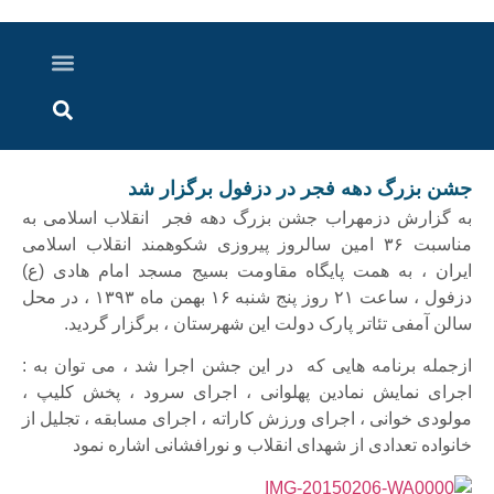
درباره ما
ارسال خبر
ارتباط با ما
پرونده ویژه
اخبار ایران و جهان
اخبار دزفول
گزارش های ویدویی
اخبار خوزستان
جشن بزرگ دهه فجر در دزفول برگزار شد
به گزارش دزمهراب جشن بزرگ دهه فجر انقلاب اسلامی به
مناسبت ۳۶ امین سالروز پیروزی شکوهمند انقلاب اسلامی
ایران ، به همت پایگاه مقاومت بسیج مسجد امام هادی (ع)
دزفول ، ساعت ۲۱ روز پنج شنبه ۱۶ بهمن ماه ۱۳۹۳ ، در محل
سالن آمفی تئاتر پارک دولت این شهرستان ، برگزار گردید.
ازجمله برنامه هایی که در این جشن اجرا شد ، می توان به :
اجرای نمایش نمادین پهلوانی ، اجرای سرود ، پخش کلیپ ،
مولودی خوانی ، اجرای ورزش کاراته ، اجرای مسابقه ، تجلیل از
خانواده تعدادی از شهدای انقلاب و نورافشانی اشاره نمود