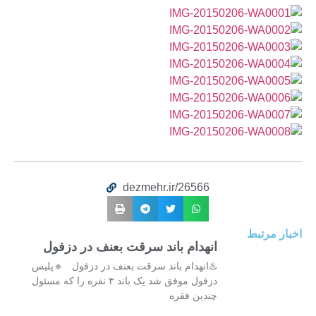
dezmehr.ir/26566
اخبار مرتبط
انهدام باند سرقت بعنف در دزفول
♨️انهدام باند سرقت بعنف در دزفول 🔹پلیس
دزفول موفق شد یک باند ۳ نفره را که مسئول
چندین فقره