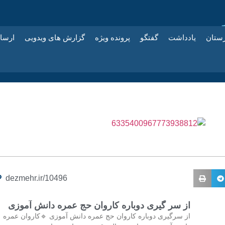
زستان
یادداشت
گفتگو
پرونده ویژه
گزارش های ویدویی
ارسا
dezmehr.ir/10496
از سر گیری دوباره کاروان حج عمره دانش آموزی
از سرگیری دوباره کاروان حج عمره دانش آموزی 🔹کاروان عمره