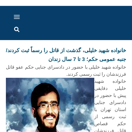
درباره ما
ارسال خبر
ارتباط با ما
پرونده ویژه
اخبار ایران و جهان
اخبار دزفول
گزارش های ویدویی
اخبار خوزستان
خانواده شهید خلیلی، گذشت از قاتل را رسماً ثبت کردند/
جنبه عمومی حکم؛ 3 تا 7 سال زندان
خانواده شهید خلیلی با حضور در دادسرای جنایی حکم عفو قاتل
فرزندشان را ثبت رسمی کردند.
خانواده شهید
خلیلی دقایقی
پیش با حضور در
دادسرای جنایی
استان تهران با
ثبت رسمی از
حکم قصاص
قاتل فرزندشان