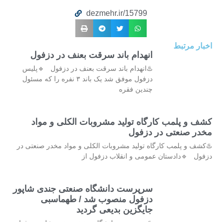
dezmehr.ir/15799
اخبار مرتبط
انهدام باند سرقت بعنف در دزفول
♨️انهدام باند سرقت بعنف در دزفول 🔹پلیس
دزفول موفق شد یک باند ۳ نفره را که مسئول
چندین فقره
کشف و پلمب کارگاه تولید مشروبات الکلی و مواد
مخدر صنعتی در دزفول
♨️کشف و پلمب کارگاه تولید مشروبات الکلی و مواد مخدر صنعتی در
دزفول 🔹دادستان عمومی و انقلاب دزفول از
سرپرست دانشگاه صنعتی جندی شاپور
دزفول منصوب شد / طهماسبی
جایگزین بدیعی گردید