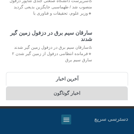
♨️سرپرست دانشگاه صنعتی جندی شاپور دزفول
منصوب شد / طهماسبی جایگزین بدیعی گردید
🔸وزیر علوم، تحقیقات و فناوری با
سارقان سیم برق در دزفول زمین گیر
شدند
♨️سارقان سیم برق در دزفول زمین گیر شدند
🔹فرمانده انتظامی دزفول از زمین گیر شدن ۲
سارق سیم برق
آخرین اخبار
اخبار گوناگون
دسترسی سریع