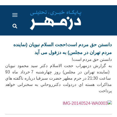
درباره ما
ارسال خبر
ارتباط با ما
پرونده ویژه
اخبار ایران و جهان
اخبار دزفول
گزارش های ویدویی
اخبار خوزستان
دانستن حق مردم است!حجت السلام نبویان (نماینده
مردم تهران در مجلس) به دزفول می آید
دانستن حق مردم است!
به گزارش دزمهراب حجت الاسلام دکتر سید محمود نبویان
(نماینده تهرانن در مجلس) روز چهارشنبه 7 خرداد ماه 93
ساعت 21:30 در حرم مطهر حضرت سبزقبا درباره ناگفته هاي
مذاكرات هسته اي دردولت دكترروحاني به سخنرانی خواهد
پرداخت