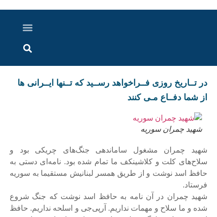
درباره ما
ارسال خبر
ارتباط با ما
پرونده ویژه
اخبار ایران و جهان
اخبار دزفول
گزارش های ویدویی
اخبار خوزستان
در تــاریخ روزی فــراخواهد رســید که تــنها ایــرانی ها
از شما دفــاع مـی کنند
شهید چمران سوریه
شهید چمران مشغول ساماندهی جنگ‌های چریکی بود و
سلاح‌های کلت و کلاشینکف ما تمام شده بود. نامه‌ای دستی به
حافظ اسد نوشت و از طریق همسر لبنانیش مستقیما به سوریه
فرستاد.
شهید چمران در آن نامه به حافظ اسد نوشت که جنگ شروع
شده و ما سلاح و مهمات نداریم. آرپی‌جی و اسلحه نداریم. حافظ