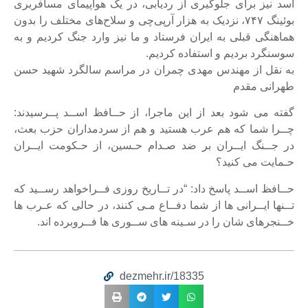
اسد نیز برای جلوگیری از ردیابی، در یک هواپیمای مسافربری
بوئینگ ۷۴۷، نزدیک به هزار آر‌پی‌چی و سلاح‌های مختلف را بدون
هماهنگی قبلی به ایران فرستاد و ما نیز وارد جنگ کردیم و به
سوسنگرد بردیم و استفاده کردیم.
به نقل از مهندس مهدی چمران در مراسم سالگرد شهید حسن
طهرانی مقدم
گفته می شود بعد از این ماجرا، از حــافظ اســد پــرسیدند:
چــرا شما که هم عرب هستید و هم از سردمداران حزب بعث،
در جــنگ ایــران بر ضد صـدام حـسین، از حـکومت ایــران
حـمایت می کنید؟
حــافظ اســد پاسخ داد: “در تــاریخ روزی فــراخواهد رســید که
تــنها ایــرانی ها از شما دفــاع مـی کنند، در حالی که عـرب ها
خــنجرهای شان را در سـینه های ســوری ها فــروبرده اند.
dezmehr.ir/18335