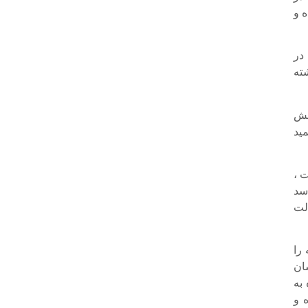
 و
در
ته
خش
مید
 ،
سد
لت
را
ان
به
 و