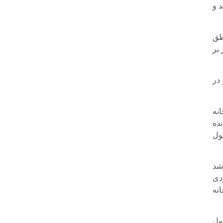
د و
طق
 بر
در
نه
نده
ول
شد
دی
نه
ول