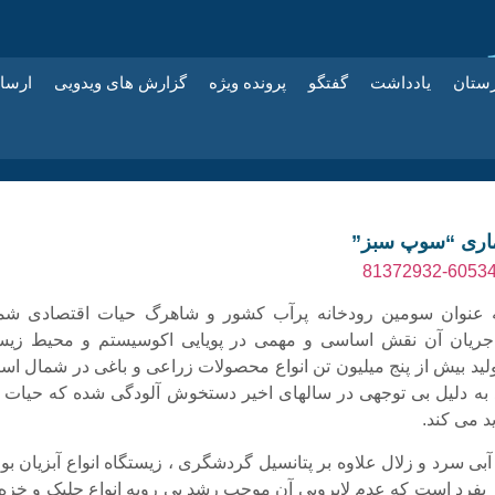
زستان
یادداشت
گفتگو
پرونده ویژه
گزارش های ویدویی
ارسا
یماری “سوپ سبز”
ه عنوان سومین رودخانه پرآب کشور و شاهرگ حیات اقتصادی شم
جریان آن نقش اساسی و مهمی در پویایی اکوسیستم و محیط زی
ولید بیش از پنج میلیون تن انواع محصولات زراعی و باغی در شمال است
به دلیل بی توجهی در سالهای اخیر دستخوش آلودگی شده که حیات ا
ید می کند.
 آبی سرد و زلال علاوه بر پتانسیل گردشگری ، زیستگاه انواع آبزیان ب
بفرد است که عدم لایروبی آن موجب رشد بی رویه انواع جلبک و خزه 