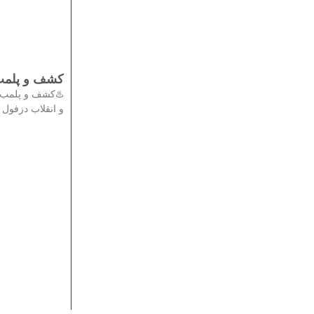
تی در دزفول
دادستان عمومی
انقلاب دزفول از