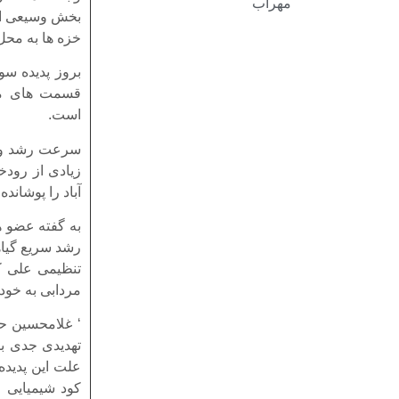
مهراب
بخش وسیعی از 
خزه ها به محل 
بروز پدیده سو
قسمت های مخت
است.
سرعت رشد و ت
زیادی از رودخ
آباد را پوشاند
به گفته عضو ه
رشد سریع گیاه
تنظیمی علی کل
مردابی به خود
‘ غلامحسین حس
تهدیدی جدی بر
علت این پدیده
کود شیمیایی ع