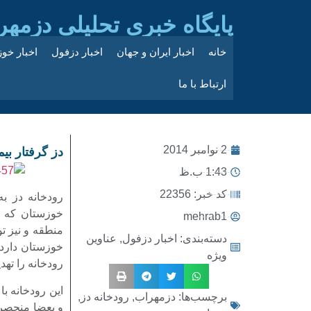
پایگاه خبری تحلیلی دزمهر
خانه
اخبار ایران و جهان
اخبار دزفول
اخبار خو
ارتباط با ما
2 نوامبر 2014
دز گرفتار ب
1:43 ب.ظ
کد خبر: 22356
رودخانه دز ب
خوزستان که 
mehrab1
منطقه و نیز ت
دسته‌بندی:
اخبار دزفول
,
عناوین
خوزستان دارد 
ویژه
رودخانه را تهد
این رودخانه با
برچسب‌ها:
دزمهراب
,
رودخانه دز
,
و بعضا منحصر 