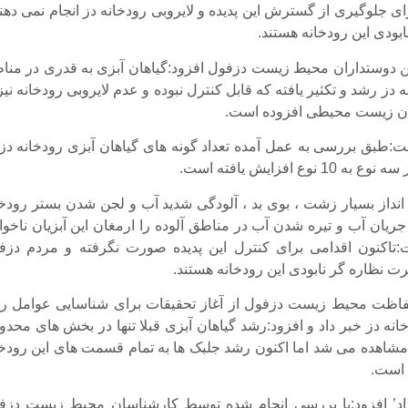
ای جلوگیری از گسترش این پدیده و لایروبی رودخانه دز انجام نمی دهن
نابودی این رودخانه هستند.
 دوستداران محیط زیست دزفول افزود:گیاهان آبزی به قدری در منا
دز رشد و تکثیر یافته که قابل کنترل نبوده و عدم لایروبی رودخانه نیز
ن زیست محیطی افزوده است.
:طبق بررسی به عمل آمده تعداد گونه های گیاهان آبزی رودخانه دز 
 نوع افزایش یافته است.
داز بسیار زشت ، بوی بد ، آلودگی شدید آب و لجن شدن بستر رودخا
جریان آب و تیره شدن آب در مناطق آلوده را ارمغان این آبزیان ناخوا
تاکنون اقدامی برای کنترل این پدیده صورت نگرفته و مردم دزف
ت نظاره گر نابودی این رودخانه هستند.
فاظت محیط زیست دزفول از آغاز تحقیقات برای شناسایی عوامل ر
انه دز خبر داد و افزود:رشد گیاهان آبزی قبلا تنها در بخش های محدو
 مشاهده می شد اما اکنون رشد جلبک ها به تمام قسمت های این رودخا
است.
ژاد’ افزود:با بررسی انجام شده توسط کارشناسان محیط زیست دزف