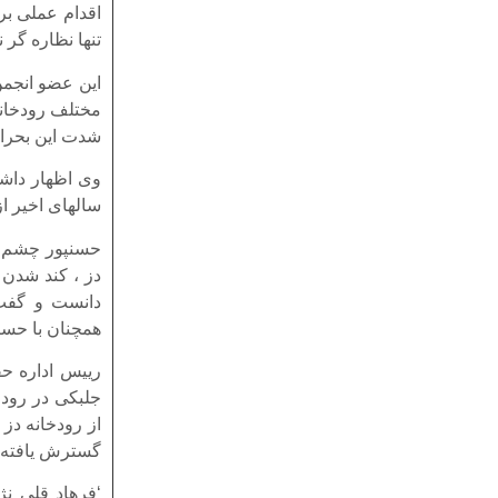
اقدام عملی بر
تنها نظاره گر 
این عضو انجمن
مختلف رودخانه 
شدت این بحرا
وی اظهار داشت
سالهای اخیر از سه نوع به 10
حسنپور چشم ان
دز ، کند شدن 
دانست و گفت:
همچنان با حسر
رییس اداره ح
جلبکی در رودخ
از رودخانه دز
گسترش یافته 
‘فرهاد قلی ن