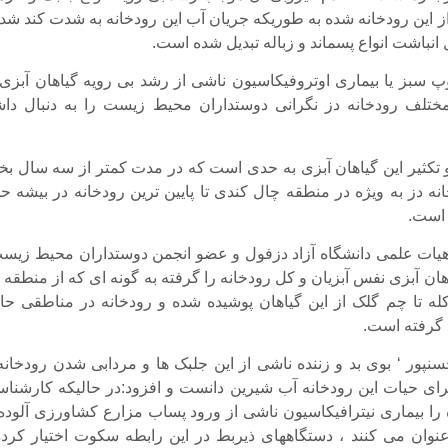
این رودخانه شده به طوریکه جریان آب این رودخانه به شدت کند شده
انباشت انواع پسماند و زباله تبدیل شده است.
پ سبز یا بیماری اوتروفیکاسیون ناشی از رشد بی رویه گیاهان آبزی 
لف رودخانه دز نگرانی دوستداران محیط زیست را به دنبال داش
کثیر این گیاهان آبزی به حدی است که در مدت کمتر از سه سال ب
انه دز به ویژه در منطقه چال کندی تا پایین ترین رودخانه در بیشه ح
ه است.
یات علمی دانشگاه آزاد دزفول و عضو انجمن دوستداران محیط زیست
ان آبزی نفس آبزیان و کل رودخانه را گرفته به گونه ای که از منطقه 
ه تا چم گلک از این گیاهان پوشیده شده و رودخانه در مناطقی حا
 گرفته است.
نپور ‘ بوی بد و زننده ناشی از این جلبک ها و مردابی شدن رودخانه 
ای حیات این رودخانه آب شیرین دانست و افزود:در حالیکه کارشناس
 را بیماری نیترافیکاسیون ناشی از ورود پساب مزارع کشاورزی آلوده 
نوان می کنند ، دستگاههای ذیربط در این رابطه سکوت اختیار کرده