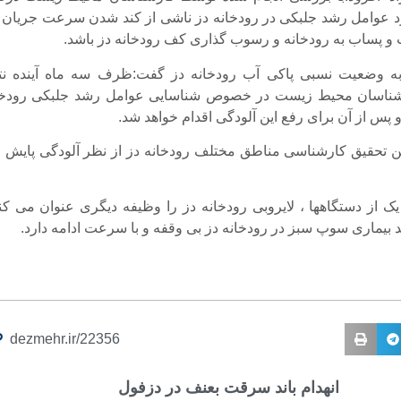
د عوامل رشد جلبکی در رودخانه دز ناشی از کند شدن سرعت جریان 
 و پساب به رودخانه و رسوب گذاری کف رودخانه دز باشد.
به وضعیت نسبی پاکی آب رودخانه دز گفت:ظرف سه ماه آینده نتا
شناسان محیط زیست در خصوص شناسایی عوامل رشد جلبکی رودخا
 پس از آن برای رفع این آلودگی اقدام خواهد شد.
ن تحقیق کارشناسی مناطق مختلف رودخانه دز از نظر آلودگی پایش 
یک از دستگاهها ، لایروبی رودخانه دز را وظیفه دیگری عنوان می کند
د بیماری سوپ سبز در رودخانه دز بی وقفه و با سرعت ادامه دارد.
dezmehr.ir/22356
انهدام باند سرقت بعنف در دزفول