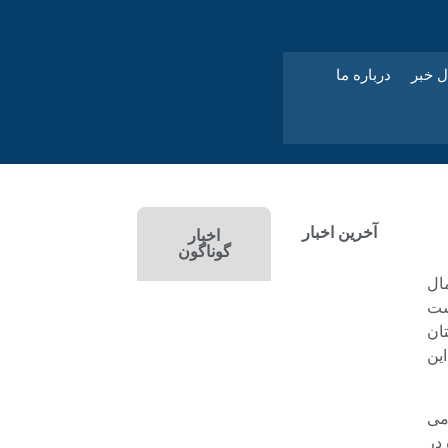
ل خبر
درباره ما
آخرین اخبار
اخبار
گوناگون
ال
ست
ان
ین
ومی
در