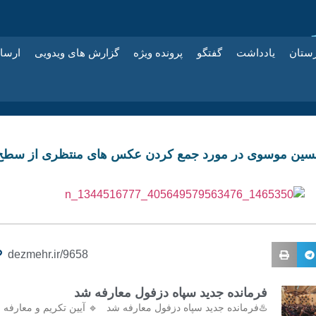
زستان
یادداشت
گفتگو
پرونده ویژه
گزارش های ویدویی
ارسا
حسین موسوی در مورد جمع کردن عکس های منتظری از سطح
dezmehr.ir/9658
فرمانده جدید سپاه دزفول معارفه شد
♨️فرمانده جدید سپاه دزفول معارفه شد 🔹 آیین تکریم و معارفه