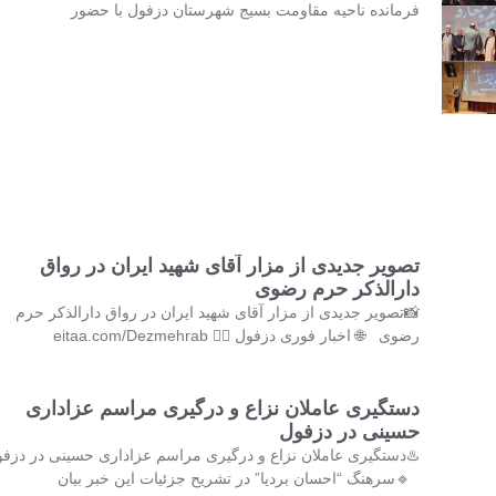
فرمانده ناحیه مقاومت بسیج شهرستان دزفول با حضور
تصویر جدیدی از مزار آقای شهید ایران در رواق
دارالذکر حرم رضوی
📸تصویر جدیدی از مزار آقای شهید ایران در رواق دارالذکر حرم
رضوی 🌐 اخبار فوری دزفول 👇🏻 eitaa.com/Dezmehrab
دستگیری عاملان نزاع و درگیری مراسم عزاداری
حسینی در دزفول
♨️دستگیری عاملان نزاع و درگیری مراسم عزاداری حسینی در دزف
🔹سرهنگ “احسان بردیا” در تشریح جزئیات این خبر بیان