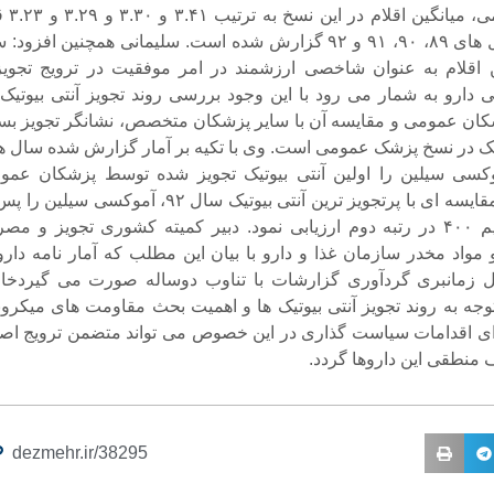
پزشکان عمومی، میانگین 
دارو برای سال های ۸۹، ۹۰، ۹۱ و ۹۲ گزارش شده است. سلیمانی همچنین افزود:
ن اقلام به عنوان شاخصی ارزشمند در امر موفقیت در ترویج تجویز
رو به شمار می رود با این وجود بررسی روند تجویز آنتی بیوتیک 
ان عمومی و مقایسه آن با سایر پزشکان متخصص، نشانگر تجویز بسی
وتیک در نسخ پزشک عمومی است. وی با تکیه بر آمار گزارش شده سال ه
 ۹۱، آموکسی سیلین را اولین آنتی بیوتیک تجویز شده توسط پزشکان عم
برشمرد و در مقایسه ای با پرتجویز ترین آنتی بیوتیک سال ۹۲، آموکسی سیلین
قرص سفکسیم ۴۰۰ در رتبه دوم ارزیابی نمود. دبیر کمیته کشوری تجویز و م
مواد مخدر سازمان غذا و دارو با بیان این مطلب که آمار نامه دارو
یل زمانبری گردآوری گزارشات با تناوب دوساله صورت می گیردخا
توجه به روند تجویز آنتی بیوتیک ها و اهمیت بحث مقاومت های میکروب
ی اقدامات سیاست گذاری در این خصوص می تواند متضمن ترویج اص
منطقی این داروها گردد.
dezmehr.ir/38295