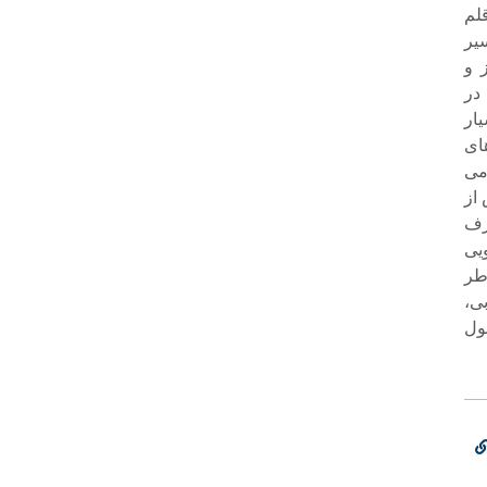
اقلام در این نسخ به ترتیب ۳.۴۱ و ۳.۳۰ و ۳.۲۹ و ۳.۲۳ قلم
 سیر
 و
در
ار
ای
ومی
 را پس از
صرف
یی
طر
ی،
ول