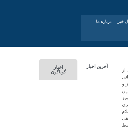
ل خبر
درباره ما
آخرین اخبار
اخبار
از
گوناگون
نی
جویز و
ین
روی اول تجویز
زی
لام
قی
ده توسط