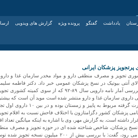
زستان
یادداشت
گفتگو
پرونده ویژه
گزارش های ویدویی
ارسا
 پرتجویز پزشکان ایرانی
وری تجویز و مصرف منطقی دارو و مواد مخدر سازمان غذا و دارو، 
الای آنتی بیوتیک در نسخ پزشکان عمومی خبر داد. دکتر فاطمه سلیما
اظهارداشت: بررسی آمار نامه دارویی سال ۸۹-۹۲ که از سوی کمیته کشوری ت
اروی سازمان غذا و دارو منتشر شده است موید آن است که بیشتر
تجویزهای صورت گرفته مربوط به پاییز و زمستان بوده و در بین ۱۰ دا
می پزشکان کشور دگزامتازون با اختلاف فاحش نسبت به اقلام تجوی
ار داشته است. به گزارش مهر، وی با اشاره به اینکه میانگین تعداد اق
 نسخ پزشکان، شاخص شناخته شده ای در حوزه تجویز و مصرف منط
دارو به شمار می رود، گفت: با بررسی بیش از ۲۰۰ میلیون نسخه تجویز ش