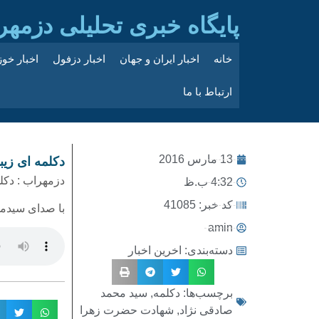
پایگاه خبری تحلیلی دزمهر
خانه
اخبار ایران و جهان
اخبار دزفول
اخبار خو
ارتباط با ما
13 مارس 2016
دکلمه ای زی
دزمهراب : دک
4:32 ب.ظ
کد خبر: 41085
با صدای سیدم
amin
دسته‌بندی:
اخرین اخبار
برچسب‌ها:
دکلمه
,
سید محمد
صادقی نژاد
,
شهادت حضرت زهرا