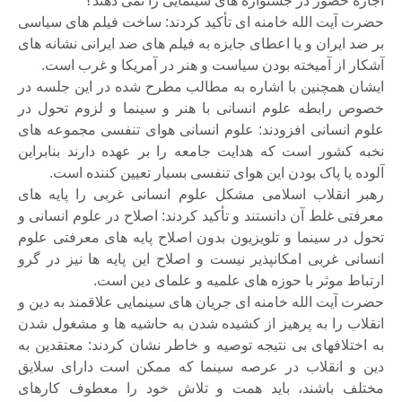
اجازه حضور در جشنواره های سینمایی را نمی دهند؟
حضرت آیت الله خامنه ای تأکید کردند: ساخت فیلم های سیاسی
بر ضد ایران و یا اعطای جایزه به فیلم های ضد ایرانی نشانه های
آشکار از آمیخته بودن سیاست و هنر در آمریکا و غرب است.
ایشان همچنین با اشاره به مطالب مطرح شده در این جلسه در
خصوص رابطه علوم انسانی با هنر و سینما و لزوم تحول در
علوم انسانی افزودند: علوم انسانی هوای تنفسی مجموعه های
نخبه کشور است که هدایت جامعه را بر عهده دارند بنابراین
آلوده یا پاک بودن این هوای تنفسی بسیار تعیین کننده است.
رهبر انقلاب اسلامی مشکل علوم انسانی غربی را پایه های
معرفتی غلط آن دانستند و تأکید کردند: اصلاح در علوم انسانی و
تحول در سینما و تلویزیون بدون اصلاح پایه های معرفتی علوم
انسانی غربی امکانپذیر نیست و اصلاح این پایه ها نیز در گرو
ارتباط موثر با حوزه های علمیه و علمای دین است.
حضرت آیت الله خامنه ای جریان های سینمایی علاقمند به دین و
انقلاب را به پرهیز از کشیده شدن به حاشیه ها و مشغول شدن
به اختلافهای بی نتیجه توصیه و خاطر نشان کردند: معتقدین به
دین و انقلاب در عرصه سینما که ممکن است دارای سلایق
مختلف باشند، باید همت و تلاش خود را معطوف کارهای