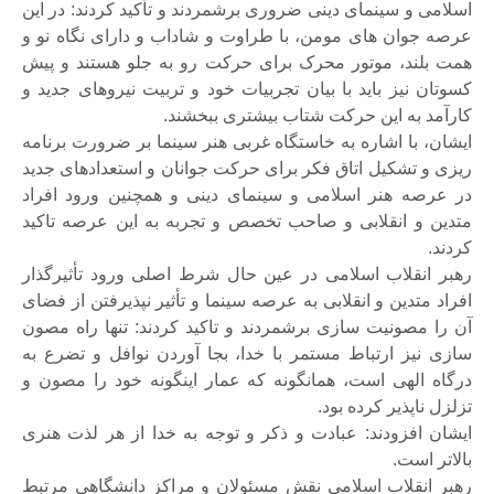
اسلامی و سینمای دینی ضروری برشمردند و تأکید کردند: در این
عرصه جوان های مومن، با طراوت و شاداب و دارای نگاه نو و
همت بلند، موتور محرک برای حرکت رو به جلو هستند و پیش
کسوتان نیز باید با بیان تجربیات خود و تربیت نیروهای جدید و
کارآمد به این حرکت شتاب بیشتری ببخشند.
ایشان، با اشاره به خاستگاه غربی هنر سینما بر ضرورت برنامه
ریزی و تشکیل اتاق فکر برای حرکت جوانان و استعدادهای جدید
در عرصه هنر اسلامی و سینمای دینی و همچنین ورود افراد
متدین و انقلابی و صاحب تخصص و تجربه به این عرصه تاکید
کردند.
رهبر انقلاب اسلامی در عین حال شرط اصلی ورود تأثیرگذار
افراد متدین و انقلابی به عرصه سینما و تأثیر نپذیرفتن از فضای
آن را مصونیت سازی برشمردند و تاکید کردند: تنها راه مصون
سازی نیز ارتباط مستمر با خدا، بجا آوردن نوافل و تضرع به
درگاه الهی است، همانگونه که عمار اینگونه خود را مصون و
تزلزل ناپذیر کرده بود.
ایشان افزودند: عبادت و ذکر و توجه به خدا از هر لذت هنری
بالاتر است.
رهبر انقلاب اسلامی نقش مسئولان و مراکز دانشگاهی مرتبط