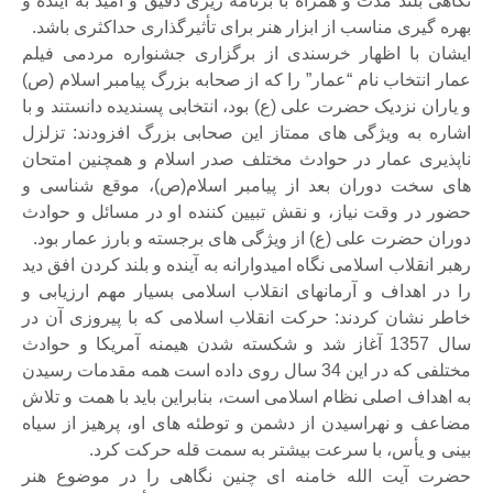
نگاهی بلند مدت و همراه با برنامه ریزی دقیق و امید به آینده و
بهره گیری مناسب از ابزار هنر برای تأثیرگذاری حداکثری باشد.
ایشان با اظهار خرسندی از برگزاری جشنواره مردمی فیلم
عمار انتخاب نام “عمار” را که از صحابه بزرگ پیامبر اسلام (ص)
و یاران نزدیک حضرت علی (ع) بود، انتخابی پسندیده دانستند و با
اشاره به ویژگی های ممتاز این صحابی بزرگ افزودند: تزلزل
ناپذیری عمار در حوادث مختلف صدر اسلام و همچنین امتحان
های سخت دوران بعد از پیامبر اسلام(ص)، موقع شناسی و
حضور در وقت نیاز، و نقش تبیین کننده او در مسائل و حوادث
دوران حضرت علی (ع) از ویژگی های برجسته و بارز عمار بود.
رهبر انقلاب اسلامی نگاه امیدوارانه به آینده و بلند کردن افق دید
را در اهداف و آرمانهای انقلاب اسلامی بسیار مهم ارزیابی و
خاطر نشان کردند: حرکت انقلاب اسلامی که با پیروزی آن در
سال 1357 آغاز شد و شکسته شدن هیمنه آمریکا و حوادث
مختلفی که در این 34 سال روی داده است همه مقدمات رسیدن
به اهداف اصلی نظام اسلامی است، بنابراین باید با همت و تلاش
مضاعف و نهراسیدن از دشمن و توطئه های او، پرهیز از سیاه
بینی و یأس، با سرعت بیشتر به سمت قله حرکت کرد.
حضرت آیت الله خامنه ای چنین نگاهی را در موضوع هنر