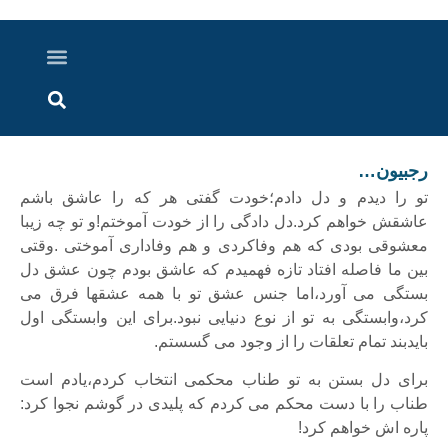
درباره ما
ارسال خبر
ارتباط با ما
پرونده ویژه
اخبار ایران و جهان
اخبار دزفول
گزارش های ویدویی
اخبار خوزستان
رجبیون…
تو را دیدم و دل دادم؛خودت گفتی هر که را عاشق باشم
عاشقش خواهم کرد.دل دادگی را از خودت آموختم!و تو چه زیبا
معشوقی بودی که هم وفاکردی و هم وفاداری آموختی .وقتی
بین ما فاصله افتاد تازه فهمیدم که عاشق بودم چون عشق دل
بستگی می آورد،اما جنس عشق تو با همه عشقها فرق می
کرد،وابستگی به تو از نوع دنیایی نبود.برای این وابستگی اول
بایدبند تمام تعلقات را از وجود می گسستم.
برای دل بستن به تو طناب محکمی انتخاب کردم،یادم است
طناب را با دست محکم می کردم که پلیدی در گوشم نجوا کرد:
پاره اش خواهم کرد!