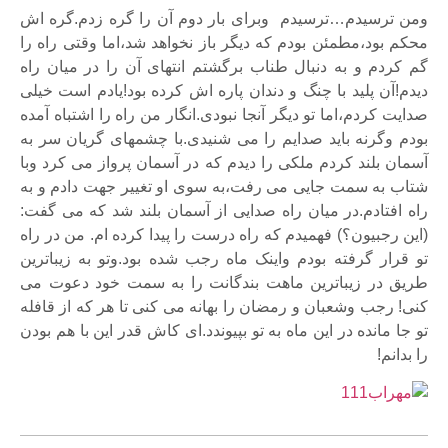
ومن ترسیدم…ترسیدم وبرای بار دوم آن را گره زدم.گره اش
محکم بود،مطمئن بودم که دیگر باز نخواهد شد،اما وقتی راه را
گم کردم و به دنبال طناب برگشتم انتهای آن را در میان راه
دیدم!آن پلید با چنگ و دندان پاره اش کرده بود!یادم است خیلی
صدایت کردم،اما تو دیگر آنجا نبودی.انگار من راه را اشتباه آمده
بودم وگرنه باید صدایم را می شنیدی.با چشمهای گریان سر به
آسمان بلند کردم ملکی را دیدم که در آسمان پرواز می کرد وبا
شتاب به سمت جایی می رفت،به سوی او تغییر جهت دادم و به
راه افتادم.در میان راه صدایی از آسمان بلند شد که می گفت:
(این رجبیون؟) فهمیدم که راه درست را پیدا کرده ام. من در راه
تو قرار گرفته بودم واینک ماه رجب شده بود.وتو به زیباترین
طریق در زیباترین ماهت بندگانت را به سمت خود دعوت می
کنی! رجب وشعبان و رمضان را بهانه می کنی تا هر که از قافله
تو جا مانده در این ماه به تو بپیوندد.ای کاش قدر این با هم بودن
را بدانم!