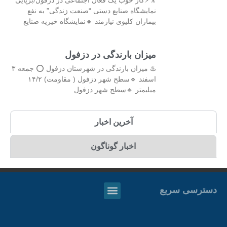
نمایشگاه صنایع دستی “صنعت زندگی” به نفع
بیماران کلیوی نیازمند 🔸نمایشگاه خیریه صنایع
میزان بارندگی در دزفول
♨️ میزان بارندگی در شهرستان دزفول ⭕️ جمعه ۳
اسفند 🔹سطح شهر دزفول ( مقاومت) ۱۴/۲
میلیمتر 🔸سطح شهر دزفول
آخرین اخبار
اخبار گوناگون
دسترسی سریع