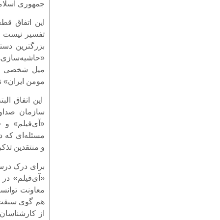
جمهوری اسلام
این اتفاق قطع
تفسیر نیست و
بزرگترین دست
«حاشیه‌سازی‌ه
میل شخصی به 
مومن ایران» ن
این اتفاق الب
سازمان صداو
«آی‌فیلم» و 
مسئله‌ای که د
و منتقدین تذکر
برای درک درست
«آی‌فیلم» در 
معاونت توانس
هم گوی سبقت ر
از کارشناسان 