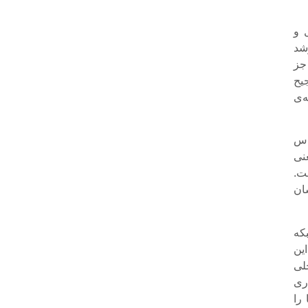
 و
شد
جز
یح
‌ی
اس
نی
ت.
ان
که
ین
لی
ری
را