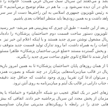
شد و مي‌گفتند اين سريال سبک سريال غربي هست؛ خانواده را ناب
ده‌اي در آن ديده نمي‌شود و… ما هم در مقام توضيح برمي‌آمديم.» کام
رئیس تلویزیون جمهوری اسلامی به این راحتی‌‌ها دست از سر سری
هد داشت و به همین زودی‌ها باید منتظر اتفاقات بعدی باشیم.
بعد از این جلسه – طبق آن چیزی که پیش‌بینی هم می‌شد- خبر رسید 
تلویزیون دستور ساخت قسمت دوم «ساختمان پزشکان» را داده‌اند
ال مشغول نوشتن سری جدید هستند و با اینکه اعلام این خبر نیز م
اضات را به همراه داشت، اما روند تدارک تولید قسمت جدید متوقف ن
ولید و پخش گسترده مستند «ضلع غربی ساختمان پزشکان» ظاهرا مسئول
اچار شدند تا اطلاع ثانوی جلوی ساخت سری جدید را بگیرند.
ما از همان روزهای پایان «ساختمان پزشکان» تا به همین امروز بازپ
ل در قالب میان‌برنامه‌هایی پرتکرار در چند شبکه و بصورت همزم
می‌توان ادعا کرد تقریبا روزی وجود نداشت که حداقل چند دقیقه 
اب دارابی در قالب یک آیتم و میان‌برنامه به روی آنتن نرود.
وزهای اخیر در یک اتفاق عجیب دو شبکه «آی‌فیلم» و «تماشا» با پ
مزمان از پخش مجدد این سریال پرحاشیه خبر دادند. اتفاقی که بیش 
هایی جدی را در رابطه با رویکردهای مدیریتی سازمان صداوسیم