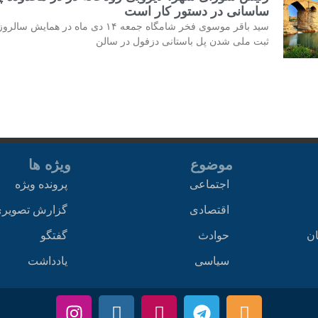
ساسانی در دستور کار است
سید باقر موسوی فخر شامگاه جمعه ۱۴ دی ماه در همایش سالرو
ثبت ملی شدن پل باستانی دزفول در سالن
موضوع
ویژه ها
اجتماعی
پرونده ویژه
اقتصادی
گزارش تصویر
ان
حوادث
گفتگو
سیاسی
یادداشت