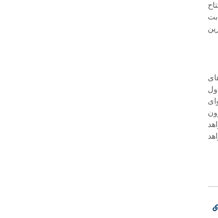
اح
بت
ین
ای
ول
ای
ون
هد
اهد