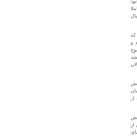
ود
لا
ال
که
 و
وج
شد
ان
خش
ان
از
خش
از
ای