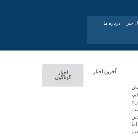
ل خبر
درباره ما
آخرین اخبار
اخبار
گوناگون
ان
م،
ن»
اسب
ين
ما
عث