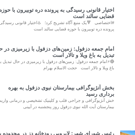
اختیار قانونی رسیدگی به پرونده دره توبیرون با حوزه
قضایی سالند است
ختصاصی 🔻یک منبع آگاه تشریح کرد؛ ♨️اختیار قانونی رسیدگی به
پرونده دره توبیرون با حوزه قضایی سالند است
ام جمعه دزفول: زمین‌های دزفول با زیرمیزی در حال
تبدیل به باغ ویلا و تالار است
⚡امام جمعه دزفول: زمین‌های دزفول با زیرمیزی در حال تبدیل به
باغ ویلا و تالار است حجت الاسلام بهرام
بخش آنژیوگرافی بیمارستان نبوی دزفول به بهره
برداری رسید
ش آنژیوگرافی و جراحی قلب و کلینیک تشخیصی و درمانی واریس
بیمارستان آیت الله نبوی دزفول روز پنجشنبه در آیینی
ئیس شورای شهر: لایروبی رودخانه دز در محدوده پل