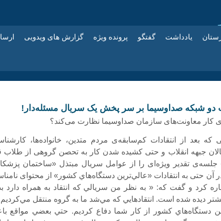
زستان
یادداشت
گفتگو
پرونده ویژه
گزارش های ویدویی
ارسا
دو شبکه صداوسیما بر سر پخش یک سریال مسئله‌دار!
ی کار معاونت‌های سازمان صداوسیما نظارت می‌کند؟
 که بعد از انتقادات کم‌سابقه‌ی مردم متدین، خانواده‌ها، کارشناس
لان جبهه انقلاب و حتی کشیده شدن کار به تحصن گروهی از طلاب ق
جلسه‌ی تقدیر ویژه‌ای را از عوامل سریال مبتذل «ساختمان پزشکا
در آن حتی به انتقادات «عالي‌ترين دستگاه‌هاي کشور» از محتوای نامن
ره کرد و گفت که: « به نظر من سريالي که انتقاد به همراه دارد بد
تر ديده شده است. انتقادهايي که مي‌شد ما به گروه منتقل مي‌کرديم ا
ين دستگاه‌هاي کشور از کار شما دفاع کرديم. حتي بعضي مواقع با