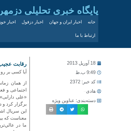
پایگاه خبری تحلیلی دزمهر
خانه
اخبار ایران و جهان
اخبار دزفول
اخبار خو
ارتباط با ما
18 آوریل 2013
رقابت عجیب 
آیا کسی بر رو
9:49 ب.ظ
کد خبر: 2372
از همان زمانی
اجتماعی و فعا
هادی
«علی دارابی» 
دسته‌بندی:
عناوین ویژه
برگزار کرد و 
این سریال اشا
معناست که بيش
ما در عالي‌تر