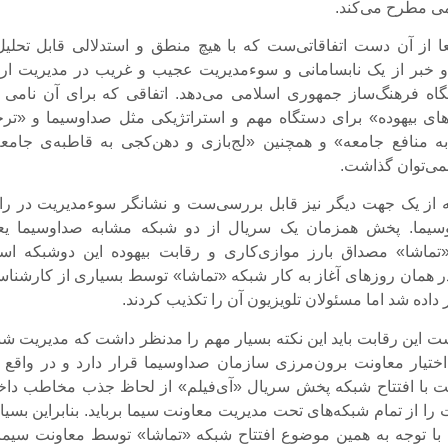
ی مطرح می‌کند.
ا از آن دست اتفاقاتی‌ست که با هیچ منطق و استدلالی قابل تحلیل
 خبر از یک نابسامانی و سوءمدیریت عجیب و غریب در مدیریت ار
گاه فرهنگ‌ساز جمهوری اسلامی می‌دهد. اتفاقی که برای آن نامی 
ای بیهوده» برای دستگاه مهم و استراتژیکی مثل صداوسیما و «ترج
منافع جامعه» و همچنین «لج‌بازی و دهن‌کجی به قاطبه‌ی جامعه
می‌توان گذاشت.
ته از یک جهت دیگر نیز قابل بررسی‌ست و نشانگر سوءمدیریت در ر
سیما. پخش همزمان یک سریال از دو شبکه مشابه صداوسیما یع
«تماشا» مصداق بارز موازی‌کاری و رقابت بیهوده این دوشبکه اس
ر همان روزهای آغاز به کار شبکه «تماشا» توسط بسیاری از کارشناس
 داده شد اما مسئولان تلویزیون آن را تکذیب کردند.
 این رقابت باید این نکته بسیار مهم را مدنظر داشت که مدیریت شب
اختیار معاونت برون‌مرزی سازمان صداوسیما قرار دارد و در واقع ا
ت با افتتاح شبکه پخش سریال «آی‌فیلم» از لحاظ جذب مخاطب داخ
ا از تمام شبکه‌های تحت مدیریت معاونت سیما برباید. بنابراین بسیا
با توجه به همین موضوع افتتاح شبکه «تماشا» توسط معاونت سیما 