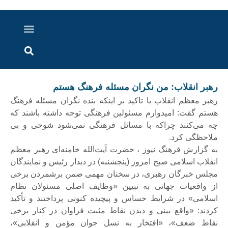
درباره ما
ارسال خبر
ارتباط با ما
پرونده ویژه
اخبار ایران و جهان
اخبار دزفول
گزارش های ویدویی
اخبار خوزستان
رهبر انقلاب: من نگران مسئله فرهنگ هستم
رهبر معظم انقلاب با تاکید بر اینکه بنده نگران مسئله فرهنگ
هستم گفت: امیدوارم مسئولین فرهنگی توجه داشته باشند که
چه می‌کنند چراکه با مسائل فرهنگی نمی‌شود شوخی و بی
ملاحظگی کرد.
به گزارش فرهنگ نیوز ، حضرت آیت‌الله خامنه‌ای رهبر معظم
انقلاب اسلامی صبح امروز (پنجشنبه) در دیدار رئیس و نمایندگان
مجلس خبرگان رهبری، در سخنان مهمی ضمن برشمردن برخی
از واقعیات جهانی به تبیین «وظایف اصلی مسئولان نظام
اسلامی» در شرایط حساس و پیچیده کنونی پرداختند و تأکید
کردند: «واقع بینی و دیدن نقاط مثبت فراوان در کنار برخی
نقاط ضعف»، «افتخار به نسل جوان مؤمن و انقلابی»،