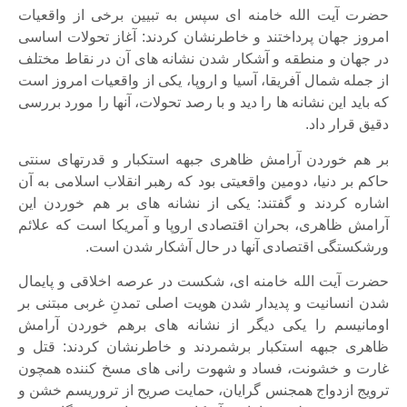
حضرت آیت الله خامنه ای سپس به تبیین برخی از واقعیات
امروز جهان پرداختند و خاطرنشان کردند: آغاز تحولات اساسی
در جهان و منطقه و آشکار شدن نشانه های آن در نقاط مختلف
از جمله شمال آفریقا، آسیا و اروپا، یکی از واقعیات امروز است
که باید این نشانه ها را دید و با رصد تحولات، آنها را مورد بررسی
دقیق قرار داد.
بر هم خوردن آرامش ظاهری جبهه استکبار و قدرتهای سنتی
حاکم بر دنیا، دومین واقعیتی بود که رهبر انقلاب اسلامی به آن
اشاره کردند و گفتند: یکی از نشانه های بر هم خوردن این
آرامش ظاهری، بحران اقتصادی اروپا و آمریکا است که علائم
ورشکستگی اقتصادی آنها در حال آشکار شدن است.
حضرت آیت الله خامنه ای، شکست در عرصه اخلاقی و پایمال
شدن انسانیت و پدیدار شدن هویت اصلی تمدنِ غربی مبتنی بر
اومانیسم را یکی دیگر از نشانه های برهم خوردن آرامش
ظاهری جبهه استکبار برشمردند و خاطرنشان کردند: قتل و
غارت و خشونت، فساد و شهوت رانی های مسخ کننده همچون
ترویج ازدواج همجنس گرایان، حمایت صریح از تروریسم خشن و