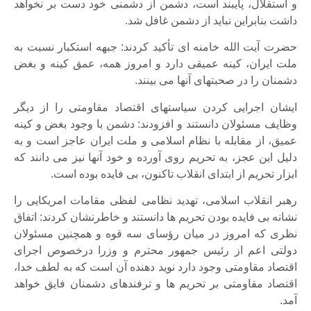
و استقلال، پایبند است، دشمن از دشمنی خود دست بر نخواهد
داشت بنابراین نباید از دشمن غافل شد.
حضرت آیت الله خامنه ای تأکید کردند: جبهه استکبار نسبت به
ملت ایران، کینه عمیقی دارد و امروز همه، عمق کینه و بغض
دشمنان را در صحبتهای آنها می بینند.
ایشان اجرایی کردن سیاستهای اقتصاد مقاومتی را از دیگر
وظایف مسئولان دانستند و افزودند: دشمن با وجود بغض و کینه
عمیق، از مقابله با نظام اسلامی و ملت ایران عاجز است و به
دلیل این عجز، به تحریم روی آورده و خود آنها نیز می دانند که
ابزار تحریم از ابتدای انقلاب تاکنون، بی فایده بوده است.
رهبر انقلاب اسلامی، تهدید نظامی لفظی مقامات امریکایی را
نشانه بی فایده بودن تحریم ها دانستند و خاطرنشان کردند: اتفاق
نظری که امروز در میان رؤسای سه قوه و همچنین مسئولان
دولتی اعم از رئیس جمهور محترم و وزرا درخصوص اجرای
اقتصاد مقاومتی وجود دارد نوید دهنده آن است که به لطف خدا،
اقتصاد مقاومتی بر تحریم ها و ترفندهای دشمنان فایق خواهد
آمد.