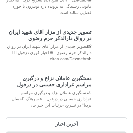
#اختصاصی 🔻یک منبع آگاه تشریح کرد؛ ♨️اختیار
قانونی رسیدگی به پرونده دره توبیرون با حوزه
قضایی سالند است
تصویر جدیدی از مزار آقای شهید ایران
در رواق دارالذکر حرم رضوی
📸تصویر جدیدی از مزار آقای شهید ایران در رواق
دارالذکر حرم رضوی 🌐 اخبار فوری دزفول 👇🏻
eitaa.com/Dezmehrab
دستگیری عاملان نزاع و درگیری
مراسم عزاداری حسینی در دزفول
♨️دستگیری عاملان نزاع و درگیری مراسم
عزاداری حسینی در دزفول 🔹سرهنگ “احسان
بردیا” در تشریح جزئیات این خبر بیان
آخرین اخبار