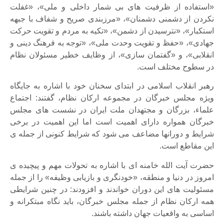
«استفاده از ظرفیت های بی شمار داخلی و ملی»، «غفلت
نکردن از دشمنی دشمنان»، «مرزبندی صریح و شفاف با جبهه
استکبار»، «نترسیدن از دشمن»، «تکیه به مردم و تقویت حرکت
جهادی»، «حفظ و تقویت وحدت ملی»، «توجه به فرهنگ دینی و
انقلابی»، و «گفتمان سازی»، از وظایف خطیر مسئولان نظام
در سطوح مختلف است.
رهبر انقلاب اسلامی در ابتدای سخنان خود با اشاره به جایگاه
ویژه مجلس خبرگان در مجموعه ارکان نظام، گفتند: اجتماع
علماء، بزرگان و مجتهدان ملت ایران در نشست های مجلس
خبرگان همواره دارای اهمیت است اما این اهمیت در برخی
شرایط و دورانها مضاعف می شود که شرایط کنونی از جمله ی
این مقاطع است.
حضرت آیت الله خامنه ای با اشاره به تحولات مهم و پیچیده ی
امروز در دنیا و منطقه، «خودنگری و بازیابی وظیفه» را از جمله
مسئولیت های این دوران خواندند و افزودند: در چنین شرایطی
همه ارکان نظام از جمله مجلس خبرگان، باید نگاه مبتکرانه و
اساسی به واقعیات جهان داشته باشند.