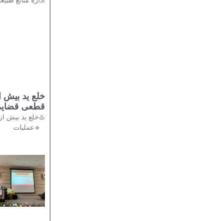
اداره منابع طبیع
قطعی قضایی
🔹عملیات