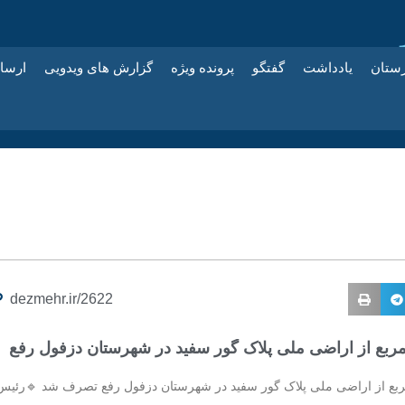
زستان
یادداشت
گفتگو
پرونده ویژه
گزارش های ویدویی
ارسا
dezmehr.ir/2622
ترمربع از اراضی ملی پلاک گور سفید در شهرستان دزفول رفع
مترمربع از اراضی ملی پلاک گور سفید در شهرستان دزفول رفع تصرف شد 🔹رئیس