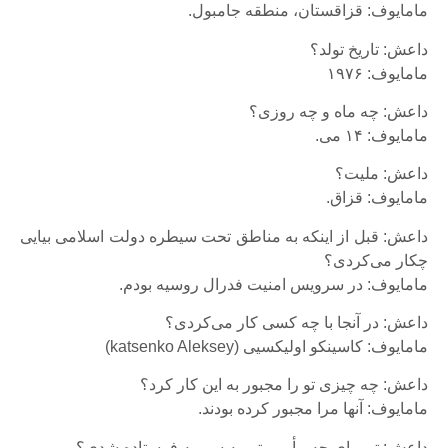
مامایوف: قزاقستان، منطقه جامبول.
داعش: تاریخ تولد؟
مامایوف: ۱۹۷۶
داعش: چه ماه و چه روزی؟
مامایوف: ۱۴ می.
داعش: ملیت؟
مامایوف: قزاق.
داعش: قبل از اینکه به مناطق تحت سیطره دولت اسلامی بیایی
چکار می‌کردی؟
مامایوف: در سرویس امنیت فدرال روسیه بودم.
داعش: در آنجا با چه کسی کار می‌کردی؟
مامایوف: کاسینکو اولیکسیی (katsenko Aleksey)
داعش: چه چیزی تو را مجبور به این کار کرد؟
مامایوف: آنها مرا مجبور کرده بودند.
داعش: تو برای چه مأموریتی به سوریه فرستاده شدی؟