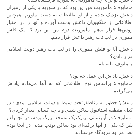
مامایوف: مأموریت من این بود که در سوریه با یکی از رهبران
داعش نزدیک شده و از او اطلاعات به دست بیاورم. همچنین
اطلاعاتی از جنگجویان داعش بدست آورده و آنها را در اختیار
روس‌ها قرار بدهم. مأموریت دوم من این بود که یک فلش
مموری در لپ تاپ رهبر داعش قرار دهم.
داعش: آیا تو فلش مموری را در لپ تاپ رهبر دولت اسلامی
قرار دادی؟
مامایوف: بله، بله.
داعش: پاداش این عمل چه بود؟
مامایوف: براساس نوع اطلاعاتی که به آنها می‌دادم پاداش
می‌گرفتم.
داعش: چطور به مناطق تحت سیطره دولت اسلامی آمدی؟ در
کدام منطقه استانبول ساکن شدی و با چه کسانی دیدار کردی؟
مامایوف: در آپارتمانی نزدیک یک مسجد بزرگ بودم، در آنجا با دو
نفر که یکی از آنها ترکیه‌ای بود ساکن بودم. مدتی در آنجا بودم
بعدا مرا به فرودگاه فرستادند.