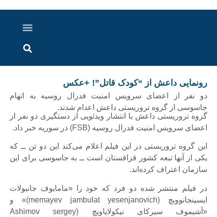
درباره ما
ارسال خبر
ارتباط با ما
پرونده ویژه
اخبار ایران و جهان
اخبار دزفول
گزارش های ویدویی
اخبار خوزستان
رونمایی داعش از “کودک قاتل”! +عکس
دو نفر از اعضای سرویس امنیت فدرال روسیه به اتهام
جاسوسی از گروه تروریستی داعش اعدام شدند.
گروه تروریستی داعش با انتشار ویدئویی از دستگیری دو نفر از
اعضای سرویس امنیت فدرال روسیه (FSB) در سوریه خبر داد.
این گروه تروریستی در این فیلم اعلام می‌کند این دو تن ــ که
یکی از آنها تبعه کشور قزاقستان است ــ به جاسوسی برای این
سازمان اعتراف کرده‌اند.
در فیلم منتشر شده دو فرد که خود را «مامایوف جانبولات
ایسینجانوویچ (memayev jambulat yesenjanovich)» و
«آشیموف سیرکای نیکولایاویچ (Ashimov sergey