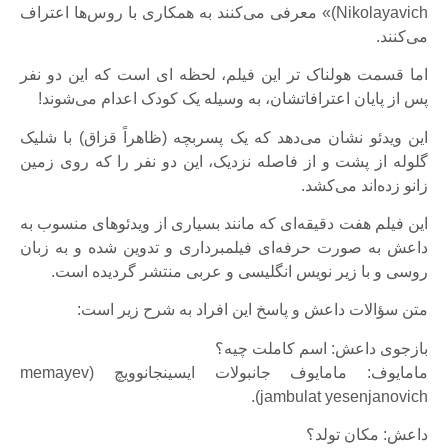
Nikolayavich)» معرفی می‌کنند به همکاری با روس‌ها اعتراف
می‌کنند.
اما قسمت هولناک تر این فیلم، لحظه ای است که این دو نفر
پس از پایان اعترافاتشان، به وسیله یک کودک اعدام می‌شوند!
این ویدئو نشان می‌دهد که یک پسربچه (ظاهراً قزاق) با شلیک
گلوله از پشت و از فاصله نزدیک، این دو نفر را که روی زمین
زانو زده‌اند می‌کشد.
این فیلم هفت دقیقه‌ای که مانند بسیاری از ویدئوهای منسوب به
داعش به صورت حرفه‌ای فیلمبرداری و تدوین شده و به زبان
روسی و با زیر نویس انگلیسی و عربی منتشر گردیده است.
متن سؤالات داعش و پاسخ این افراد به شرح زیر است:
بازجوی داعش: اسم کاملت چیه؟
مامایوف: مامایوف جانبولات ایسینجانوویچ (memayev
jambulat yesenjanovich).
داعش: مکان تولد؟