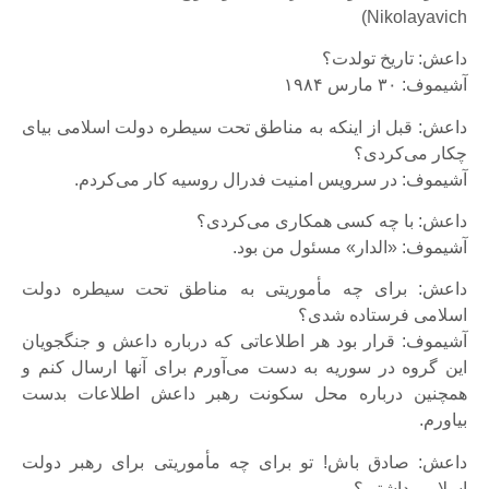
Nikolayavich)
داعش: تاریخ تولدت؟
آشیموف: ۳۰ مارس ۱۹۸۴
داعش: قبل از اینکه به مناطق تحت سیطره دولت اسلامی بیای
چکار می‌کردی؟
آشیموف: در سرویس امنیت فدرال روسیه کار می‌کردم.
داعش: با چه کسی همکاری می‌کردی؟
آشیموف: «الدار» مسئول من بود.
داعش: برای چه مأموریتی به مناطق تحت سیطره دولت
اسلامی فرستاده شدی؟
آشیموف: قرار بود هر اطلاعاتی که درباره داعش و جنگجویان
این گروه در سوریه به دست می‌آورم برای آنها ارسال کنم و
همچنین درباره محل سکونت رهبر داعش اطلاعات بدست
بیاورم.
داعش: صادق باش! تو برای چه مأموریتی برای رهبر دولت
اسلامی داشتی؟