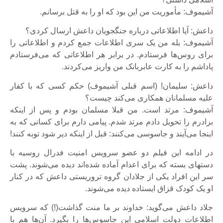
آشیموف: مأموریت من این بود که او را به قتل برسانم.
داعش: آیا اطلاعاتی درباره جنگجویان داعش ارسال کردی؟
آشیموف: بله من یک سری اطلاعات جمع کردم و اطلاعاتی را
برای روس‌ها فرستادم. در برابر هر اطلاعاتی که می‌فرستادم
پاداشم را به کارت عابربانک من واریز می‌کردند.
داعش: سلیمان! (اسم قبلی آشیموف) حکم کسی که با کفار
علیه مسلمانان همکاری می‌کند چیست؟
آشیموف: مرتد است. من قبلا مسلمان بودم و پس از اینکه
برادرم را تحویل دادم مرتد شدم. پیامی دارم برای کسانی که به
اینجا می‌آیند و جاسوسی می‌کنند: قبل از اینکه دیر شود توبه کنند!
در ادامه این فیلم دو عضو سرویس امنیت فدرال روسیه با
دستهای بسته که برای اعدام آماده شده‌اند دیده می‌شوند. پشت
سر این افراد یکی از جلادان گروه تروریستی داعش که در کنار
او یک کودک قزاق ایستاده دیده می‌شوند.
جلاد داعش می‌گوید: خداوند بر ما منت گذاشت(!) که سرویس
اطلاعات دولت اسلامی این جاسوس‌ها را بگیرد. آن‌ها هم با