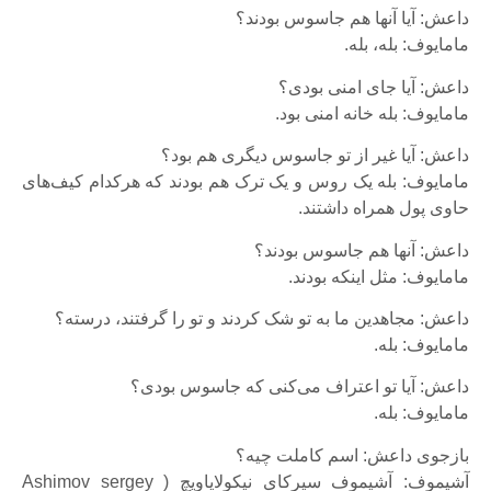
داعش: آیا آنها هم جاسوس بودند؟
مامایوف: بله، بله.
داعش: آیا جای امنی بودی؟
مامایوف: بله خانه امنی بود.
داعش: آیا غیر از تو جاسوس دیگری هم بود؟
مامایوف: بله یک روس و یک ترک هم بودند که هرکدام کیف‌های
حاوی پول همراه داشتند.
داعش: آنها هم جاسوس بودند؟
مامایوف: مثل اینکه بودند.
داعش: مجاهدین ما به تو شک کردند و تو را گرفتند، درسته؟
مامایوف: بله.
داعش: آیا تو اعتراف می‌کنی که جاسوس بودی؟
مامایوف: بله.
بازجوی داعش: اسم کاملت چیه؟
آشیموف: آشیموف سیرکای نیکولایاویچ ( Ashimov sergey