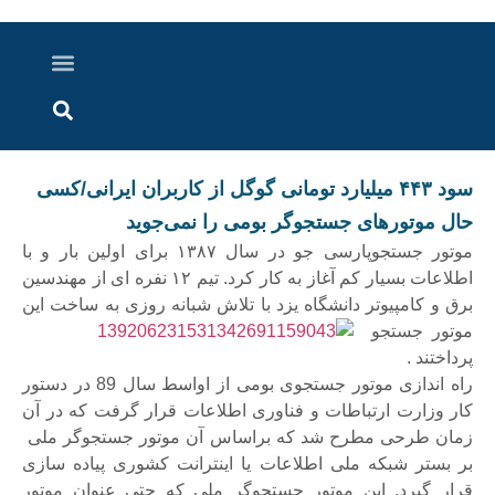
درباره ما
ارسال خبر
ارتباط با ما
پرونده ویژه
اخبار ایران و جهان
اخبار دزفول
گزارش های ویدویی
اخبار خوزستان
سود ۴۴۳ میلیارد تومانی گوگل از کاربران ایرانی/کسی
حال موتورهای جستجوگر بومی را نمی‌جوید
موتور جستجوپارسی جو در سال ۱۳۸۷ برای اولین بار و با
اطلاعات بسیار کم آغاز به کار کرد. تیم ۱۲ نفره ای از مهندسین
برق و کامپیوتر دانشگاه یزد با تلاش شبانه روزی به ساخت این
موتور جستجو
پرداختند .
راه اندازی موتور جستجوی بومی از اواسط سال 89 در دستور
کار وزارت ارتباطات و فناوری اطلاعات قرار گرفت که در آن
زمان طرحی مطرح شد که براساس آن موتور جستجوگر ملی
بر بستر شبکه ملی اطلاعات یا اینترانت کشوری پیاده سازی
قرار گیرد. این موتور جستجوگر ملی که حتی عنوان موتور