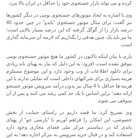
کرده و می تواند بازار جستجوی خود را حداقل در ایران بالا ببرد.
وی با اشاره به ایجاد موتورهای جستجوی بومی در دیگر کشورها
نیز گفت: برای مثال موتور جستجوی “بایدو” در چین حدود 40
درصد بازار را از گوگل گرفته که این درصد بسیار بالایی است؛
ما نیز باید یک چنین هدفی را بگذاریم که لازمه آن سرمایه گذاری
است.
یاری با بیان اینکه تاکنون در کشور ما هیچ موتور جستجوی بومی
موفق نشده است، افزود: به این دلیل که نیاز به پهنای باند زیادی
برای دانلود اطلاعات از وب وجود دارد و این موضوع مستلزم
هزینه بسیاری برای شرکتهای داخلی است که تمایلی ندارند با این
هزینه ها حداقل تا 4 سال نیز بدون درآمد سرویس موتور جستجو
ارائه دهند؛ براین اساس تا یک حد کمی رشد می کنند و پس از آن
متوقف می شوند.
وی تصریح کرد: ما قصد داریم در راستای حمایت از بخش
خصوصی، این امکان را فراهم آوریم تا “پارسی جو” از پهنای
باندی که در دیتاسنتر مرکز ملی فضای مجازی وجود دارد
استفاده کند و در قبال خرید سرویس به مرکز اجاره دهد؛ به این