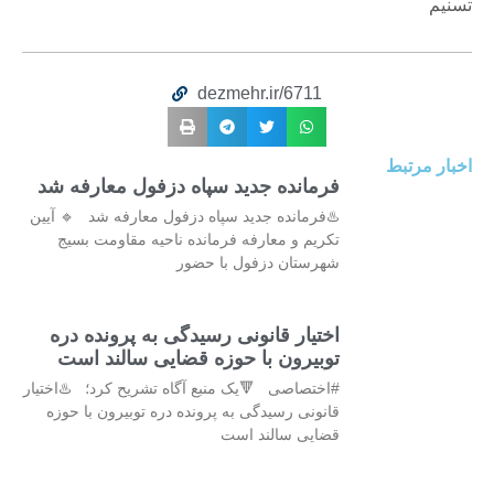
تسنیم
dezmehr.ir/6711
اخبار مرتبط
فرمانده جدید سپاه دزفول معارفه شد
♨️فرمانده جدید سپاه دزفول معارفه شد 🔹 آیین
تکریم و معارفه فرمانده ناحیه مقاومت بسیج
شهرستان دزفول با حضور
اختیار قانونی رسیدگی به پرونده دره
توبیرون با حوزه قضایی سالند است
#اختصاصی 🔻یک منبع آگاه تشریح کرد؛ ♨️اختیار
قانونی رسیدگی به پرونده دره توبیرون با حوزه
قضایی سالند است