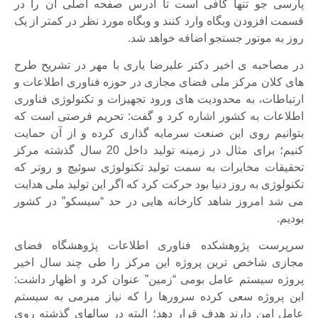
پارسی جو تنها کافی است تا آدرس صفحه اصلی آن را در
قسمت افزودن وبگاه وارد کنند و وبگاه مورد نظر در کمتر از یک
روز به موتور جستجو اضافه خواهد شد.
در مصاحبه ی اخیر دکتر علیرضا یاری با مهر در تشریح طرح
های کلان مرکز ملی فضای مجازی در حوزه فناوری اطلاعات و
ارتباطات، به محدودیت های ورود تجهیزات و تکنولوژی فناوری
اطلاعات به کشور اشاره کرد و گفت: تحریم فرصتی است که
بتوانیم روی این صنعت سرمایه گذاری کرده و از آن حمایت
کنیم؛ برای مثال در زمینه تولید داخل 20 سال گذشته مرکز
تحقیقات مخابرات به سمت تولید تکنولوژی سوئیچ و روتر که
تکنولوژی به روز دنیا بود حرکت کرد که اگر این تولید ملی هدایت
می شد امروز شاهد کارخانه هایی در حد “سیسکو” در کشور
بودیم.
سرپرست پژوهشکده فناوری اطلاعات پژوهشگاه فضای
مجازی شاخص ترین پروژه این مرکز را طی چند سال اخیر
پروژه سیستم عامل بومی “زمین” عنوان کرد و اظهار داشت:
این پروژه سعی کرده سرورها را که نیاز مبرمی به سیستم
عامل امن دارند هدف قرار دهد؛ البته در سالهای گذشته روی