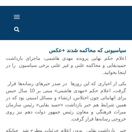
درباره ما
ارسال خبر
ارتباط با ما
پرونده ویژه
اخبار ایران و جهان
اخبار دزفول
گزارش های ویدویی
اخبار خوزستان
سیاسیونی که محاکمه شدند +عکس
اعلام حکم نهایی پرونده مهدی هاشمی، ماجرای بازداشت
حمیدبقایی و محاکمه علنی و غیر علنی برخی سیاسیون را در
اینجا بخوانید.
یکی از اخباری که این روزها در صدر خبرهای رسانه‌ها قرار
گرفت، اعلام حکم «مهدی هاشمی» مبنی بر 10 سال حبس
برای اتهاماتی چون اختلاس، ارتشاء و مسائل امنیتی بود که در
همین شرایط هم خبر بازداشت «حمید بقایی» رئیس سازمان
میراث فرهنگی و معاون رئیس جمهور دولت دهم نیز روی
خروجی رسانه‌ها قرار گرفت.
خبر بازداشت بقایی بدون اعلام جزئیات مطرح شد چنانکه