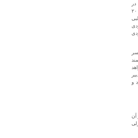
در
، که روزنامه تلگراف انگلیس در ۲۷ ژانویه ۲۰۰۹
بی
دی
ودی
سر
ند
هد
یر
 و
آن
لی