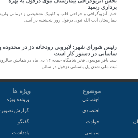
بخش آنژیوگرافی بیمارستان نبوی دزفول به بهره
برداری رسید
خش آنژیوگرافی و جراحی قلب و کلینیک تشخیصی و درمانی واری
بیمارستان آیت الله نبوی دزفول روز پنجشنبه در آیینی
رئیس شورای شهر: لایروبی رودخانه دز در محدوده پ
ساسانی در دستور کار است
سید باقر موسوی فخر شامگاه جمعه ۱۴ دی ماه در همایش سالرو
ثبت ملی شدن پل باستانی دزفول در سالن
موضوع
ویژه ها
اجتماعی
پرونده ویژه
اقتصادی
گزارش تصویر
ان
حوادث
گفتگو
سیاسی
یادداشت