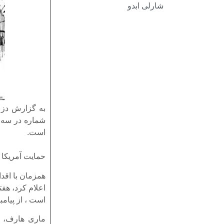
شارلی ابدو
به گزارش دز م
شماره در سه م
است.
حمایت آمریکا و
همزمان با اقدا
اعلام کرد، هفت
است ، از پیامب
ماری هارف، س