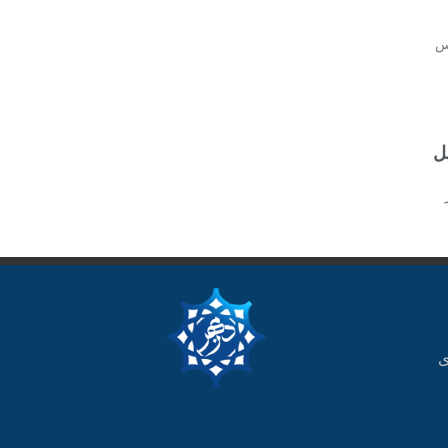
س
ل
ز
ی