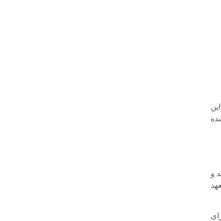
ین
ده
د و
عهد
ای