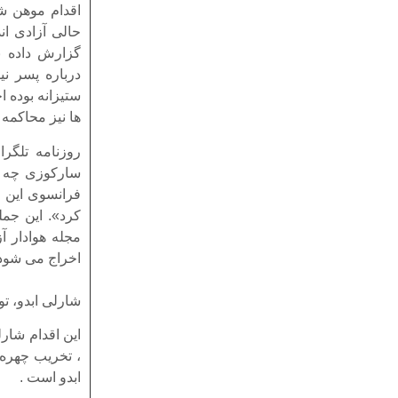
اقدام موهن شا
گزارش داده ب
درباره پسر ن
ستیزانه بوده ا
ها نیز محاکمه
روزنامه تلگر
سارکوزی چه بو
فرانسوی این ک
کرد». این جمل
مجله هوادار آ
اخراج می شود 
شارلی ابدو، ت
این اقدام شار
، تخریب چهره 
ابدو است .