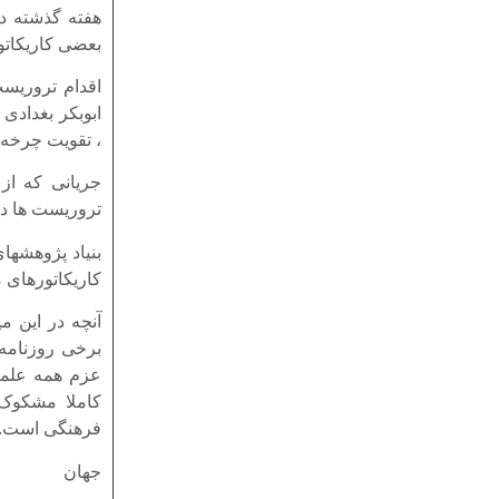
بعضی کاریکاتو
اقدام تروریست
ابوبکر بغدادی
، تقویت چرخه
جریانی که از
تروریست ها در
بنیاد پژوهشها
کاریکاتورهای
آنچه در این 
برخی روزنامه 
عزم همه علما 
کاملا مشکوک 
فرهنگی است.
جهان