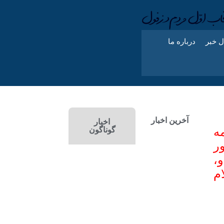
ل خبر
درباره ما
آخرین اخبار
اخبار
ه
گوناگون
ر
و،
م