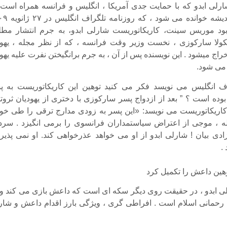
رلی ابدو که با حمایت جدی آمریکا ، انگلیس و فرانسه همراه است 
حالی آزادی اندیشه خوانده می شود 
ود موریس سینت، کاریکاتوریست شارلی ابدو، به جرم انتشار مطل
یکولا سارکوزی ، نخست وزیر وقت فرانسه ، که از نظر مجله ، یهو
خراج میشود . این نویسنده پس از آن ، به جرم برانگیختن نفرت علیه یه
 می شود.
اف انگلیس می نویسد فکر می کنید توهین این کاریکاتوریست به پ
ده است ؟ ” بعد از ازدواج پسر سارکوزی با دختری از یهودیان ثروتم
اریکاتوریست می نویسد: «این پسر به زودی مدارج ترقی را طی خوا
ه ، موجی از اعتراض سیاستمداران فرانسوی را برمی انگیزد . سردب
زادی بیان ! شارلی ابدو از او می خواهد عذرخواهی کند. او نمی پذیرد
.
وهین داعش را تکمیل کرد
لی ابدو ، در حقیقت روی دیگر سکه ای است که داعش بازی می کند و 
رحمانی اسلام است . افراطی گری ، ویژگی بارز اقدام داعش و شار