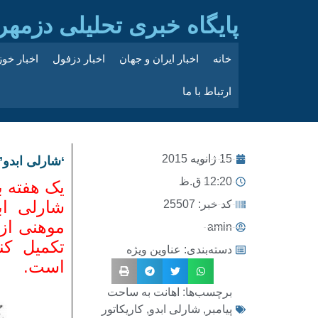
پایگاه خبری تحلیلی دزمهر
خانه
اخبار ایران و جهان
اخبار دزفول
اخبار خو
ارتباط با ما
15 ژانویه 2015
‘شارلی ابدو’
12:20 ق.ظ
یک هفته ب
شارلی اب
کد خبر: 25507
موهنی از 
amin
تکمیل کن
دسته‌بندی:
عناوین ویژه
است.
برچسب‌ها:
اهانت به ساحت
پیامبر
,
شارلی ابدو
,
کاریکاتور