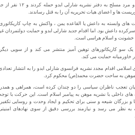
هفته گذشته دو مرد مسلح به دفتر نشریه شارلی ابدو حمله کردن
ریست ها و اعضای هیات تحریریه آن را به قتل رساندند.
 های وابسته به داعش یا القاعده یمن ، واکنش به چاپ کاریکاتوری 
 سرکرده داعش بود. اما اقدام جدید شارلی ابدو و حمایت دولتمردان غر
 خشونت و اسلام هراسی است.
 یک سو کاریکاتورهای توهین آمیز منتشر می کند و از سویی دیگر 
 خاورمیانه حمایت می کند.
ی اسلامی اقدام مجدد نشریه فرانسوی شارلی ابدو را به انتشار تعدادی
 موهن به ساحت حضرت محمد(ص) محکوم کرد.
میان تعجب ناظران سیاسی را دو چندان کرده است، همراهی و همدر
های داخلی با نشریه موهن به پیامبر اسلام است. این حرکت با توجه 
و بزرگان شیعه و سنی برای تحکیم و ایجاد وحدت و روسایی تکفیریه
به نظر می رسد و نیازمند بررسی دقیق از سوی نهادهای امنیتی