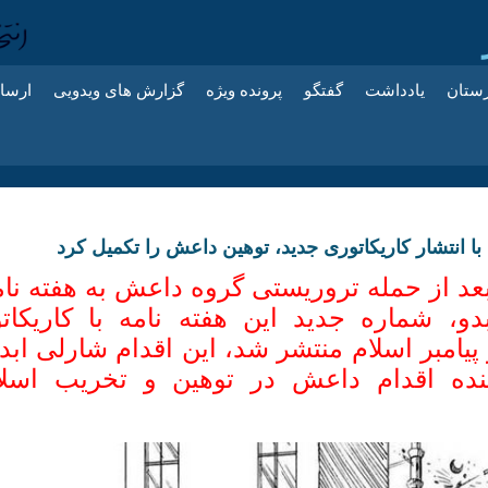
زستان
یادداشت
گفتگو
پرونده ویژه
گزارش های ویدویی
ارسا
 با انتشار کاریکاتوری جدید، توهین داعش را تکمیل کرد
عد از حمله تروریستی گروه داعش به هفته نام
دو، شماره جدید این هفته نامه با کاریکاتو
پیامبر اسلام منتشر شد، این اقدام شارلی ابد
نده اقدام داعش در توهین و تخریب اسلا