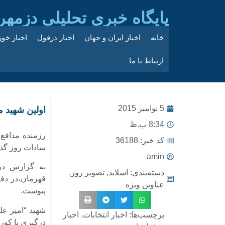
پایگاه خبری تحلیلی دزمهر
خانه
اخبار ایران و جهان
اخبار دزفول
اخبار خو
ارتباط با ما
5 نوامبر 2015
اولین شهید 
8:34 ب.ظ
رزمنده مدافع
کد خبر: 36188
سادات روز گذش
amin
به گزارش دزم
دسته‌بندی:
اسلاید
,
تصویر روز
,
قهرمان،در دفا
عناوین ویژه
پیوست.
شهید “امیر عل
برچسب‌ها:
اخبار انتخابات
,
اخبار
درگیری با کور