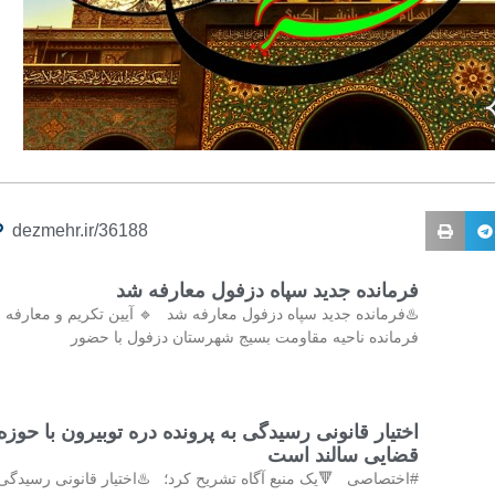
dezmehr.ir/36188
فرمانده جدید سپاه دزفول معارفه شد
♨️فرمانده جدید سپاه دزفول معارفه شد 🔹 آیین تکریم و معارفه
فرمانده ناحیه مقاومت بسیج شهرستان دزفول با حضور
اختیار قانونی رسیدگی به پرونده دره توبیرون با حوزه
قضایی سالند است
#اختصاصی 🔻یک منبع آگاه تشریح کرد؛ ♨️اختیار قانونی رسیدگی 