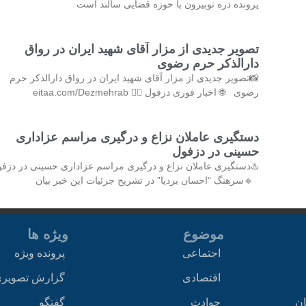
پرونده دره توبیرون با حوزه قضایی سالند است
تصویر جدیدی از مزار آقای شهید ایران در رواق
دارالذکر حرم رضوی
📸تصویر جدیدی از مزار آقای شهید ایران در رواق دارالذکر حرم
رضوی 🌐 اخبار فوری دزفول 👇🏻 eitaa.com/Dezmehrab
دستگیری عاملان نزاع و درگیری مراسم عزاداری
حسینی در دزفول
♨️دستگیری عاملان نزاع و درگیری مراسم عزاداری حسینی در دزف
🔹سرهنگ “احسان بردیا” در تشریح جزئیات این خبر بیان
موضوع
ویژه ها
اجتماعی
پرونده ویژه
اقتصادی
گزارش تصویر
ان
حوادث
گفتگو