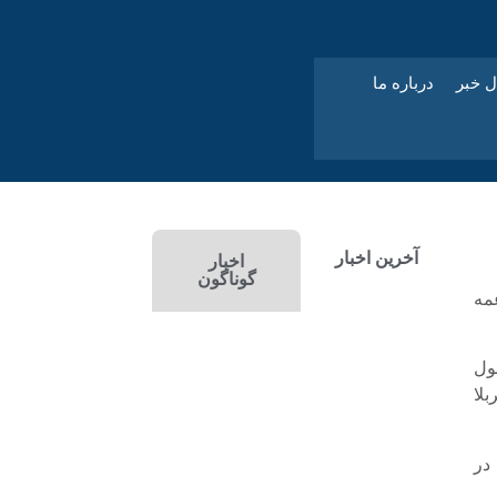
ل خبر
درباره ما
آخرین اخبار
اخبار
گوناگون
مه
ول
لا
در