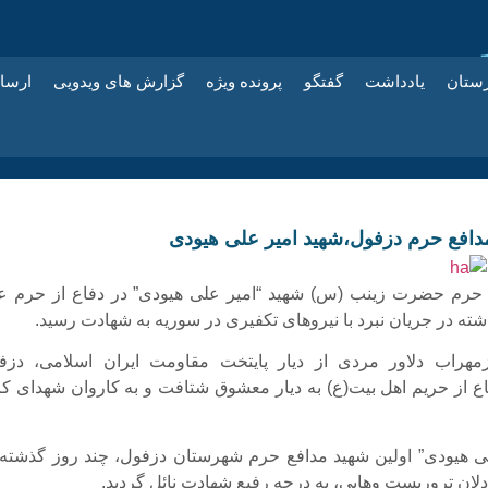
زستان
یادداشت
گفتگو
پرونده ویژه
گزارش های ویدویی
ارسا
مدافع حرم دزفول،شهید امیر علی هیودی
 حرم حضرت زینب (س) شهید “امیر علی هیودی” در دفاع از حرم ع
ته در جریان نبرد با نیروهای تکفیری در سوریه به شهادت رسید.
هراب دلاور مردی از دیار پایتخت مقاومت ایران اسلامی، دزف
ع از حریم اهل بیت(ع) به دیار معشوق شتافت و به کاروان شهدای کرب
ی هیودی” اولین شهید مدافع حرم شهرستان دزفول، چند روز گذشته 
دلان تروریست وهابی، به درجه رفیع شهادت نائل گردید.