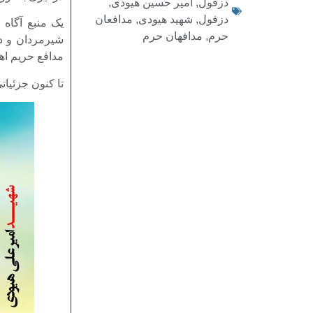
دزفول
,
امیر حسین هیودی
,
دزفول
,
شهید هیودی
,
مدافعان
یک منبع آگاه 
حرم
,
مدافهان حرم
شیرمردان و دل
مدافع حریم اه
تا کنون جزئیا