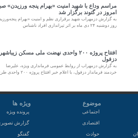
مراسم وداع با شهید امنیت «بهرام پنجه ورزیدن» صب
امروز در گتوند برگزار شد
به گزارش دزمهراب شهید برقراری نظم و امنیت «بهرام پنجه‌ورزی
روز دوشنبه ۲۴ دی ماه بر اثر تیراندازی افراد ناشناس
افتتاح پروژه ۲۰۰ واحدی نهضت ملی مسکن زیباشهر
دزفول
به گزارش دزمهراب از روابط عمومی فرمانداری ویژه، علیرضا
خردمند فرماندار دزفول، با اعلام خبر افتتاح پروژه ۲۰۰ واحدی طرح
موضوع
ویژه ها
اجتماعی
پرونده ویژه
اقتصادی
گزارش تصویر
ان
حوادث
گفتگو