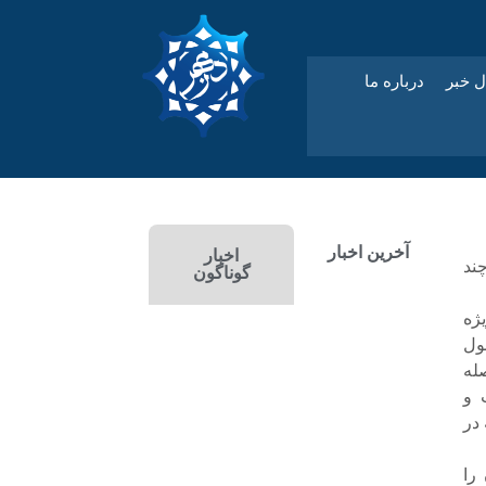
ل خبر
درباره ما
آخرین اخبار
اخبار
ند
گوناگون
ژه
ول
له
 و
در
را