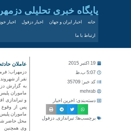
پایگاه خبری تحلیلی دزمهر
خانه
اخبار ایران و جهان
اخبار دزفول
اخبار خو
ارتباط با ما
19 اکتبر 2015
عاملان حادثه
دزمهراب: فرما
5:07 ب.ظ
نفر از شهروند
کد خبر: 35709
به گزارش دزم
mehrab
ماموران پلیس 
و تیراندازی ا
دسته‌بندی:
اخرین اخبار
پس از وقوع 
ماموران پلیس 
برچسب‌ها:
تیراندازی
,
دزفول
محل حاضر شده 
وی همچنین با