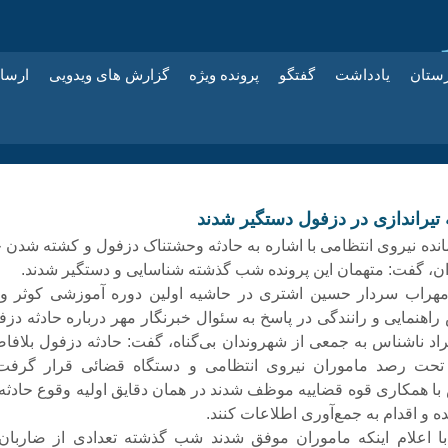
زستان
یادداشت
گفتگو
پرونده ویژه
گزارش های ویدویی
ارسا
 تیراندازی در دزفول دستگیر شدند
نده نیروی انتظامی با اشاره به حادثه وحشتناک دزفول و کشته شدن چ
ان، گفت: متهمان این پرونده شب گذشته شناسایی و دستگیر شدند.
هراب سردار حسین اشتری در حاشیه اولین دوره آموزشی کوثر وی
راهنمایی و رانندگی در پاسخ به سئوال خبرنگار مهر درباره حادثه دزف
فراد ناشناس به جمعی از شهروندان بی‌گناه، گفت: حادثه دزفول بلافاص
تحت رصد ماموران نیروی انتظامی و دستگاه قضائی قرار گرفت
با همکاری قوه قضاییه موظف شدند در همان دقایق اولیه وقوع حادثه 
و اقدام به جمع‌آوری اطلاعات کنند.
 اعلام اینکه ماموران موفق شدند شب گذشته تعدادی از ضاربان 