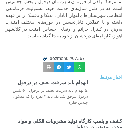
🔹سرهنگ زلقی از فرزندان شهرستان دزفول و بخش چغامیش
است که در طول سال‌های خدمت خود، مسئولیت فرماندهی
انتظامی شهرستان‌های اهواز، آبادان، اندیکا و باغملک را بر عهده
داشته و با عملکرد قابل‌تحسین در حوزه‌های مختلف امنیتی،
به‌ویژه در کنترل جرائم و ارتقای احساس امنیت در کلانشهر
اهواز، کارنامه‌ای درخشان از خود به جا گذاشته است
dezmehr.ir/67367
اخبار مرتبط
انهدام باند سرقت بعنف در دزفول
♨️انهدام باند سرقت بعنف در دزفول 🔹پلیس
دزفول موفق شد یک باند ۳ نفره را که مسئول
چندین فقره
کشف و پلمب کارگاه تولید مشروبات الکلی و مواد
مخدر صنعتی در دزفول