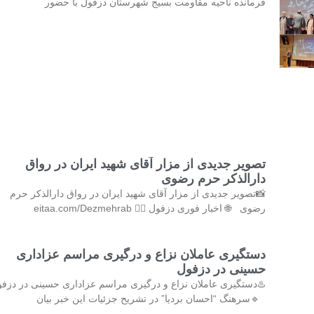
فرمانده ناحیه مقاومت بسیج شهرستان دزفول با حضور
تصویر جدیدی از مزار آقای شهید ایران در رواق
دارالذکر حرم رضوی
📸تصویر جدیدی از مزار آقای شهید ایران در رواق دارالذکر حرم
رضوی 🌐 اخبار فوری دزفول 👇🏻 eitaa.com/Dezmehrab
دستگیری عاملان نزاع و درگیری مراسم عزاداری
حسینی در دزفول
♨️دستگیری عاملان نزاع و درگیری مراسم عزاداری حسینی در دزف
🔹سرهنگ “احسان بردیا” در تشریح جزئیات این خبر بیان