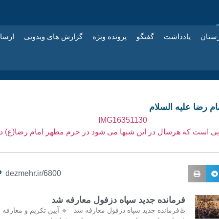
زستان
یادداشت
گفتگو
پرونده ویژه
گزارش های ویدویی
ارسا
ام رضا علیه السلام
ایی است که هرسال در این شبها می شود در حرم مطهر امام رضا(ع) دی
dezmehr.ir/6800
فرمانده جدید سپاه دزفول معارفه شد
♨️فرمانده جدید سپاه دزفول معارفه شد 🔹 آیین تکریم و معارفه