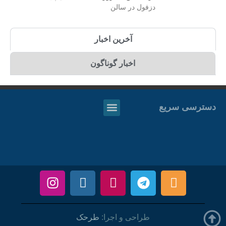
دزفول در سالن
آخرین اخبار
اخبار گوناگون
دسترسی سریع
طراحی و اجرا:
طرحک