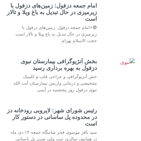
امام جمعه دزفول: زمین‌های دزفول با
زیرمیزی در حال تبدیل به باغ ویلا و تالار
است
🔴⚡امام جمعه دزفول: زمین‌های دزفول با
زیرمیزی در حال تبدیل به باغ ویلا و تالار است
حجت الاسلام بهرام
بخش آنژیوگرافی بیمارستان نبوی
دزفول به بهره برداری رسید
خش آنژیوگرافی و جراحی قلب و کلینیک
تشخیصی و درمانی واریس بیمارستان آیت الله
نبوی دزفول روز پنجشنبه در آیینی
رئیس شورای شهر: لایروبی رودخانه دز
در محدوده پل ساسانی در دستور کار
است
سید باقر موسوی فخر شامگاه جمعه ۱۴ دی ماه
در همایش سالروز ثبت ملی شدن پل باستانی