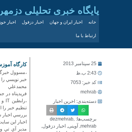
پایگاه خبری تحلیلی دزمهر
خانه
اخبار ایران و جهان
اخبار دزفول
اخبار خو
ارتباط با ما
25 سپتامبر 2013
كارگاه آموز
،مسوول خبرگزا
2:43 ب.ظ
خبر نويسي را 
کد خبر: 7053
محمدعلي
mehrab
،را
دسته‌بندی:
اخرین اخبار
تنظيم خبر را ار
بررسي اخبار س
برچسب‌ها:
,
dezmehrab
mehrab
,
آوینی
,
اخبار دزفول
,
مدير آي تي و