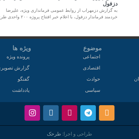
دزفول
به گزارش دزمهراب از روابط عمومی فرمانداری ویژه، علیرضا
خردمند فرماندار دزفول، با اعلام خبر افتتاح پروژه ۲۰۰ واحدی طرح
موضوع
ویژه ها
اجتماعی
پرونده ویژه
اقتصادی
گزارش تصویر
ان
حوادث
گفتگو
سیاسی
یادداشت
طراحی و اجرا:
طرحک