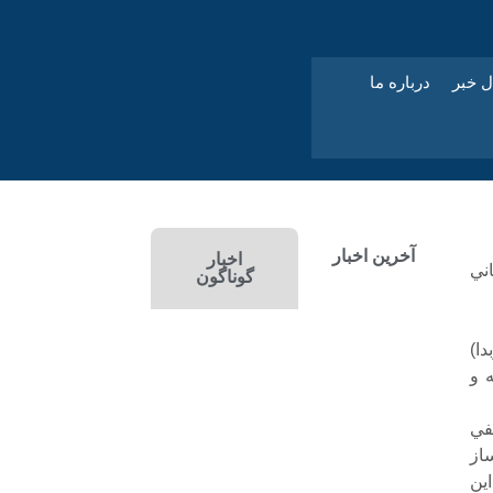
ل خبر
درباره ما
آخرین اخبار
اخبار
ني
گوناگون
دا)
ه و
في
 نيلساز
ين