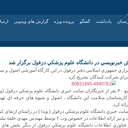
زستان
یادداشت
گفتگو
پرونده ویژه
گزارش های ویدویی
ارسا
ش خبرنويسي در دانشگاه علوم پزشكي دزفول برگزار شد
ري جمهوري اسلامي دفتر دزفول در اين كارگاه آموزشي اصول و مبا
براي شركت كنندگان تشريح كرد.
فريدپناه در جمع ۴۰ نفر از خبرنگاران سايت خبري دانشگاه علوم پزشكي دزفول (وب
بطين IT و كارشناسان سلامت اين دانشگاه ، اصول و شيوه هاي حرفه اي تهي
ائه كرد.
ايت خبري دانشگاه علوم پزشكي دزفول ( وبدا ) در راستاي ارتقاي كي
اخبار اين سايت و نيز ارائه اطلاعات در خصوص وب ۲ توسط مهندس مهدي خلفه
 فناوري اطلاعات دانشگاه علوم پزشكي دزفول از ديگر بخش هاي ا