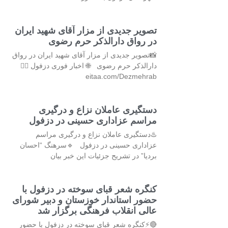
تصویر جدیدی از مزار آقای شهید ایران
در رواق دارالذکر حرم رضوی
📸تصویر جدیدی از مزار آقای شهید ایران در رواق
دارالذکر حرم رضوی 🌐 اخبار فوری دزفول 👇🏻
eitaa.com/Dezmehrab
دستگیری عاملان نزاع و درگیری
مراسم عزاداری حسینی در دزفول
♨️دستگیری عاملان نزاع و درگیری مراسم
عزاداری حسینی در دزفول 🔹سرهنگ “احسان
بردیا” در تشریح جزئیات این خبر بیان
کنگره شعر قبای سوخته در دزفول با
حضور استاندار خوزستان و دبیر شورای
عالی انقلاب فرهنگی برگزار شد
🔴⚡کنگره شعر قبای سوخته در دزفول با حضور