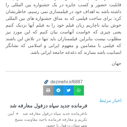
قابلیت حضور و کسب جایزه در یک جشنواره بین المللی را
داشته باشد به اهداف خود در فیلمسازی نمی رسیم، خاطرنشان
کرد: برای ساخت فیلمی که به مذاق جشنواره های بین المللی
خوش بیاید ناچاریم زبان فیلم خود را به فیلم آنها نزدیک کنیم
یعنی چیزی که خواست آنهاست بیان کنیم که این مورد نیز
مطلوب نیست بنابراین فیلمسازان باید تنها در تلاش این باشند
که فیلمی با مضامین و مفهوم ایرانی و اسلامی که نشانگر
انسانیت باشد بسازند که دغدغه جامعه ایرانی باشد.
جهان
dezmehr.ir/6887
اخبار مرتبط
فرمانده جدید سپاه دزفول معارفه شد
♨️فرمانده جدید سپاه دزفول معارفه شد 🔹 آیین
تکریم و معارفه فرمانده ناحیه مقاومت بسیج
شهرستان دزفول با حضور