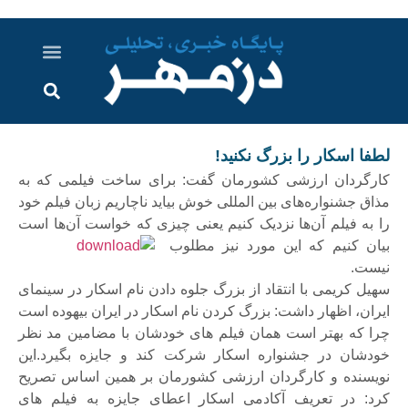
درباره ما
ارسال خبر
ارتباط با ما
پرونده ویژه
اخبار ایران و جهان
اخبار دزفول
گزارش های ویدویی
اخبار خوزستان
لطفا اسکار را بزرگ نکنید!
کارگردان ارزشی کشورمان گفت: برای ساخت فیلمی که به
مذاق جشنواره‌های بین المللی خوش بیاید ناچاریم زبان فیلم خود
را به فیلم آن‌ها نزدیک کنیم یعنی چیزی که خواست آن‌ها است
بیان کنیم که این
مورد نیز مطلوب
نیست.
سهیل کریمی با انتقاد از بزرگ جلوه دادن نام اسکار در سینمای
ایران، اظهار داشت: بزرگ کردن نام اسکار در ایران بیهوده است
چرا که بهتر است همان فیلم های خودشان با مضامین مد نظر
خودشان در جشنواره اسکار شرکت کند و جایزه بگیرد.این
نویسنده و کارگردان ارزشی کشورمان بر همین اساس تصریح
کرد: در تعریف آکادمی اسکار اعطای جایزه به فیلم های