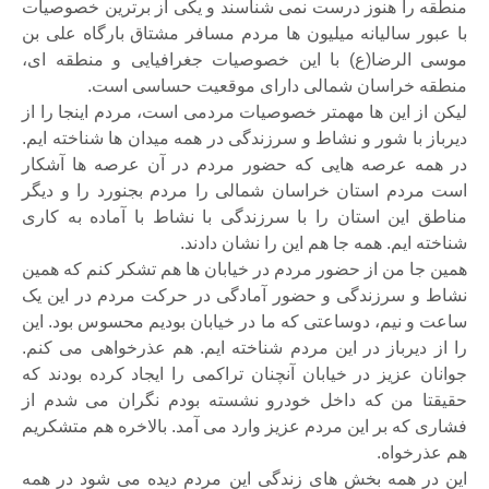
منطقه را هنوز درست نمی شناسند و یکی از برترین خصوصیات
با عبور سالیانه میلیون ها مردم مسافر مشتاق بارگاه علی بن
موسی الرضا(ع) با این خصوصیات جغرافیایی و منطقه ای،
منطقه خراسان شمالی دارای موقعیت حساسی است.
لیکن از این ها مهمتر خصوصیات مردمی است، مردم اینجا را از
دیرباز با شور و نشاط و سرزندگی در همه میدان ها شناخته ایم.
در همه عرصه هایی که حضور مردم در آن عرصه ها آشکار
است مردم استان خراسان شمالی را مردم بجنورد را و دیگر
مناطق این استان را با سرزندگی با نشاط با آماده به کاری
شناخته ایم. همه جا هم این را نشان دادند.
همین جا من از حضور مردم در خیابان ها هم تشکر کنم که همین
نشاط و سرزندگی و حضور آمادگی در حرکت مردم در این یک
ساعت و نیم، دوساعتی که ما در خیابان بودیم محسوس بود. این
را از دیرباز در این مردم شناخته ایم. هم عذرخواهی می کنم.
جوانان عزیز در خیابان آنچنان تراکمی را ایجاد کرده بودند که
حقیقتا من که داخل خودرو نشسته بودم نگران می شدم از
فشاری که بر این مردم عزیز وارد می آمد. بالاخره هم متشکریم
هم عذرخواه.
این در همه بخش های زندگی این مردم دیده می شود در همه