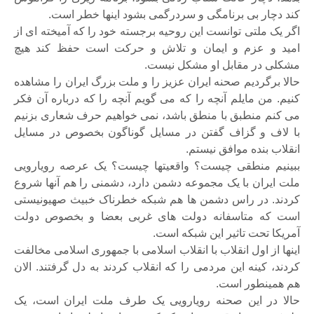
کند دچار بی برنامگی و سردرگمی بشود اینها خطر است.
اگر یک ملتی توانست این روحیه برجسته خود را که آمیخته ای از
امید و عزم و ایمان و تلاش و حرکت است حفظ کند هیچ
مشکلی در مقابل او مشکل نیست.
حالا برگردیم صحنه ایران عزیز را و ملت بزرگ ایران را مشاهده
کنیم. من مایلم آنچه را که می گویم آنچه را که درباره آن فکر
می کنم منطبق با منطق باشد، نمی خواهیم حرف شعاری بزنیم
با لاف و گزاف گفتن در مسایل گوناگون بخصوص در مسایل
انقلاب بنده موافق نیستم.
ببینیم منطقی چیست؟ واقعیتها چیست؟ یک عرصه رویارویی
ملت ایران با یک مجموعه دشمن دارد، دشمنی را هم آنها شروع
کردند. در راس دشمن ها هم شبکه خطرناک خبیث صهیونیستی
است که متاسفانه دولت های غربی بعضا و بخصوص دولت
آمریکا تحت تاثیر این شبکه است.
اینها از اول انقلاب با انقلاب اسلامی با جمهوری اسلامی مخالفت
کردند، کینه این مردمی را که انقلاب کردند به دل گرفتند. الان
هم همینطور است.
حالا در این صحنه رویارویی یک طرف ملت ایران است، یک