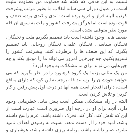
نسبت به این هدفی که گفته شد قضاوت من قضاوت مثبت
است. در طول دوران سی ساله انقلاب ما بطور مرتب پیشرفت
کردیم البته فراز و فرود بوده است؛ تندی و کندی بوده، ضعف و
قوت بوده است اما هرگز پیشرفت کشور و ملت به سوی آن قله
مورد نظر متوقف نشده است.
ضعف هایی وجود داشته است باید تصمیم بگیریم ملت و نخبگان،
نخبگان سیاسی، نخبگان علمی، نخبگان روحانی باید تصمیم
بگیرند که این ضعف ها را برطرف کنند. پیشرفت کشور را
تسریع بکنیم. چه چیزهایی امروز می تواند ما را موفق بکند و چه
چیزهایی می تواند برای ما مشکلات به وجود آورد؟
من یک مثالی بزنم؛ یک گروه کوهنورد را در نظر بگیرید که می
خواهند خودشان را برسانند قله برجسته این کوه که دارای منافع
است، دارای افتخار است همه آنها در درجه اول پیش رفتن و کار
کردن و تلاش کردن است.
البته در راه مشکلاتی ممکن است پیش بیاید، خطرهایی وجود
دارد، آنچه برای او در درجه اول ضروری است عبارت است از
این که تلاش کند، کار کند، تحرک داشته باشد، عزم راسخ داشته
باشد، امید خود را از دست ندهد، نسبت به رسیدن اهداف نامید
نشود، صبر داشته باشد، برنامه ریزی داشته باشد، هوشیاری و