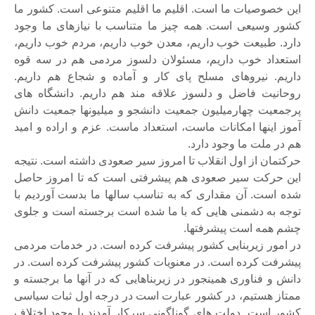
این خصوصیات ما است. اقلیم ما اقلیم متنوعی است. کشور ما
کشور وسیعی است. همه چیز ما متناسب با نیازهای ما وجود
دارد. طبیعت خوب داریم، معدن خوب داریم، مردم خوب داریم،
استعداد خوب داریم، مسئولان دلسوز مردمی هم در سه قوه
داریم. نیروهای مسلح پای کار و آماده و شجاع هم داریم.
روحانیت فاضل و دلسوز علاقه مند هم داریم. دانشگاه های
پرجمعیت چهارمیلیون جمعیت دانشجو و میلیونها جمعیت دانش
آموز اینها امکانات ماست، استعداد ماست. عزم و اراده و امید
هم در ملت ما وجود دارد.
حرکتمان از اول انقلاب تا امروز سیر صعودی داشته است. نتیجه
این حرکت سیر صعودی هم پیشرفتی است که تا امروز حاصل
شده است. آن مقداری که به تناسب سالها ما بدست آوردیم با
توجه به دشمنی هایی که با ما شده است برجسته است و جلوی
چشم همه است پیشرفتها.
در امور زیربنایی کشور پیشرفت کرده است. در خدمات مردمی
پیشرفت کرده است. در معنویات کشور پیشرفت کرده است. در
دانش و فناوری همینجور در زیربناهایی که در آنها ما برجسته و
ممتاز هستیم، در کشور عبارت است در درجه اول ثبات سیاسی
کشور است. دولت های گوناگونی سرکار آمدند با وجود اختلاف