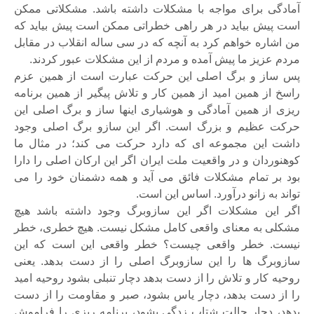
آمادگی برای مواجه با مشکلات داشته باشد. مشکلاتی ممکن
است پیش بیاید در هر راهی خطراتی ممکن است پیش بیاید که
من اشاره خواهم کرد به آنچه که در سی ساله انقلاب در مقابل
مردم عزیز ما پیش آمده و مردم از این مشکلات عبور کردند.
پس ساز و برگ اصلی این حرکت عبارت است از همین عزم
راسخ از همین امید از همین کار و تلاش پیگیر از همین برنامه
ریزی از همین آمادگی و هوشیاری اینها ساز و برگ اصلی این
حرکت عظیم و بزرگ است. اگر این سازو برگ اصلی وجود
داشت این مجموعه ای که دارد حرکت می کند؛ در مثال ما
کوهنوردان و در واقعیت ملت ایران اگر این ارکان اصلی را دارا
بود بر تمام مشکلات فائق می آید و همه دشمنان خود را می
تواند به زانو درآورد. اساس این است.
اگر این مشکلات اگر این سازوبرگ وجود داشته باشد هیچ
مشکلی به معنای واقعی کامل مشکل نیست. هیچ خطری، خطر
نیست. خطر واقعی چیست؟ خطر واقعی این است که این
سازوبرگ ها را این سازوبرگ اصلی را از دست بدهد. یعنی
روحیه کار و تلاش را از دست بدهد دچار تنبلی بشود روحیه امید
را از دست بدهد، دچار یاس بشود، صبر و مقاومت را از دست
بدهد، دچار حالت شتاب زدگی بشود، برنامه ریزی را فراموش