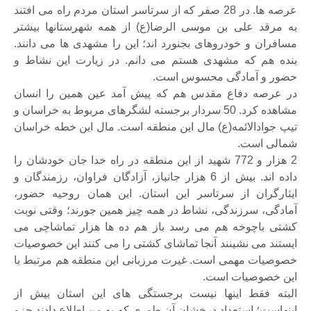
عرصه ها. در 28 صفر که از سرتاسر استان مردم راه می افتند
به مرقد علی بن موسی الرضا(ع) از همه شهرستانها بیشتر
مسافران و خودروهای بجنورد اند؛ این را مشهدی ها می دانند.
بنده هم که مشهدی هستم می دانم. در زیارت این نشاط و
حضور و آمادگی محسوس است.
در عرصه دفاع مقدس هم که پیش آمد عین همین را انسان
مشاهده کرد. 50 سردار برجسته لشگرهای مربوط به خراسان و
تیپ جوادالائمه(ع) مال این منطقه است. مال این خطه خراسان
شمالی است.
2 هزار و 772 شهید از این منطقه در راه خدا جان خودشان را
داده اند. بیش از 6 هزار جانباز، آزادگان فراوان، رزمندگان و
ایثارگران از سرتاسر این استان. این همان روحیه حضور،
آمادگی، سرزندگی، نشاط در همه چیز همین جورند؛ وقتی نوبت
کشتی باچوخه هم می رسد باز هم ده ها هزار تماشاچی می
ایستند می نشینند آنجا تماشای کشتی را می کنند این خصوصیات
خصوصیات مهمی است. غیرت مرزبانی این منطقه هم مرتبط با
این خصوصیات است.
البته فقط اینها نیست برجستگی های این استان بیش از
اینهاست؛ استعداد درخشان آن طوری که به من اطلاع دادند جزو