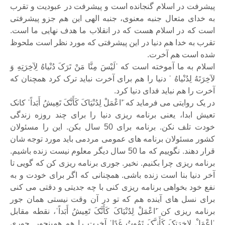
پیشرفت در اسلام گنجانده است و پیشرفت در عبودیت و تقرب
به خدای متعال جنبه معنوی، جنبه الهی این هم جزو پیشرفتی
است که در اسلام هست که در انقلاب ما هدف نهایی ما است.
تقرب به خدا هم دنیا در این پیشرفتی که مورد نظر است ملحوظ
شده است هم آخرت.
اسلام به ما آموخته است که ˈلَیْسَ مِنَّا مَنْ تَرَکَ دُنْیاهُ لِآخِرَتِهِ وَ
لآخِرَتَهُ لِدُنْیاهُ ˈ دنیا را هم برای آخرت نباید ترک کرد همچنان که
آخرت را هم نباید فدای دنیا کرد.
در یک روایتی می فرماید که ˈَاعْمَلْ لِدُنْیَاکَ کَأَنَّکَ تَعِیشُ أَبَداًˈ کانک
تعیش ابدا، یعنی برنامه ریزی دنیا را برای چند روزه زندگی
خودت تلف نکن. برنامه برای 50 سال بکن. این را مسئولان
کشور مسئولان برنامه های عمومی مردمی باید مورد توجه شان
قرار دهند. نگوییم که ما 50 سال دیگر معلوم نیست زنده باشیم.
برنامه ریزی چرا بکنیم. نخیر. جوری برنامه ریزی کن که گویی تا
آخر دنیا بنا است زنده باشی. همچنانی که اگر برای خودت و به
نفع خود بخواهی برنامه ریزی کنی با چه جدیتی و دقتی می کنی
برای نسل های آینده هم که تو در آن وقت نیستی همان جور
برنامه ریزی کن ˈَاعْمَلْ لِدُنْیَاکَ کَأَنَّکَ تَعِیشُ أَبَداًˈ، نقطه مقابل
ˈاعْمَلْ لاِخِرَتِکَ کَأَنـَّکَ تَمُوتُ غَدًاˈ آخرت را هم همینجور. جوری