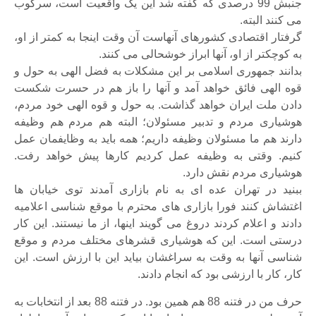
جنبش 99 درصدی که گفته شد این یک واقعیت است، سرکوب
می کنند البته.
گرفتار اقتصادی کشورهای آنهاست آن وقت اینجا به کمتر از او،
به کوچکتر از او، آنها ابراز خوشحالی می کنند.
بدانند جمهوری اسلامی بر این مشکلات به فضل الهی به حول و
قوه الهی فائق خواهد آمد و آنها را باز هم در حسرت شکست
دادن ملت ایران خواهد گذاشت. به حول و قوه الهی خود مردم،
هوشیاری مردم و تدبیر مسئولان؛ البته هم مردم هم وظیفه
دارند هم ما مسئولان وظیفه داریم؛ همه باید به وظایفمان عمل
کنیم. وقتی به وظیفه عمل کردیم کارها پیش خواهد رفت.
هوشیاری مردم نقش دارد.
ببنید در تهران عده ای به نام بازاری آمدند توی خیابان ها
اغتشاش کنند فورا بازاری های محترم با موقع شناسی اعلامیه
دادند و اعلام کردند دروغ می گویند اینها، از ما نیستند. این کار
درستی است. این که هوشیاری قشرهای مختلف مردم و موقع
شناسی آنها به وقت به سراغشان بیاید این با ارزش است. این
کار، کار با ارزشی بود که انجام دادند.
حرف من در فتنه 88 هم همین بود. در فتنه 88 بعد از انتخابات به