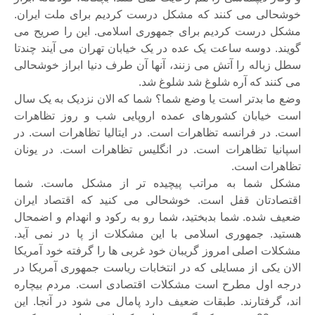
خوشحالی می کنند که مشکل درست کردیم برای ملت ایران.
مشکل درست کردیم برای جمهوری اسلامی. این را صریح می
گویند. دوسه ساعت یک عده در یک خیابان تهران می آیند چندتا
سطل زباله را آتش می زنند، آنها آن طرف دنیا ابراز خوشحالی
می کنند که آره شلوغ شد شلوغ شد.
وضع ما بدتر است یا وضع شما؟ شما که الان نزدیک به یک سال
است خیابان کشورهای عمده اروپایی شب و روز تظاهرات
است. در فرانسه تظاهرات است. در ایتالیا تظاهرات است. در
اسپانیا تظاهرات است. در انگلیس تظاهرات است. در یونان
تظاهرات است.
مشکل شما به مراتب پیچیده تر از مشکل ماست. شما
اقتصادتان قفل است. خوشحالی می کنید که اقتصاد ایران
ضعیف شده. شما بدبختید، شما رو به رکود و انهدام و اضمحال
هستید. جمهوری اسلامی با این مشکلات از پا در نمی آید.
مشکلات اصلی امروز گریبان خود غربی ها را گرفته خود آمریکا
الان یکی از مسایلی که در انتخابات ریاست جمهوری آمریکا در
درجه اول مطرح است مشکلات اقتصادی است. مردم بیچاره
اند، گرفتارند. طبقات ضعیف دارد پامال می شود در آنجا. این