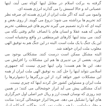
گرفته به برکت اسلام در مقابل اینها کوتاه نمی آیند، اینها
عصبانی اند و حالا اسمش را می گذارند انرژی هسته ای.
وانمود می کنند که اگر ملت ایران از انرژی هسته ای صرفه نظر
کند تحریم ها برداشته می شود؛ دروغ می گویند. از روی بغض و
کینه ای که دارند تصمیم می گیرند تحریم های غیرمنطقی، تحریم
هایی که همه عقلا و انسان های با انصاف عالم وقتی نگاه می
کنند، می بینند اینها کارهای غیرمنطقی در واقع وحشیانه است،
این یک جنگ با یک ملت است. البته در این جنگ هم به توفیق الهی
مغلوب ملت ایران خواهند شد.
البته مشکل ممکن است درست کنند. مشکلاتی بوجود می
آورند، بعضی از بی تدبیری ها هم این مشکلات را افزایش می
دهد، این ها هم هست؛ ولی اینها چیزی نیست که جمهوری
اسلامی نتواند اینها را حل کند. به توفیق الهی ملت ایران از همه
این مشکلات عبور خواهد کرد. از این بزرگترها را دشوارترها را
ملت ایران و مسئولین کشور حل کردند اینها که چیزی نیست.
اندک مشکلی پیش می آید ابراز خوشحالی می کنند؛ در همین
چند روزی که نوسان قیمت ارز و ریال خبر اصلی اول خبرگزاری
های آنها را تشکیل می دهد، صریحا ابراز خوشحالی کردند؛ متانت
و وقار دیپلماسی را هم رعایت نمی کنند. بچگانه، کودکانه ابراز