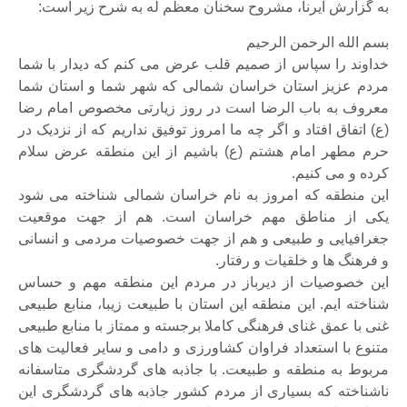
به گزارش ایرنا، مشروح سخنان معظم له به شرح زیر است:
بسم الله الرحمن الرحیم
خداوند را سپاس از صمیم قلب عرض می کنم که دیدار با شما
مردم عزیز استان خراسان شمالی که شهر شما و استان شما
معروف به باب الرضا است در روز زیارتی مخصوص امام رضا
(ع) اتفاق افتاد و اگر چه ما امروز توفیق نداریم که از نزدیک در
حرم مطهر امام هشتم (ع) باشیم از این منطقه عرض سلام
کرده و می کنیم.
این منطقه که امروز به نام خراسان شمالی شناخته می شود
یکی از مناطق مهم خراسان است. هم از جهت موقعیت
جغرافیایی و طبیعی و هم از جهت خصوصیات مردمی و انسانی
و فرهنگ ها و خلقیات و رفتار.
این خصوصیات از دیرباز در مردم این منطقه مهم و حساس
شناخته ایم. این منطقه این استان با طبیعت زیبا، منابع طبیعی
غنی با عمق غنای فرهنگی کاملا برجسته و ممتاز با منابع طبیعی
متنوع با استعداد فراوان کشاورزی و دامی و سایر فعالیت های
مربوط به منطقه و طبیعت. با جاذبه های گردشگری متاسفانه
ناشناخته که بسیاری از مردم کشور جاذبه های گردشگری این