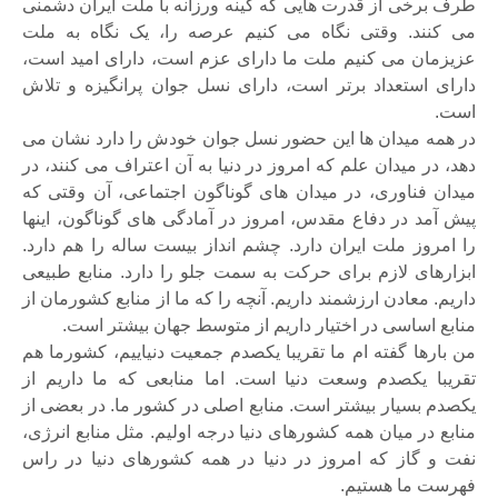
طرف برخی از قدرت هایی که کینه ورزانه با ملت ایران دشمنی
می کنند. وقتی نگاه می کنیم عرصه را، یک نگاه به ملت
عزیزمان می کنیم ملت ما دارای عزم است، دارای امید است،
دارای استعداد برتر است، دارای نسل جوان پرانگیزه و تلاش
است.
در همه میدان ها این حضور نسل جوان خودش را دارد نشان می
دهد، در میدان علم که امروز در دنیا به آن اعتراف می کنند، در
میدان فناوری، در میدان های گوناگون اجتماعی، آن وقتی که
پیش آمد در دفاع مقدس، امروز در آمادگی های گوناگون، اینها
را امروز ملت ایران دارد. چشم انداز بیست ساله را هم دارد.
ابزارهای لازم برای حرکت به سمت جلو را دارد. منابع طبیعی
داریم. معادن ارزشمند داریم. آنچه را که ما از منابع کشورمان از
منابع اساسی در اختیار داریم از متوسط جهان بیشتر است.
من بارها گفته ام ما تقریبا یکصدم جمعیت دنیاییم، کشورما هم
تقریبا یکصدم وسعت دنیا است. اما منابعی که ما داریم از
یکصدم بسیار بیشتر است. منابع اصلی در کشور ما. در بعضی از
منابع در میان همه کشورهای دنیا درجه اولیم. مثل منابع انرژی،
نفت و گاز که امروز در دنیا در همه کشورهای دنیا در راس
فهرست ما هستیم.