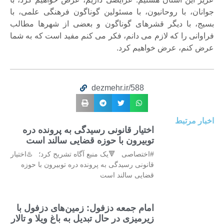
جوانان، با روحانیون، با مسئولین گوناگون فرهنگی علمی، با
بسیج، با دیگر قشرهای گوناگون و بعضی از شهرها مطالب
فراوانی را که لازم می دانم، فکر می کنم مفید است که به شما
عرض کنم، عرض خواهیم کرد.
dezmehr.ir/588
اخبار مرتبط
اختیار قانونی رسیدگی به پرونده دره
توبیرون با حوزه قضایی سالند است
#اختصاصی 🔻یک منبع آگاه تشریح کرد؛ ♨️اختیار
قانونی رسیدگی به پرونده دره توبیرون با حوزه
قضایی سالند است
امام جمعه دزفول: زمین‌های دزفول با
زیرمیزی در حال تبدیل به باغ ویلا و تالار