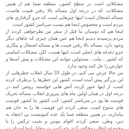
مشکلاتی است در سطح کشور، منطقه شما هم از همین
مشکلات، که در درجه اول مساله بالا رفتن قیمت هاست،
مساله اشتغال است؛ اینها چیزهایی است که جزو گرفتاری های
مردم است و مخصوص اینجا هم نیست سرتاسر کشور است.
اینجا هم که دوستان ما قبل از سفر من نظرخواهی کردند از
مردم پرسیدند دیدیم اینجا هم عین همان چیزی که جاهای دیگر
وجود دارد، مساله بالا رفتن قیمت ها و مساله اشتغال و بیکاری
جزو دغدغه های اصلی است. اینها هست. لکن مشکلات اساسی
که کشور ، ملت ، مسئولین نتوانند این مشکلات و پیش آمدها و
عوارض را حل کنند وجود ندارد.
من حالا عرض می کنم، در طول 33 سال انقلاب خطرهایی از
این بزرگتر پیش آمده است، کشور این خطرها را برطرف کرده
است، از اینها عبور کرده، آتش هایی خواستند روشن کنند در
درجه اول در همان اولین ماه های پیروزی انقلاب مساله تحریک
قومیت ها بود در سرتاسر کشور؛ خُب کشور ما کشور قومیت
های متنوع است. سعی کردند این قومیت ها را به جان هم
بیاندازند، در همین منطقه شما یک عده کمونیست بی اعتقاد به
دین، وطن، سعی کردند اقوام مومن و نجیب ترکمن را با
مجموعه انقلاب مخالف کنند. چه کسی در مقابل اینها ایستاد. در