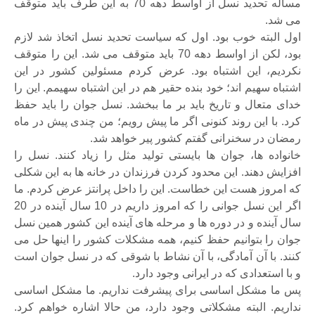
مساله تحدید نسل از اواسط دهه 70 به این طرف باید متوقف
می شد.
اول البته خوب بود. اول که سیاست تحدید نسل اتخاذ شد لازم
بود، لکن از اواسط دهه 70 باید متوقف می شد. این را متوقف
نکردیم، این اشتباه بود. عرض کردم مسئولین کشور در این
اشتباه سهیم اند؛ خود بنده حقیر هم در این اشتباه سهیمم. این را
خدای متعال و تاریخ باید بر ما ببخشد. نسل جوان را باید حفظ
کرد. با این روند کنونی اگر ما پیش رویم؛ من چندی پیش در ماه
رمضان در سخنرانی گفتم کشور پیر خواهد شد.
خانواده ها، جوان ها بایستی تولید مثل را زیاد کنند. نسل را
افزایش دهند. این محدود کردن فرزندان در خانه ها به این شکلی
که امروز هست این خطاست. این را داخل پرانتز عرض کردم. ما
اگر این نسل جوانی را که امروز داریم در 10 سال آینده در 20
سال آینده و در دوره ها و مرحله های آینده این کشور همین نسل
جوان را بتوانیم حفظ کنیم، همه مشکلات کشور را اینها حل می
کنند. با آن آمادگی، با آن نشاط با شوقی که در نسل جوان است
و با استعدادی که در ایرانی وجود دارد.
پس ما مشکل اساسی برای پیشرفت نداریم. ما مشکل اساسی
نداریم. البته مشکلاتی وجود دارد، من حالا اشاره خواهم کرد.