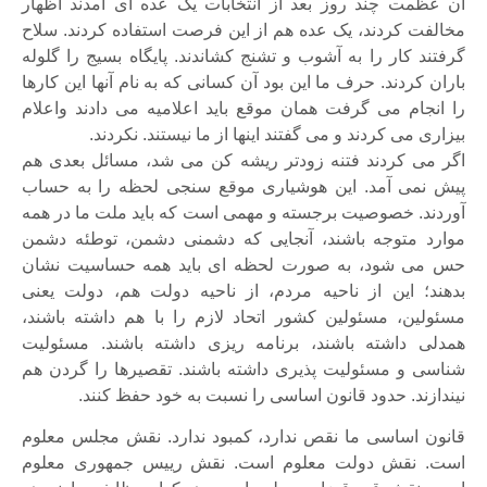
آن عظمت چند روز بعد از انتخابات یک عده ای آمدند اظهار
مخالفت کردند، یک عده هم از این فرصت استفاده کردند. سلاح
گرفتند کار را به آشوب و تشنج کشاندند. پایگاه بسیج را گلوله
باران کردند. حرف ما این بود آن کسانی که به نام آنها این کارها
را انجام می گرفت همان موقع باید اعلامیه می دادند واعلام
بیزاری می کردند و می گفتند اینها از ما نیستند. نکردند.
اگر می کردند فتنه زودتر ریشه کن می شد، مسائل بعدی هم
پیش نمی آمد. این هوشیاری موقع سنجی لحظه را به حساب
آوردند. خصوصیت برجسته و مهمی است که باید ملت ما در همه
موارد متوجه باشند، آنجایی که دشمنی دشمن، توطئه دشمن
حس می شود، به صورت لحظه ای باید همه حساسیت نشان
بدهند؛ این از ناحیه مردم، از ناحیه دولت هم، دولت یعنی
مسئولین، مسئولین کشور اتحاد لازم را با هم داشته باشند،
همدلی داشته باشند، برنامه ریزی داشته باشند. مسئولیت
شناسی و مسئولیت پذیری داشته باشند. تقصیرها را گردن هم
نیندازند. حدود قانون اساسی را نسبت به خود حفظ کنند.
قانون اساسی ما نقص ندارد، کمبود ندارد. نقش مجلس معلوم
است. نقش دولت معلوم است. نقش رییس جمهوری معلوم