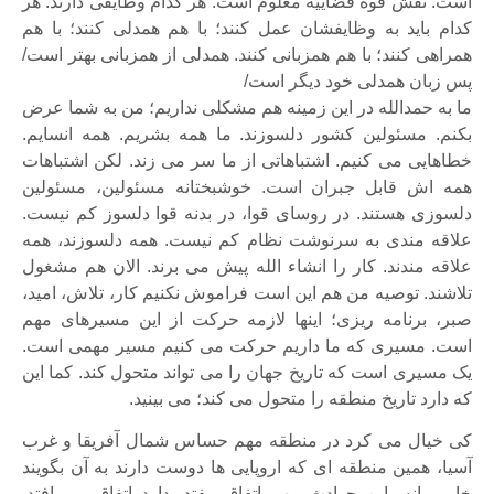
است. نقش قوه قضاییه معلوم است. هر کدام وظایفی دارند. هر
کدام باید به وظایفشان عمل کنند؛ با هم همدلی کنند؛ با هم
همراهی کنند؛ با هم همزبانی کنند. همدلی از همزبانی بهتر است/
پس زبان همدلی خود دیگر است/
ما به حمدالله در این زمینه هم مشکلی نداریم؛ من به شما عرض
بکنم. مسئولین کشور دلسوزند. ما همه بشریم. همه انسایم.
خطاهایی می کنیم. اشتباهاتی از ما سر می زند. لکن اشتباهات
همه اش قابل جبران است. خوشبختانه مسئولین، مسئولین
دلسوزی هستند. در روسای قوا، در بدنه قوا دلسوز کم نیست.
علاقه مندی به سرنوشت نظام کم نیست. همه دلسوزند، همه
علاقه مندند. کار را انشاء الله پیش می برند. الان هم مشغول
تلاشند. توصیه من هم این است فراموش نکنیم کار، تلاش، امید،
صبر، برنامه ریزی؛ اینها لازمه حرکت از این مسیرهای مهم
است. مسیری که ما داریم حرکت می کنیم مسیر مهمی است.
یک مسیری است که تاریخ جهان را می تواند متحول کند. کما این
که دارد تاریخ منطقه را متحول می کند؛ می بینید.
کی خیال می کرد در منطقه مهم حساس شمال آفریقا و غرب
آسیا، همین منطقه ای که اروپایی ها دوست دارند به آن بگویند
خاورمیانه، این حوادث مهم اتفاق بیفتد. دارد اتفاق می افتد.