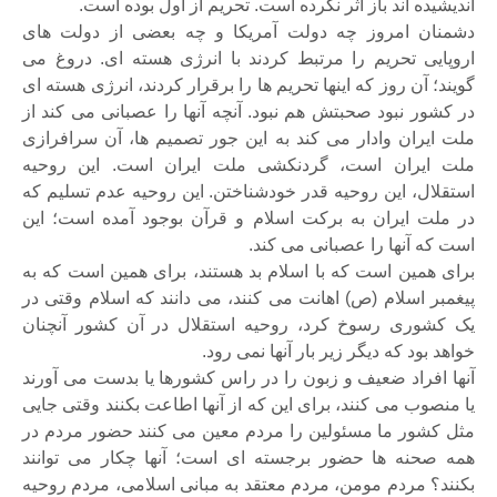
اندیشیده اند باز اثر نکرده است. تحریم از اول بوده است.
دشمنان امروز چه دولت آمریکا و چه بعضی از دولت های
اروپایی تحریم را مرتبط کردند با انرژی هسته ای. دروغ می
گویند؛ آن روز که اینها تحریم ها را برقرار کردند، انرژی هسته ای
در کشور نبود صحبتش هم نبود. آنچه آنها را عصبانی می کند از
ملت ایران وادار می کند به این جور تصمیم ها، آن سرافرازی
ملت ایران است، گردنکشی ملت ایران است. این روحیه
استقلال، این روحیه قدر خودشناختن. این روحیه عدم تسلیم که
در ملت ایران به برکت اسلام و قرآن بوجود آمده است؛ این
است که آنها را عصبانی می کند.
برای همین است که با اسلام بد هستند، برای همین است که به
پیغمبر اسلام (ص) اهانت می کنند، می دانند که اسلام وقتی در
یک کشوری رسوخ کرد، روحیه استقلال در آن کشور آنچنان
خواهد بود که دیگر زیر بار آنها نمی رود.
آنها افراد ضعیف و زبون را در راس کشورها یا بدست می آورند
یا منصوب می کنند، برای این که از آنها اطاعت بکنند وقتی جایی
مثل کشور ما مسئولین را مردم معین می کنند حضور مردم در
همه صحنه ها حضور برجسته ای است؛ آنها چکار می توانند
بکنند؟ مردم مومن، مردم معتقد به مبانی اسلامی، مردم روحیه