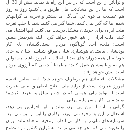
و تواناتر از این است که در بین این راه ها بماند. بیش از 30 ال
است که ما در این مشکلات طی طریق می کنیم؛ روز به روز
هم عضلات ما قوی تر، آمادگی ما بیشتر و تجربه ما گرانبهاتر
شده؛ ما که گیر نمی کنیم، شما گیر می کنید. شما با جلب نفرت
ملت ایران برای خودتان مشکل درست می کنید. اینها اشتباه می
کنند. ملت ایران از اینها عبور خواهد کرد؛ البته شرطش همین
است؛ ملت، آحاد گوناگون مردم، ایستادگیشان، پای کار
بودنشان، ثباتشان، هوشیاری شان، موقع شناسی شان به جای
خود؛ مثل همه دوران های بعد از انقلاب تا امروز باشد. مسئولین
هم به وظایفشان عمل کنند؛ مطمئنا آنچنانی که آرزوی مردم
است پیش خواهد رفت.
مشکلات اقتصادی هم برطرف خواهد شد؛ البته اساس قضیه
امروز عبارت است از تولید ملی. علاج اصلی و بنیانی عبارت
است از تولید ملی. همانی که در شعار سال ما عرض کردیم؛
تولید ملی، کار و سرمایه ایرانی.
گرانی را این از بین می برد، تولید را این افزایش می دهد،
اشتغال را این به وجود می آورد، بیکاری را این از بین می برد.
سرمایه های ملی را به کار می اندازد. روحیه استغناء ملت ایران
را تقویت می کند. هر چه می توانند مسئولین کشور در سطوح