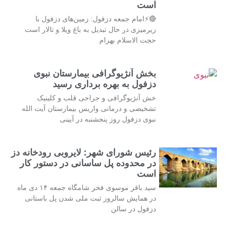
است
🔴⚡امام جمعه دزفول: زمین‌های دزفول با
زیرمیزی در حال تبدیل به باغ ویلا و تالار است
حجت الاسلام بهرام
بخش آنژیوگرافی بیمارستان نبوی
دزفول به بهره برداری رسید
خش آنژیوگرافی و جراحی قلب و کلینیک
تشخیصی و درمانی واریس بیمارستان آیت الله
نبوی دزفول روز پنجشنبه در آیینی
رئیس شورای شهر: لایروبی رودخانه دز
در محدوده پل ساسانی در دستور کار
است
سید باقر موسوی فخر شامگاه جمعه ۱۴ دی ماه
در همایش سالروز ثبت ملی شدن پل باستانی
دزفول در سالن