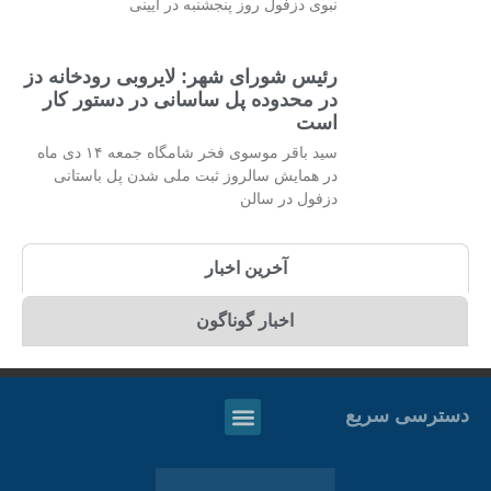
نبوی دزفول روز پنجشنبه در آیینی
رئیس شورای شهر: لایروبی رودخانه دز
در محدوده پل ساسانی در دستور کار
است
سید باقر موسوی فخر شامگاه جمعه ۱۴ دی ماه
در همایش سالروز ثبت ملی شدن پل باستانی
دزفول در سالن
آخرین اخبار
اخبار گوناگون
دسترسی سریع