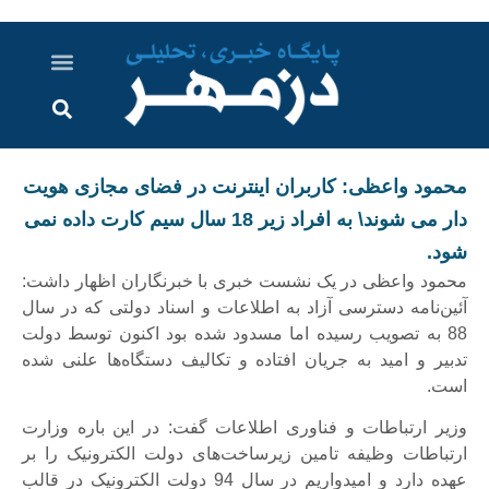
درباره ما
ارسال خبر
ارتباط با ما
پرونده ویژه
اخبار ایران و جهان
اخبار دزفول
گزارش های ویدویی
اخبار خوزستان
محمود واعظی: کاربران اینترنت در فضای مجازی هویت
دار می شوند\ به افراد زیر 18 سال سیم کارت داده نمی
شود.
محمود واعظی در یک نشست خبری با خبرنگاران اظهار داشت:
آئین‌نامه دسترسی آزاد به اطلاعات و اسناد دولتی که در سال
88 به تصویب رسیده اما مسدود شده بود اکنون توسط دولت
تدبیر و امید به جریان افتاده و تکالیف دستگاه‌ها علنی شده
است.
وزیر ارتباطات و فناوری اطلاعات گفت: در این باره وزارت
ارتباطات وظیفه تامین زیرساخت‌های دولت الکترونیک را بر
عهده دارد و امیدواریم در سال 94 دولت الکترونیک در قالب