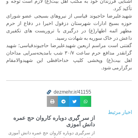
آشنایی فرزندان خود به مکتب اهل بیت(ع) لازم است توجه و
تأکید کرد.
شهیدعلیرضا حاجیوند قیاسی از نیروهای بسیجی عضو شورای
حوزه بسیج ادارات شهرستان دزفول اخیرا در دفاع از حرم
مطهر ائمه اطهار(ع) در درگیری با تروریست های تکفیری
داعش در خاک سوریه به شهادت رسید.
گفتنی است مراسم اربعین شهیدعلیرضا حاجیوندقیاسی؛ شهید
گرانقدر مدافع حرم ساعت ۳۰/۷ شب بامدیحه‌سرایی مداحان
اهل بیت(ع) وپخشی کلیپ خداحافظی این شهیدوالامقام
برگزارمی شود.
dezmehr.ir/41155
اخبار مرتبط
از سر گیری دوباره کاروان حج عمره
دانش آموزی
از سرگیری دوباره کاروان حج عمره دانش آموزی