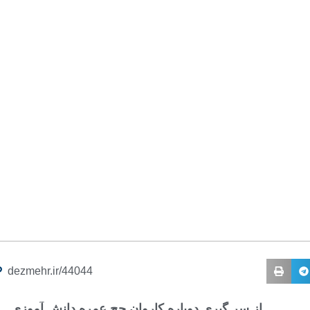
dezmehr.ir/44044
از سر گیری دوباره کاروان حج عمره دانش آموزی