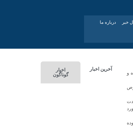
ل خبر
درباره ما
آخرین اخبار
اخبار
 و
گوناگون
یت با قرص
دت
 مرگ به علت مسمومیت با قرص برنج 194 مورد
رد و 65 نفر زن بوده