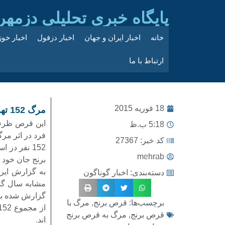
پایگاه خبری تحلیلی دزمهر
خانه
اخبار ایران و جهان
اخبار دزفول
اخبار خو
ارتباط با ما
18 فوریه 2015
مرگ 152 تهرانی به دلیل مصرف قرص برنج در 9 ماه
این قرص ظرف 
5:18 ب.ظ
فرد در اثر مر
کد خبر: 27367
mehrab
برنج جان خود ر
به گزارش ایرن
دسته‌بندی:
اخبار گوناگون
گزارش شده بود، 21.6 درصد کاهش یا
برچسب‌ها:
قرص برنج
,
مرگ با
قرص برنج
,
مرگ به قرص برنج
اند.