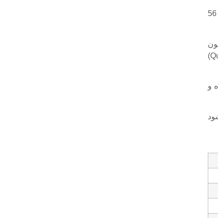
در آذر امسال جاری نیز تعداد موارد مرگ به علت مسمومیت با قرص برنج با کاهش 56
ون
برنج استفاده می شود، به نام های تجاری مختلفی همچون «کوئیک فوس»(Quickphos)
 و
ود