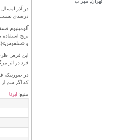
تهران
,
مهراب
درصدی نسبت به آذر سال 
آلومینیوم فسف
و «سلفوس»(Celphos)، در ایران به نام قرص برنج مشهور است.
این قرص ظرف 
فرد در اثر مر
در صورتیکه فر
که اگر سم از 
منبع:
ایرنا