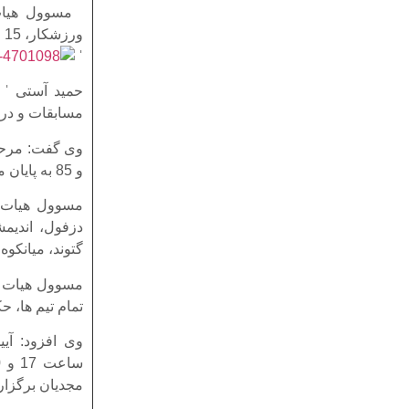
ورزشکار، 15 مربی و 15 نفر کادر اجرایی و داور برگزار می شود.
ˈ
مسابقات و در 
و 85 به پایان می رسد.
مسوول هیات ک
دزفول، اندیم
گتوند، میانکوه،
مسوول هیات ک
تمام تیم ها، 
وی افزود: آی
مجدیان برگزار