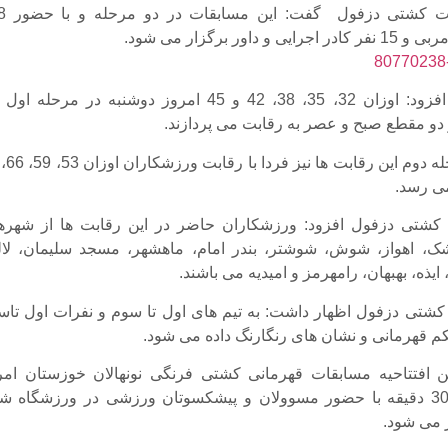
مسوول هیات کشت
حمید آستی ˈ افزود: اوزان 32، 35، 38، 42 و 45 امروز دوشنبه در مرحله ا
دو مقطع صبح و عصر به رقابت می پردازند.
شتی دزفول افزود: ورزشکاران حاضر در این رقابت ها از شهره
شک، اهواز، شوش، شوشتر، بندر امام، ماهشهر، مسجد سلیمان، لال
 ایذه، بهبهان، رامهرمز و امیدیه می باشند.
شتی دزفول اظهار داشت: به تیم های اول تا سوم و نفرات اول تاس
حکم قهرمانی و نشان های رنگارنگ داده می شود.
ین افتتاحیه مسابقات قهرمانی کشتی فرنگی نونهالان خوزستان امر
ساعت 17 و 30 دقیقه با حضور مسوولان و پیشکسوتان ورزشی در ورزشگاه ش
 می شود.