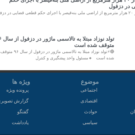
خلع ید بیش از ۲۰ هزار مترمربع از اراضی ملی بنه‌قیصر با اجرای حکم
 در دزفول
♨️خلع ید بیش از ۲۰ هزار مترمربع از اراضی ملی بنه‌قیصر با اجرای حکم قطعی قضایی در دز
تولد نوزاد مب
متوقف شده است
🔴⚡تولد نوزاد مبتلا به تالاسمی ماژور در دزفول از سال ۹۶ متوقف
شده است 🔸مسئول واحد پیشگیری و کنترل
موضوع
ویژه ها
اجتماعی
پرونده ویژه
اقتصادی
گزارش تصویر
ان
حوادث
گفتگو
سیاسی
یادداشت