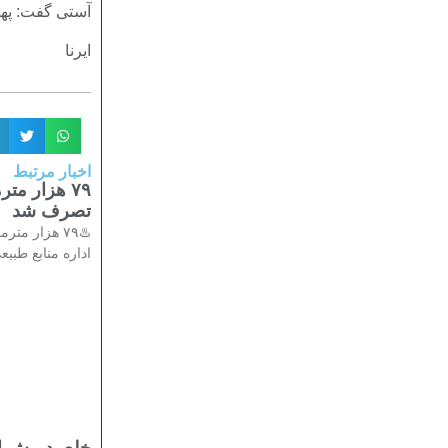
آستی گفت: پهلو
ایرنا
اخبار مرتبط
۷۹ هزار م
تصرف شد
♨️۷۹ هزار 
اداره منابع طبیع